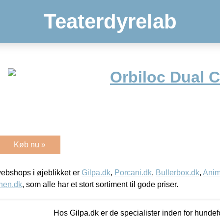
Teaterdyrelab
Orbiloc Dual C
Køb nu »
bshops i øjeblikket er
Gilpa.dk
,
Porcani.dk
,
Bullerbox.dk
,
Anim
nen.dk
, som alle har et stort sortiment til gode priser.
Hos Gilpa.dk er de specialister inden for hunde