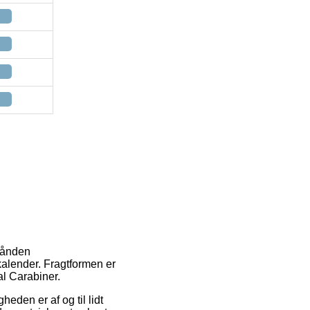
rhånden
 kalender. Fragtformen er
ual Carabiner.
heden er af og til lidt