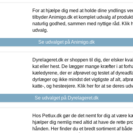
For at hjælpe dig med at holde dine yndlings v
tilbyder Animigo.dk et komplet udvalg af produkte
naturlig godhed, sammen med nyttige råd. Klik he
udvalg.
Se udvalget på Animigo.dk
Dyrelageret.dk er shoppen til dig, der elsker kvali
kat eller hest. De lægger mange kræfter i at forha
kæledyrene, der er afprøvet og testet af dyreadf
dyrlæger og ikke mindst det vigtigste af alt, afpr
katte-, og hesteejere. Klik her for at se deres udv
Se udvalget på Dyrelageret.dk
Hos Petlux.dk gør de det nemt for dig at være k
hjælper dig nemlig med altid at have de rette pr
hånden. Her finder du et bredt sortiment af både 