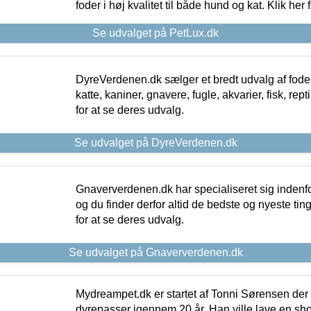
foder i høj kvalitet til både hund og kat. Klik her
Se udvalget på PetLux.dk
DyreVerdenen.dk sælger et bredt udvalg af foder 
katte, kaniner, gnavere, fugle, akvarier, fisk, repti
for at se deres udvalg.
Se udvalget på DyreVerdenen.dk
Gnaververdenen.dk har specialiseret sig indenf
og du finder derfor altid de bedste og nyeste tin
for at se deres udvalg.
Se udvalget på Gnaververdenen.dk
Mydreampet.dk er startet af Tonni Sørensen der
dyrepasser igennem 20 år. Han ville lave en sh