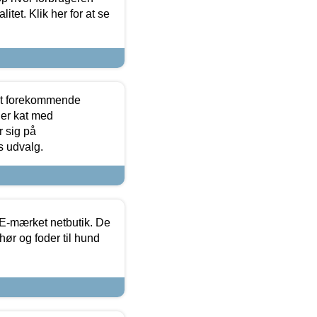
itet. Klik her for at se
est forekommende
ler kat med
r sig på
s udvalg.
E-mærket netbutik. De
hør og foder til hund