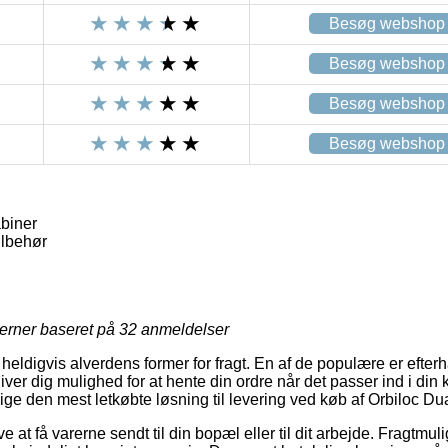
Besøg webshop
Besøg webshop
Besøg webshop
Besøg webshop
biner
ilbehør
jerner baseret på
32
anmeldelser
heldigvis alverdens former for fragt. En af de populære er efte
ver dig mulighed for at hente din ordre når det passer ind i din
 tillige den mest letkøbte løsning til levering ved køb af Orbiloc D
t få varerne sendt til din bopæl eller til dit arbejde. Fragtmulig