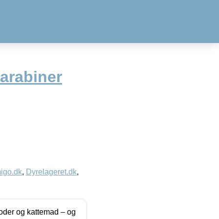
arabiner
igo.dk
,
Dyrelageret.dk
,
foder og kattemad – og