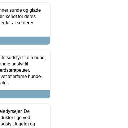
enner sunde og glade
r, kendt for deres
r for at se deres
tetsudstyr til din hund,
ndle udstyr til
ærdsterapeuter,
øvet af erfarne hunde-,
alg.
æledyrsejer. De
odukter lige ved
udstyr, legetøj og