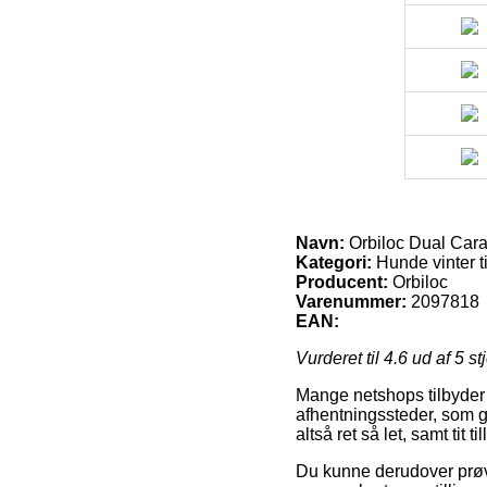
Navn:
Orbiloc Dual Cara
Kategori:
Hunde vinter t
Producent:
Orbiloc
Varenummer:
2097818
EAN:
Vurderet til
4.6
ud af 5 st
Mange netshops tilbyder 
afhentningssteder, som gi
altså ret så let, samt tit
Du kunne derudover prøve a