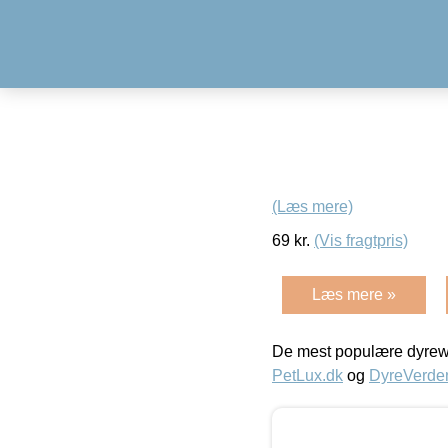
(Læs mere)
69
kr.
(Vis fragtpris)
Læs mere »
De mest populære dyrewe
PetLux.dk
og
DyreVerde