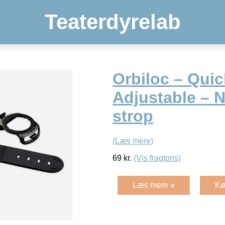
Teaterdyrelab
Orbiloc – Qui
Adjustable – 
strop
(Læs mere)
69
kr.
(Vis fragtpris)
Læs mere »
Kø