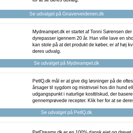
Se udvalget på Gnaververdenen.dk
Mydreampet.dk er startet af Tonni Sørensen der
dyrepasser igennem 20 år. Han ville lave en sh
kan stole på at det produkt de køber, er af høj kval
deres udvalg.
Se udvalget på Mydreampet.dk
PetIQ.dk mål er at give dig løsninger på de oft
årsager til sygdom og mistrivsel hos din hund el
udgangspunkt i naturlige kosttilskud, der basere
gennemprøvede recepter. Klik her for at se dere
Se udvalget på PetIQ.dk
PetDreams.dk er en 100% dansk ejet og drevet 