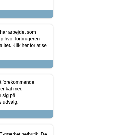
 har arbejdet som
op hvor forbrugeren
itet. Klik her for at se
est forekommende
ler kat med
r sig på
s udvalg.
E-mærket netbutik. De