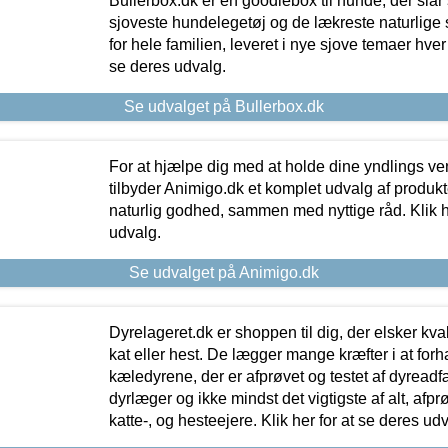
Bullerbox.dk er en goodiebox til hunde, der slår 
sjoveste hundelegetøj og de lækreste naturlige
for hele familien, leveret i nye sjove temaer hver
se deres udvalg.
Se udvalget på Bullerbox.dk
For at hjælpe dig med at holde dine yndlings v
tilbyder Animigo.dk et komplet udvalg af produkte
naturlig godhed, sammen med nyttige råd. Klik he
udvalg.
Se udvalget på Animigo.dk
Dyrelageret.dk er shoppen til dig, der elsker kvali
kat eller hest. De lægger mange kræfter i at forha
kæledyrene, der er afprøvet og testet af dyreadf
dyrlæger og ikke mindst det vigtigste af alt, afpr
katte-, og hesteejere. Klik her for at se deres udv