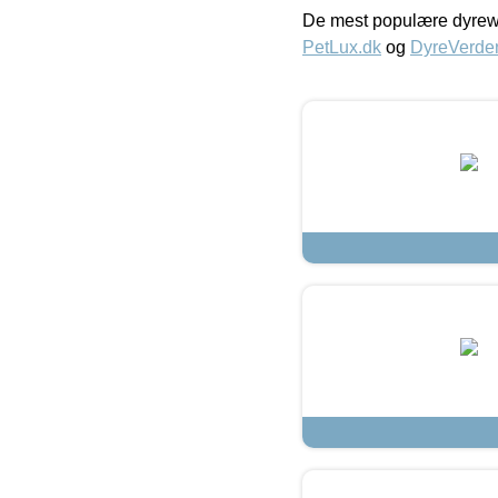
De mest populære dyrewe
PetLux.dk
og
DyreVerde