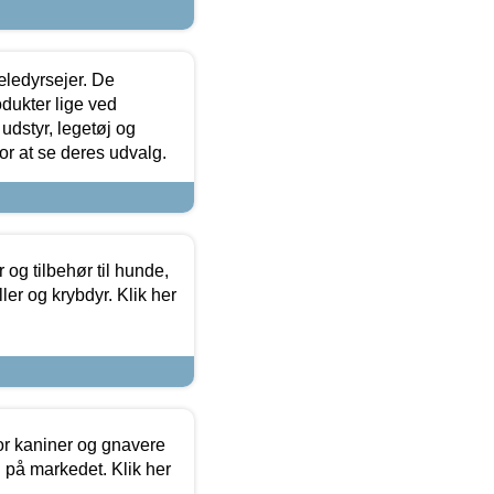
æledyrsejer. De
odukter lige ved
udstyr, legetøj og
 for at se deres udvalg.
og tilbehør til hunde,
ller og krybdyr. Klik her
or kaniner og gnavere
g på markedet. Klik her