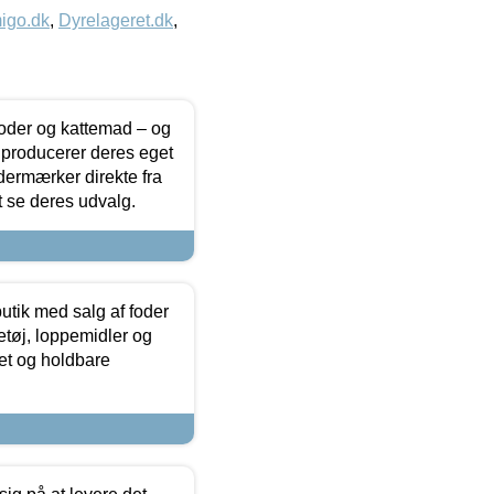
igo.dk
,
Dyrelageret.dk
,
foder og kattemad – og
 producerer deres eget
dermærker direkte fra
t se deres udvalg.
utik med salg af foder
etøj, loppemidler og
tet og holdbare