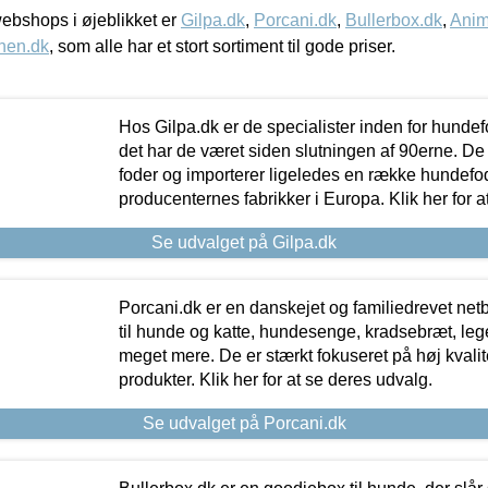
bshops i øjeblikket er
Gilpa.dk
,
Porcani.dk
,
Bullerbox.dk
,
Anim
nen.dk
, som alle har et stort sortiment til gode priser.
Hos Gilpa.dk er de specialister inden for hunde
det har de været siden slutningen af 90erne. De
foder og importerer ligeledes en række hundefo
producenternes fabrikker i Europa. Klik her for a
Se udvalget på Gilpa.dk
Porcani.dk er en danskejet og familiedrevet netb
til hunde og katte, hundesenge, kradsebræt, leg
meget mere. De er stærkt fokuseret på høj kvali
produkter. Klik her for at se deres udvalg.
Se udvalget på Porcani.dk