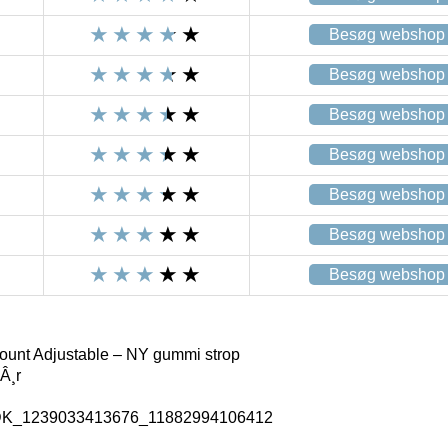
Besøg webshop
Besøg webshop
Besøg webshop
Besøg webshop
Besøg webshop
Besøg webshop
Besøg webshop
ount Adjustable – NY gummi strop
Â¸r
_DK_1239033413676_11882994106412