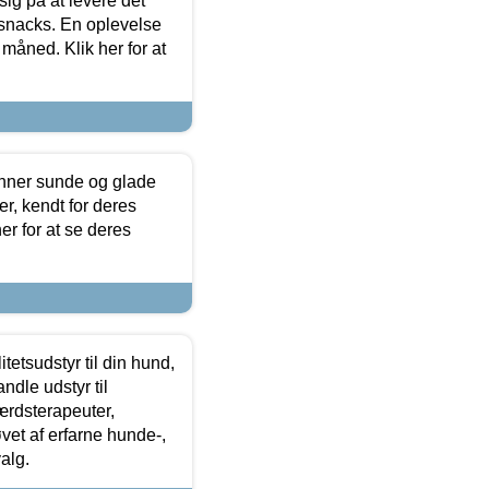
sig på at levere det
 snacks. En oplevelse
 måned. Klik her for at
enner sunde og glade
r, kendt for deres
r for at se deres
tetsudstyr til din hund,
ndle udstyr til
ærdsterapeuter,
øvet af erfarne hunde-,
alg.