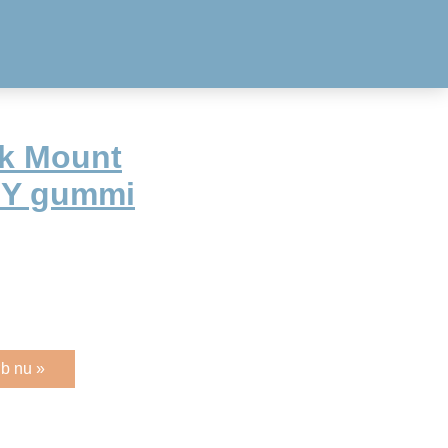
ck Mount
NY gummi
b nu »