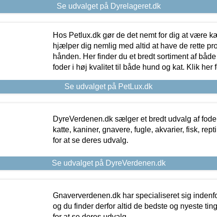
Se udvalget på Dyrelageret.dk
Hos Petlux.dk gør de det nemt for dig at være k
hjælper dig nemlig med altid at have de rette pr
hånden. Her finder du et bredt sortiment af både 
foder i høj kvalitet til både hund og kat. Klik her
Se udvalget på PetLux.dk
DyreVerdenen.dk sælger et bredt udvalg af foder 
katte, kaniner, gnavere, fugle, akvarier, fisk, repti
for at se deres udvalg.
Se udvalget på DyreVerdenen.dk
Gnaververdenen.dk har specialiseret sig indenf
og du finder derfor altid de bedste og nyeste tin
for at se deres udvalg.