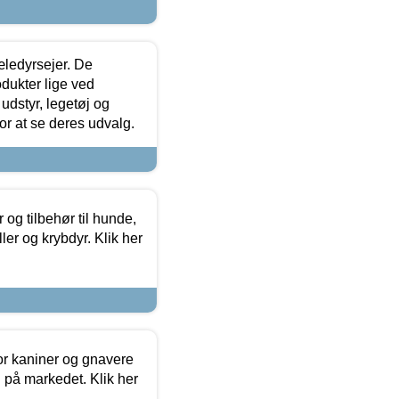
æledyrsejer. De
odukter lige ved
udstyr, legetøj og
 for at se deres udvalg.
og tilbehør til hunde,
ller og krybdyr. Klik her
or kaniner og gnavere
g på markedet. Klik her