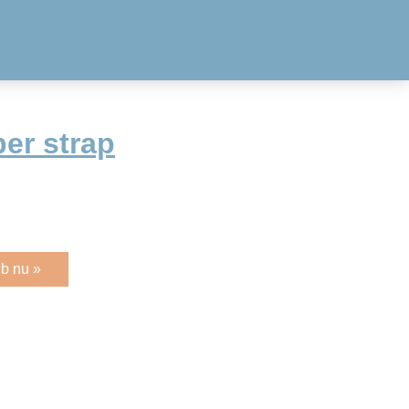
er strap
b nu »