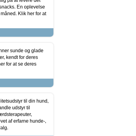
sig på at levere det
 snacks. En oplevelse
 måned. Klik her for at
enner sunde og glade
r, kendt for deres
r for at se deres
tetsudstyr til din hund,
ndle udstyr til
ærdsterapeuter,
øvet af erfarne hunde-,
alg.