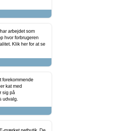
 har arbejdet som
op hvor forbrugeren
itet. Klik her for at se
est forekommende
ler kat med
r sig på
s udvalg.
E-mærket netbutik. De