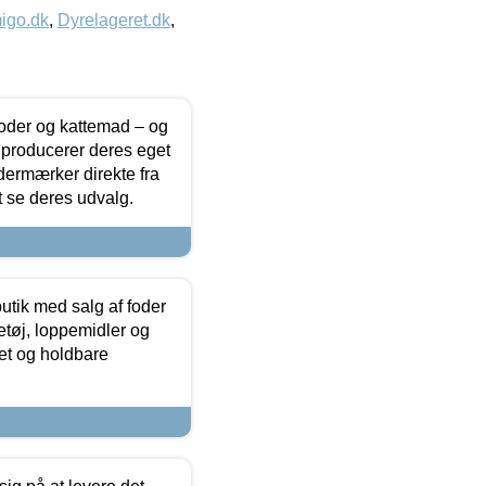
igo.dk
,
Dyrelageret.dk
,
foder og kattemad – og
 producerer deres eget
dermærker direkte fra
t se deres udvalg.
utik med salg af foder
etøj, loppemidler og
tet og holdbare