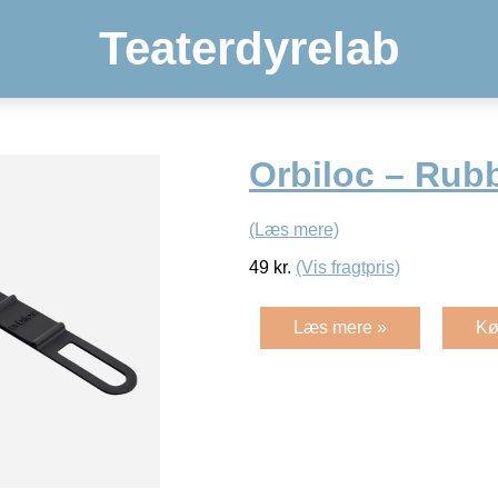
Teaterdyrelab
Orbiloc – Rubb
(Læs mere)
49
kr.
(Vis fragtpris)
Læs mere »
Kø