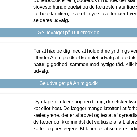
Bullerbox.dk er en goodiebox til hunde, der slår 
sjoveste hundelegetøj og de lækreste naturlige
for hele familien, leveret i nye sjove temaer hver
se deres udvalg.
Se udvalget på Bullerbox.dk
For at hjælpe dig med at holde dine yndlings v
tilbyder Animigo.dk et komplet udvalg af produkte
naturlig godhed, sammen med nyttige råd. Klik he
udvalg.
Se udvalget på Animigo.dk
Dyrelageret.dk er shoppen til dig, der elsker kvali
kat eller hest. De lægger mange kræfter i at forha
kæledyrene, der er afprøvet og testet af dyreadf
dyrlæger og ikke mindst det vigtigste af alt, afpr
katte-, og hesteejere. Klik her for at se deres udv