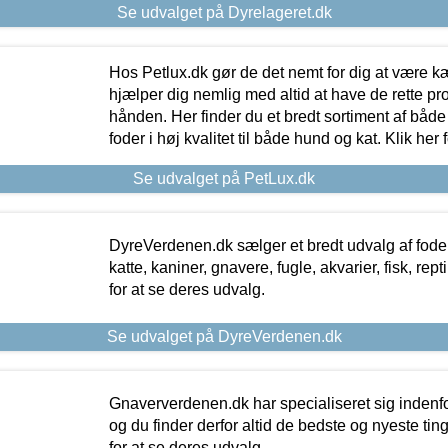
Se udvalget på Dyrelageret.dk
Hos Petlux.dk gør de det nemt for dig at være k
hjælper dig nemlig med altid at have de rette pr
hånden. Her finder du et bredt sortiment af både 
foder i høj kvalitet til både hund og kat. Klik her
Se udvalget på PetLux.dk
DyreVerdenen.dk sælger et bredt udvalg af foder 
katte, kaniner, gnavere, fugle, akvarier, fisk, repti
for at se deres udvalg.
Se udvalget på DyreVerdenen.dk
Gnaververdenen.dk har specialiseret sig indenf
og du finder derfor altid de bedste og nyeste tin
for at se deres udvalg.