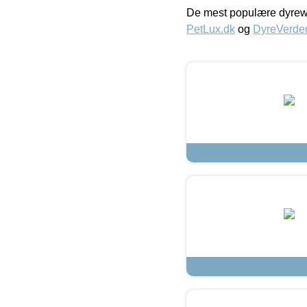
De mest populære dyrewe
PetLux.dk
og
DyreVerde