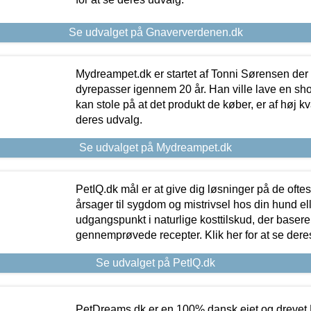
Se udvalget på Gnaververdenen.dk
Mydreampet.dk er startet af Tonni Sørensen der
dyrepasser igennem 20 år. Han ville lave en sh
kan stole på at det produkt de køber, er af høj kval
deres udvalg.
Se udvalget på Mydreampet.dk
PetIQ.dk mål er at give dig løsninger på de oft
årsager til sygdom og mistrivsel hos din hund el
udgangspunkt i naturlige kosttilskud, der basere
gennemprøvede recepter. Klik her for at se dere
Se udvalget på PetIQ.dk
PetDreams.dk er en 100% dansk ejet og drevet 