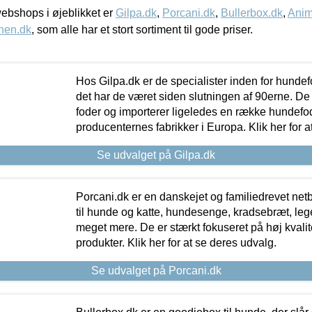
bshops i øjeblikket er
Gilpa.dk
,
Porcani.dk
,
Bullerbox.dk
,
Anim
nen.dk
, som alle har et stort sortiment til gode priser.
Hos Gilpa.dk er de specialister inden for hunde
det har de været siden slutningen af 90erne. De
foder og importerer ligeledes en række hundefo
producenternes fabrikker i Europa. Klik her for a
Se udvalget på Gilpa.dk
Porcani.dk er en danskejet og familiedrevet netb
til hunde og katte, hundesenge, kradsebræt, leg
meget mere. De er stærkt fokuseret på høj kvali
produkter. Klik her for at se deres udvalg.
Se udvalget på Porcani.dk