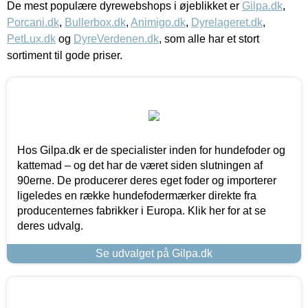
De mest populære dyrewebshops i øjeblikket er
Gilpa.dk
,
Porcani.dk
,
Bullerbox.dk
,
Animigo.dk
,
Dyrelageret.dk
,
PetLux.dk
og
DyreVerdenen.dk
, som alle har et stort
sortiment til gode priser.
Hos Gilpa.dk er de specialister inden for hundefoder og
kattemad – og det har de været siden slutningen af
90erne. De producerer deres eget foder og importerer
ligeledes en række hundefodermærker direkte fra
producenternes fabrikker i Europa. Klik her for at se
deres udvalg.
Se udvalget på Gilpa.dk