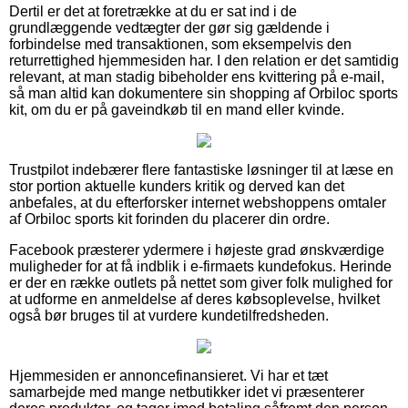
Dertil er det at foretrække at du er sat ind i de
grundlæggende vedtægter der gør sig gældende i
forbindelse med transaktionen, som eksempelvis den
returrettighed hjemmesiden har. I den relation er det samtidig
relevant, at man stadig bibeholder ens kvittering på e-mail,
så man altid kan dokumentere sin shopping af Orbiloc sports
kit, om du er på gaveindkøb til en mand eller kvinde.
Trustpilot indebærer flere fantastiske løsninger til at læse en
stor portion aktuelle kunders kritik og derved kan det
anbefales, at du efterforsker internet webshoppens omtaler
af Orbiloc sports kit forinden du placerer din ordre.
Facebook præsterer ydermere i højeste grad ønskværdige
muligheder for at få indblik i e-firmaets kundefokus. Herinde
er der en række outlets på nettet som giver folk mulighed for
at udforme en anmeldelse af deres købsoplevelse, hvilket
også bør bruges til at vurdere kundetilfredsheden.
Hjemmesiden er annoncefinansieret. Vi har et tæt
samarbejde med mange netbutikker idet vi præsenterer