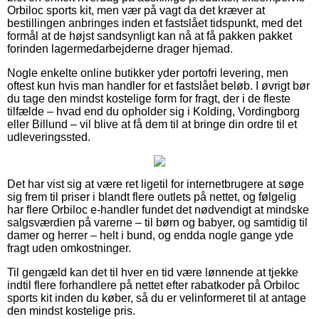
Orbiloc sports kit, men vær på vagt da det kræver at
bestillingen anbringes inden et fastslået tidspunkt, med det
formål at de højst sandsynligt kan nå at få pakken pakket
forinden lagermedarbejderne drager hjemad.
Nogle enkelte online butikker yder portofri levering, men
oftest kun hvis man handler for et fastslået beløb. I øvrigt bør
du tage den mindst kostelige form for fragt, der i de fleste
tilfælde – hvad end du opholder sig i Kolding, Vordingborg
eller Billund – vil blive at få dem til at bringe din ordre til et
udleveringssted.
Det har vist sig at være ret ligetil for internetbrugere at søge
sig frem til priser i blandt flere outlets på nettet, og følgelig
har flere Orbiloc e-handler fundet det nødvendigt at mindske
salgsværdien på varerne – til børn og babyer, og samtidig til
damer og herrer – helt i bund, og endda nogle gange yde
fragt uden omkostninger.
Til gengæld kan det til hver en tid være lønnende at tjekke
indtil flere forhandlere på nettet efter rabatkoder på Orbiloc
sports kit inden du køber, så du er velinformeret til at antage
den mindst kostelige pris.