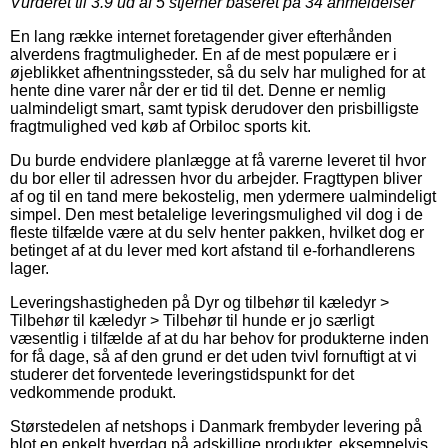
Vurderet til
3.9
ud af 5 stjerner baseret på
34
anmeldelser
En lang række internet foretagender giver efterhånden
alverdens fragtmuligheder. En af de mest populære er i
øjeblikket afhentningssteder, så du selv har mulighed for at
hente dine varer når der er tid til det. Denne er nemlig
ualmindeligt smart, samt typisk derudover den prisbilligste
fragtmulighed ved køb af Orbiloc sports kit.
Du burde endvidere planlægge at få varerne leveret til hvor
du bor eller til adressen hvor du arbejder. Fragttypen bliver
af og til en tand mere bekostelig, men ydermere ualmindeligt
simpel. Den mest betalelige leveringsmulighed vil dog i de
fleste tilfælde være at du selv henter pakken, hvilket dog er
betinget af at du lever med kort afstand til e-forhandlerens
lager.
Leveringshastigheden på Dyr og tilbehør til kæledyr >
Tilbehør til kæledyr > Tilbehør til hunde er jo særligt
væsentlig i tilfælde af at du har behov for produkterne inden
for få dage, så af den grund er det uden tvivl fornuftigt at vi
studerer det forventede leveringstidspunkt for det
vedkommende produkt.
Størstedelen af netshops i Danmark frembyder levering på
blot en enkelt hverdag på adskillige produkter, eksempelvis