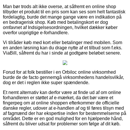
Man bør trods alt ikke overse, at såfremt en online shop
tilbyder et produkt til en pris som kan ses som helt fantastisk
fordelagtig, burde det mange gange være en indikation på
en bedragerisk shop. Køb med betalingskort er dog
omfavnet af Indsigelsesordningen, hvilket dækker køber
overfor uoprigtige e-forhandlere.
Vi tilråder køb med kort eller betalinger med mobilen. Som
en anden løsning kan du drage nytte af et tilbud som f.eks.
ViaBill, såfremt du har i sinde at godtgøre beløbet senere.
Forud for at folk bestiller i en Orbiloc online virksomhed
burde de de facto gennemgå virksomhedens handelsvilkår,
dog er det i reglen ikke super spændende.
Et nemt alternativ kan derfor være at finde ud af om online
forhandleren er støttet af e-mærket, da det bør være et
fingerpeg om at online shoppen efterkommer de officielle
danske regler, udover at e-handlen af og til føres tilsyn med
af fagmænd der har ekspertise inden for bestemmelserne på
området. Dette er en god mulighed for en hjælpende hånd,
såfremt du bliver udsat for problemer som følge af dit køb.