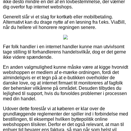
ikke desto mindre en del af en lovbestemmelse, der værner
dig overfor fup internet webshops.
Generelt slår vi et slag for kortkøb eller mobilbetaling.
Alternativt kan du drage nytte af en løsning fra f.eks. ViaBill,
når du hellere vil honorere regningen senere.
Før folk handler i en internet handler kunne man utvivlsomt
tage stilling til forhandlerens handelsvilkår, dog er det gerne
ikke videre spændende.
En anden valgmulighed kunne måske være at kigge hvorvidt
webshoppen er medlem af e-mærke ordningen, fordi det
almindeligvis er et tegn på at e-butikken overholder de
danske love, og at internet firmaet tit monitoreres af fagfolk
der behersker vilkårene på området. Desuden tilbydes du
lejlighed til support, hvis du forvoldes problemer i processen
med din handel.
Udover dette foreslår vi at køberen er klar over de
grundlæggende reglementer der spiller ind i forbindelse med
bestillingen, til eksempel hvilken byttepolitik online
webshoppen tilsikrer. Derfor er det også relevant, at man til
enhver tid bevarer ens faktura, så man når som helst vil