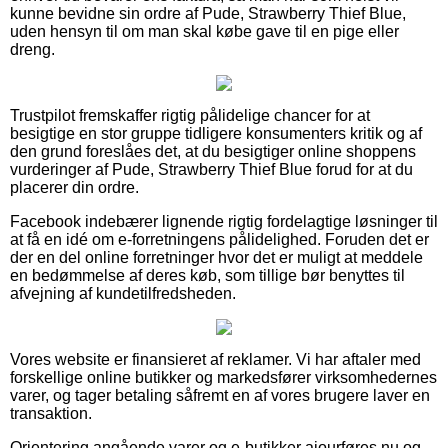
kunne bevidne sin ordre af Pude, Strawberry Thief Blue,
uden hensyn til om man skal købe gave til en pige eller
dreng.
Trustpilot fremskaffer rigtig pålidelige chancer for at
besigtige en stor gruppe tidligere konsumenters kritik og af
den grund foreslåes det, at du besigtiger online shoppens
vurderinger af Pude, Strawberry Thief Blue forud for at du
placerer din ordre.
Facebook indebærer lignende rigtig fordelagtige løsninger til
at få en idé om e-forretningens pålidelighed. Foruden det er
der en del online forretninger hvor det er muligt at meddele
en bedømmelse af deres køb, som tillige bør benyttes til
afvejning af kundetilfredsheden.
Vores website er finansieret af reklamer. Vi har aftaler med
forskellige online butikker og markedsfører virksomhedernes
varer, og tager betaling såfremt en af vores brugere laver en
transaktion.
Orientering angående varer og e-butikker ajourføres nu og