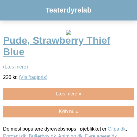
Teaterdyrelab
Pude, Strawberry Thief
Blue
(Læs mere)
220
kr.
(Vis fragtpris)
Læs mere »
Køb nu »
De mest populære dyrewebshops i øjeblikket er
Gilpa.dk
,
Porcani.dk
,
Bullerbox.dk
,
Animigo.dk
,
Dyrelageret.dk
,