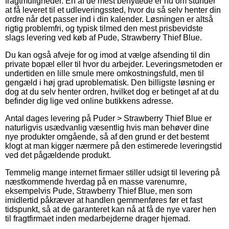
fragtmuligheder. En af de mest benyttede er nu om stunder
at få leveret til et udleveringssted, hvor du så selv henter din
ordre når det passer ind i din kalender. Løsningen er altså
rigtig problemfri, og typisk tilmed den mest prisbevidste
slags levering ved køb af Pude, Strawberry Thief Blue.
Du kan også afveje for og imod at vælge afsending til din
private bopæl eller til hvor du arbejder. Leveringsmetoden er
undertiden en lille smule mere omkostningsfuld, men til
gengæld i høj grad uproblematisk. Den billigste løsning er
dog at du selv henter ordren, hvilket dog er betinget af at du
befinder dig lige ved online butikkens adresse.
Antal dages levering på Puder > Strawberry Thief Blue er
naturligvis usædvanlig væsentlig hvis man behøver dine
nye produkter omgående, så af den grund er det bestemt
klogt at man kigger nærmere på den estimerede leveringstid
ved det pågældende produkt.
Temmelig mange internet firmaer stiller udsigt til levering på
næstkommende hverdag på en masse varenumre,
eksempelvis Pude, Strawberry Thief Blue, men som
imidlertid påkræver at handlen gemmenføres før et fast
tidspunkt, så at de garanteret kan nå at få de nye varer hen
til fragtfirmaet inden medarbejderne drager hjemad.