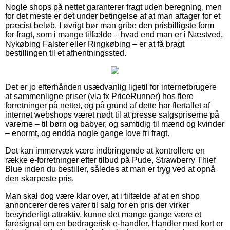
Nogle shops på nettet garanterer fragt uden beregning, men
for det meste er det under betingelse af at man aftager for et
præcist beløb. I øvrigt bør man gribe den prisbilligste form
for fragt, som i mange tilfælde – hvad end man er i Næstved,
Nykøbing Falster eller Ringkøbing – er at få bragt
bestillingen til et afhentningssted.
Det er jo efterhånden usædvanlig ligetil for internetbrugere
at sammenligne priser (via fx PriceRunner) hos flere
forretninger på nettet, og på grund af dette har flertallet af
internet webshops været nødt til at presse salgspriserne på
varerne – til børn og babyer, og samtidig til mænd og kvinder
– enormt, og endda nogle gange love fri fragt.
Det kan immervæk være indbringende at kontrollere en
række e-forretninger efter tilbud på Pude, Strawberry Thief
Blue inden du bestiller, således at man er tryg ved at opnå
den skarpeste pris.
Man skal dog være klar over, at i tilfælde af at en shop
annoncerer deres varer til salg for en pris der virker
besynderligt attraktiv, kunne det mange gange være et
faresignal om en bedragerisk e-handler. Handler med kort er