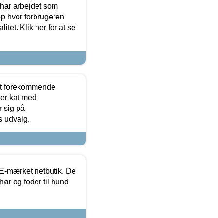
 har arbejdet som
op hvor forbrugeren
itet. Klik her for at se
est forekommende
ler kat med
r sig på
s udvalg.
E-mærket netbutik. De
hør og foder til hund