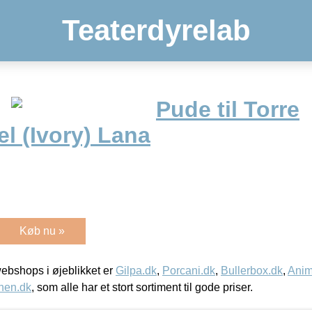
Teaterdyrelab
Pude til Torre
l (Ivory) Lana
Køb nu »
bshops i øjeblikket er
Gilpa.dk
,
Porcani.dk
,
Bullerbox.dk
,
Anim
nen.dk
, som alle har et stort sortiment til gode priser.