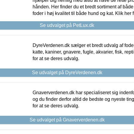
hjælper dig nemlig med altid at have de rette pr
hånden. Her finder du et bredt sortiment af både 
foder i høj kvalitet til både hund og kat. Klik her
Se udvalget på PetLux.dk
DyreVerdenen.dk sælger et bredt udvalg af foder 
katte, kaniner, gnavere, fugle, akvarier, fisk, repti
for at se deres udvalg.
Se udvalget på DyreVerdenen.dk
Gnaververdenen.dk har specialiseret sig indenf
og du finder derfor altid de bedste og nyeste tin
for at se deres udvalg.
Se udvalget på Gnaververdenen.dk