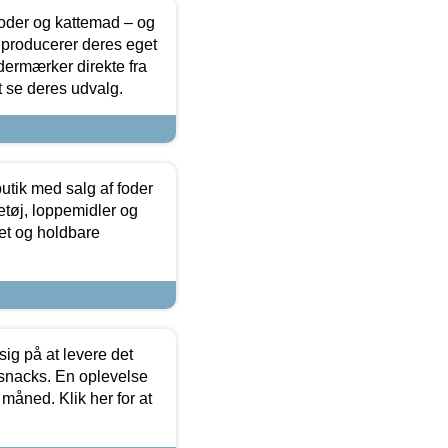
foder og kattemad – og
 producerer deres eget
dermærker direkte fra
t se deres udvalg.
utik med salg af foder
etøj, loppemidler og
tet og holdbare
sig på at levere det
 snacks. En oplevelse
 måned. Klik her for at