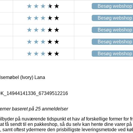
Besøg webshop
Besøg webshop
Besøg webshop
Besøg webshop
Besøg webshop
dsemøbel (Ivory) Lana
_DK_14944141336_67349512216
jerner baseret på
25
anmeldelser
ilbyder på nuværende tidspunkt et hav af forskellige former for f
 få sendt til en pakkeshop, så du selv kan hente dine varer på et
, samt oftest ydermere den prisbilligste leveringsmetode ved køb