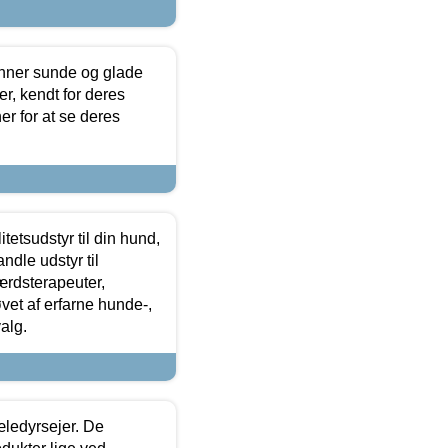
enner sunde og glade
r, kendt for deres
r for at se deres
tetsudstyr til din hund,
ndle udstyr til
ærdsterapeuter,
øvet af erfarne hunde-,
alg.
æledyrsejer. De