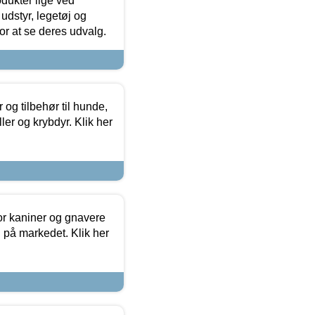
odukter lige ved
udstyr, legetøj og
 for at se deres udvalg.
og tilbehør til hunde,
ller og krybdyr. Klik her
or kaniner og gnavere
g på markedet. Klik her