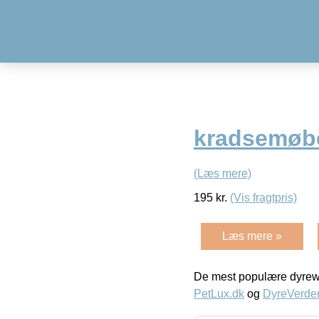
kradsemøbe
(Læs mere)
195
kr.
(Vis fragtpris)
Læs mere »
De mest populære dyrewe
PetLux.dk
og
DyreVerde