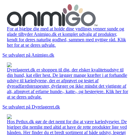
For at hjælpe dig med at holde dine yndlings venner sunde og
glade tilbyder Animigo.dk et komplet udvalg af produkter,
kendt for deres naturlig godhed, sammen med nyttige råd. Klik
her for at se deres udvalg.
Se udvalget på Animigo.dk
Dyrelageret.dk er shoppen til dig, der elsker kvalitetsudstyr til
din hund, kat eller hest. De lægger mange kræfter i at forhandle
udstyr til kæledyrene, der er afprøvet og testet af
dyreadfærdsterapeuter, dyrlæger og ikke mindst det vigtigste af
alt, afprøvet af erfarne hunde-, katte-, og hesteejere. Klik her for
at se deres udvalg.
Se udvalget på Dyrelageret.dk
Hos Petlux.dk gør de det nemt for dig at være kæledyrsejer. De
hjælper dig nemlig med altid at have de rette produkter lige ved
hånden. Her finder du et bredt sortiment af både udstyr, legetøj