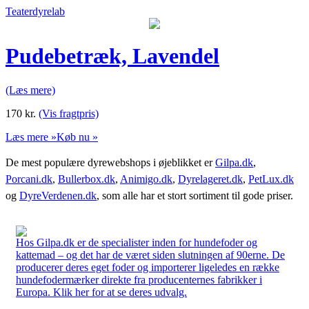
Teaterdyrelab
Pudebetræk, Lavendel
(Læs mere)
170
kr.
(Vis fragtpris)
Læs mere »
Køb nu »
De mest populære dyrewebshops i øjeblikket er
Gilpa.dk
,
Porcani.dk
,
Bullerbox.dk
,
Animigo.dk
,
Dyrelageret.dk
,
PetLux.dk
og
DyreVerdenen.dk
, som alle har et stort sortiment til gode priser.
Hos Gilpa.dk er de specialister inden for hundefoder og
kattemad – og det har de været siden slutningen af 90erne. De
producerer deres eget foder og importerer ligeledes en række
hundefodermærker direkte fra producenternes fabrikker i
Europa. Klik her for at se deres udvalg.