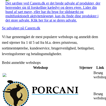
Det særlige ved Canem.dk er det brede udvalg af produkter, der
henvender sig til forskellige kæledyr og deres ejere. Lider din
hund af sart mave, eller har du brug for slidstærkt og
multifunktionelt aktivitetslegetøj, kan du finde dine produkter i
det store udvalg. Klik her for at se deres udvalg.
Se udvalget på Canem.dk
Vi har gennemgået de mest populære webshops og anmeldt dem
med stjerner fra 1 til 5 ud fra bl.a. deres prisniveau,
sortimentstørrelse, kundeservice, brugervenlighed, betingelser,
leveringsformer og betalingsmuligheder.
Bedst anmeldte webshops
Webshop
Stjerner
Link
Besøg
websho
Besøg
websho