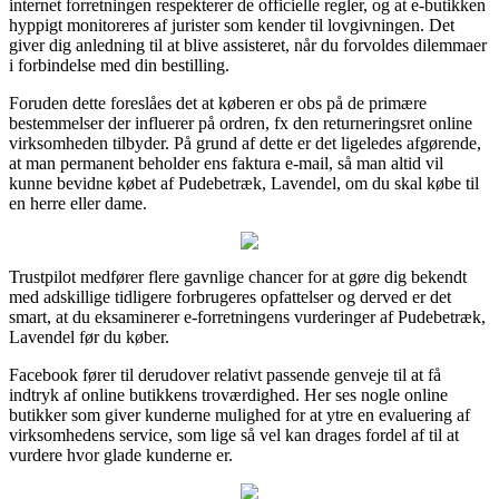
internet forretningen respekterer de officielle regler, og at e-butikken
hyppigt monitoreres af jurister som kender til lovgivningen. Det
giver dig anledning til at blive assisteret, når du forvoldes dilemmaer
i forbindelse med din bestilling.
Foruden dette foreslåes det at køberen er obs på de primære
bestemmelser der influerer på ordren, fx den returneringsret online
virksomheden tilbyder. På grund af dette er det ligeledes afgørende,
at man permanent beholder ens faktura e-mail, så man altid vil
kunne bevidne købet af Pudebetræk, Lavendel, om du skal købe til
en herre eller dame.
Trustpilot medfører flere gavnlige chancer for at gøre dig bekendt
med adskillige tidligere forbrugeres opfattelser og derved er det
smart, at du eksaminerer e-forretningens vurderinger af Pudebetræk,
Lavendel før du køber.
Facebook fører til derudover relativt passende genveje til at få
indtryk af online butikkens troværdighed. Her ses nogle online
butikker som giver kunderne mulighed for at ytre en evaluering af
virksomhedens service, som lige så vel kan drages fordel af til at
vurdere hvor glade kunderne er.