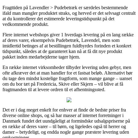
Fragttiden på Lavendler > Pudebetræk er særdeles bestemmende
ifald man mangler produktet straks, og herved er det selvsagt centralt
at du kontrollerer det estimerede leveringstidspunkt på det
vedkommende produkt.
Flere internet webshops giver 1 hverdags levering på en lang række
af deres varer, eksempelvis Pudebetræk, Lavendel, men som
imidlertid betinges af at bestillingen fuldbyrdes forinden et konkret
tidspunkt, således at de garanteret kan nå at få dit nye produkt
pakket inden medarbejderne tager hjem.
En række internet virksomheder tilbyder levering uden gebyr, men
ofte afkræver det at man handler for et fastsat beløb. Alternativt bør
du tage den mindst kostelige fragtform, som mange gange – uanset
om du bor tæt på Fredericia, Skive eller Skjern – vil blive at få
fragtmanden til at levere ordren til et afhentningssted.
Det er i dag meget enkelt for enhver at finde de bedste priser fra
diverse online shops, og så har masser af internet forretninger i
Danmark fundet det uundgåeligt at formindske udsalgspriserne på
en række af deres varer – til børn, og ligeledes også til herrer og
damer – betydeligt, og endda nogle gange præstere levering uden
omkostninger.