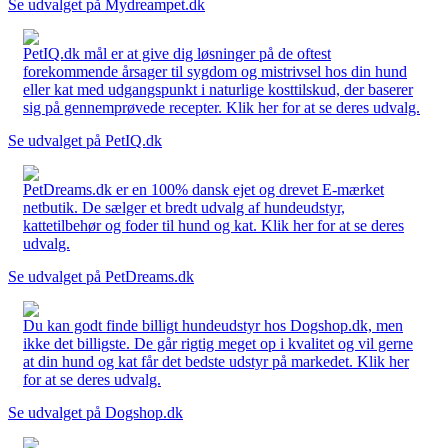
Se udvalget på Mydreampet.dk
PetIQ.dk mål er at give dig løsninger på de oftest
forekommende årsager til sygdom og mistrivsel hos din hund
eller kat med udgangspunkt i naturlige kosttilskud, der baserer
sig på gennemprøvede recepter. Klik her for at se deres udvalg.
Se udvalget på PetIQ.dk
PetDreams.dk er en 100% dansk ejet og drevet E-mærket
netbutik. De sælger et bredt udvalg af hundeudstyr,
kattetilbehør og foder til hund og kat. Klik her for at se deres
udvalg.
Se udvalget på PetDreams.dk
Du kan godt finde billigt hundeudstyr hos Dogshop.dk, men
ikke det billigste. De går rigtig meget op i kvalitet og vil gerne
at din hund og kat får det bedste udstyr på markedet. Klik her
for at se deres udvalg.
Se udvalget på Dogshop.dk