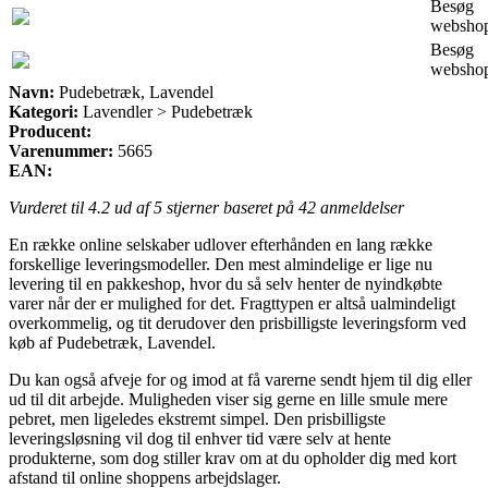
Besøg
websho
Besøg
websho
Navn:
Pudebetræk, Lavendel
Kategori:
Lavendler > Pudebetræk
Producent:
Varenummer:
5665
EAN:
Vurderet til
4.2
ud af 5 stjerner baseret på
42
anmeldelser
En række online selskaber udlover efterhånden en lang række
forskellige leveringsmodeller. Den mest almindelige er lige nu
levering til en pakkeshop, hvor du så selv henter de nyindkøbte
varer når der er mulighed for det. Fragttypen er altså ualmindeligt
overkommelig, og tit derudover den prisbilligste leveringsform ved
køb af Pudebetræk, Lavendel.
Du kan også afveje for og imod at få varerne sendt hjem til dig eller
ud til dit arbejde. Muligheden viser sig gerne en lille smule mere
pebret, men ligeledes ekstremt simpel. Den prisbilligste
leveringsløsning vil dog til enhver tid være selv at hente
produkterne, som dog stiller krav om at du opholder dig med kort
afstand til online shoppens arbejdslager.