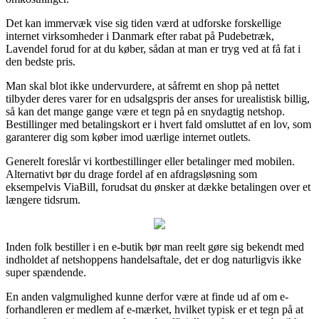
Det kan immervæk vise sig tiden værd at udforske forskellige
internet virksomheder i Danmark efter rabat på Pudebetræk,
Lavendel forud for at du køber, sådan at man er tryg ved at få fat i
den bedste pris.
Man skal blot ikke undervurdere, at såfremt en shop på nettet
tilbyder deres varer for en udsalgspris der anses for urealistisk billig,
så kan det mange gange være et tegn på en snydagtig netshop.
Bestillinger med betalingskort er i hvert fald omsluttet af en lov, som
garanterer dig som køber imod uærlige internet outlets.
Generelt foreslår vi kortbestillinger eller betalinger med mobilen.
Alternativt bør du drage fordel af en afdragsløsning som
eksempelvis ViaBill, forudsat du ønsker at dække betalingen over et
længere tidsrum.
Inden folk bestiller i en e-butik bør man reelt gøre sig bekendt med
indholdet af netshoppens handelsaftale, det er dog naturligvis ikke
super spændende.
En anden valgmulighed kunne derfor være at finde ud af om e-
forhandleren er medlem af e-mærket, hvilket typisk er et tegn på at