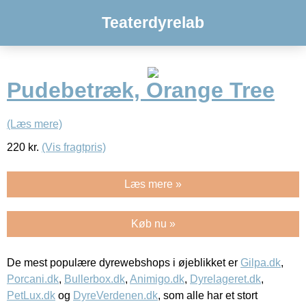
Teaterdyrelab
Pudebetræk, Orange Tree
(Læs mere)
220
kr.
(Vis fragtpris)
Læs mere »
Køb nu »
De mest populære dyrewebshops i øjeblikket er
Gilpa.dk
,
Porcani.dk
,
Bullerbox.dk
,
Animigo.dk
,
Dyrelageret.dk
,
PetLux.dk
og
DyreVerdenen.dk
, som alle har et stort