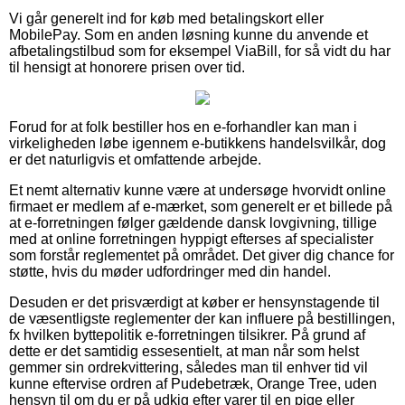
Vi går generelt ind for køb med betalingskort eller
MobilePay. Som en anden løsning kunne du anvende et
afbetalingstilbud som for eksempel ViaBill, for så vidt du har
til hensigt at honorere prisen over tid.
Forud for at folk bestiller hos en e-forhandler kan man i
virkeligheden løbe igennem e-butikkens handelsvilkår, dog
er det naturligvis et omfattende arbejde.
Et nemt alternativ kunne være at undersøge hvorvidt online
firmaet er medlem af e-mærket, som generelt er et billede på
at e-forretningen følger gældende dansk lovgivning, tillige
med at online forretningen hyppigt efterses af specialister
som forstår reglementet på området. Det giver dig chance for
støtte, hvis du møder udfordringer med din handel.
Desuden er det prisværdigt at køber er hensynstagende til
de væsentligste reglementer der kan influere på bestillingen,
fx hvilken byttepolitik e-forretningen tilsikrer. På grund af
dette er det samtidig essesentielt, at man når som helst
gemmer sin ordrekvittering, således man til enhver tid vil
kunne eftervise ordren af Pudebetræk, Orange Tree, uden
hensyn til om du er på udkig efter varer til en pige eller