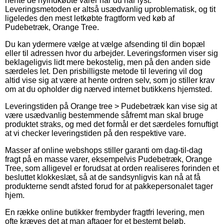
hente de nyindkøbte varer når du har lyst.
Leveringsmetoden er altså usædvanlig uproblematisk, og tit
ligeledes den mest letkøbte fragtform ved køb af
Pudebetræk, Orange Tree.
Du kan ydermere vælge at vælge afsending til din bopæl
eller til adressen hvor du arbejder. Leveringsformen viser sig
beklageligvis lidt mere bekostelig, men på den anden side
særdeles let. Den prisbilligste metode til levering vil dog
altid vise sig at være at hente ordren selv, som jo stiller krav
om at du opholder dig nærved internet butikkens hjemsted.
Leveringstiden på Orange tree > Pudebetræk kan vise sig at
være usædvanlig bestemmende såfremt man skal bruge
produktet straks, og med det formål er det særdeles fornuftigt
at vi checker leveringstiden på den respektive vare.
Masser af online webshops stiller garanti om dag-til-dag
fragt på en masse varer, eksempelvis Pudebetræk, Orange
Tree, som alligevel er forudsat at orden realiseres forinden et
besluttet klokkeslæt, så at de sandsynligvis kan nå at få
produkterne sendt afsted forud for at pakkepersonalet tager
hjem.
En række online butikker frembyder fragtfri levering, men
ofte kræves det at man aftager for et bestemt beløb.