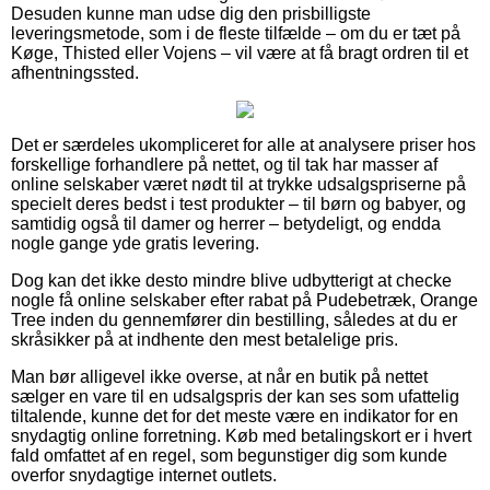
Desuden kunne man udse dig den prisbilligste
leveringsmetode, som i de fleste tilfælde – om du er tæt på
Køge, Thisted eller Vojens – vil være at få bragt ordren til et
afhentningssted.
Det er særdeles ukompliceret for alle at analysere priser hos
forskellige forhandlere på nettet, og til tak har masser af
online selskaber været nødt til at trykke udsalgspriserne på
specielt deres bedst i test produkter – til børn og babyer, og
samtidig også til damer og herrer – betydeligt, og endda
nogle gange yde gratis levering.
Dog kan det ikke desto mindre blive udbytterigt at checke
nogle få online selskaber efter rabat på Pudebetræk, Orange
Tree inden du gennemfører din bestilling, således at du er
skråsikker på at indhente den mest betalelige pris.
Man bør alligevel ikke overse, at når en butik på nettet
sælger en vare til en udsalgspris der kan ses som ufattelig
tiltalende, kunne det for det meste være en indikator for en
snydagtig online forretning. Køb med betalingskort er i hvert
fald omfattet af en regel, som begunstiger dig som kunde
overfor snydagtige internet outlets.