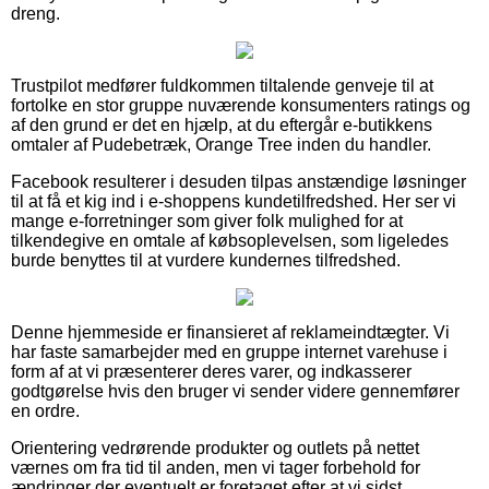
dreng.
Trustpilot medfører fuldkommen tiltalende genveje til at
fortolke en stor gruppe nuværende konsumenters ratings og
af den grund er det en hjælp, at du eftergår e-butikkens
omtaler af Pudebetræk, Orange Tree inden du handler.
Facebook resulterer i desuden tilpas anstændige løsninger
til at få et kig ind i e-shoppens kundetilfredshed. Her ser vi
mange e-forretninger som giver folk mulighed for at
tilkendegive en omtale af købsoplevelsen, som ligeledes
burde benyttes til at vurdere kundernes tilfredshed.
Denne hjemmeside er finansieret af reklameindtægter. Vi
har faste samarbejder med en gruppe internet varehuse i
form af at vi præsenterer deres varer, og indkasserer
godtgørelse hvis den bruger vi sender videre gennemfører
en ordre.
Orientering vedrørende produkter og outlets på nettet
værnes om fra tid til anden, men vi tager forbehold for
ændringer der eventuelt er foretaget efter at vi sidst