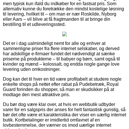
men typisk kun ifald du indkøber for en fastsat pris. Som
alternativ kunne du foretrække den mindst kostelige løsning
til levering, hvilket tit – om man er nær Roskilde, Nyborg
eller Aars – vil blive at få fragtmanden til at bringe din
bestilling til et udleveringssted.
Det er i dag ualmindeligt nemt for alle og enhver at
sammenligne priser fra flere internet selskaber, og derved
har adskillige e-firmaer fundet det nødvendigt at sænke
priserne på produkterne – til babyer og børn, samt også til
kvinder og mænd – kolossalt, og endda nogle gange love
levering uden omkostninger.
Dog kan det til hver en tid være profitabelt at studere nogle
enkelte shops på nettet efter rabat på Pudebetræk, Royal
Guard forinden du shopper, så man er skudsikker på at
modtage den mest attraktive pris.
Du bør dog være klar over, at hvis en webbutik udbyder
varer for en salgspris der anses for helt fantastisk gunstig, så
bør det ofte være et karakteristika der viser en uærlig internet
butik. Kortbetalinger er imidlertid omfavnet af en
lovbestemmelse, der værner os imod uærlige internet