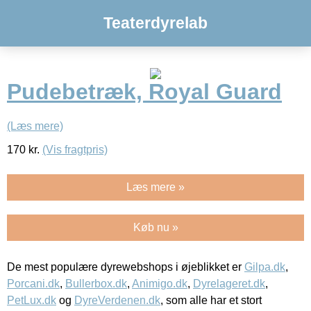
Teaterdyrelab
Pudebetræk, Royal Guard
(Læs mere)
170
kr.
(Vis fragtpris)
Læs mere »
Køb nu »
De mest populære dyrewebshops i øjeblikket er
Gilpa.dk
,
Porcani.dk
,
Bullerbox.dk
,
Animigo.dk
,
Dyrelageret.dk
,
PetLux.dk
og
DyreVerdenen.dk
, som alle har et stort