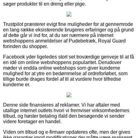
søger produkter til en dreng eller pige.
Trustpilot præsterer evigt fine muligheder for at gennemrode
en lang række eksisterende brugeres erfaringer og på grund
af dette går vi ind for, at du ser nærmere på internet
webshoppens anmeldelser af Pudebetræk, Royal Guard
forinden du shopper.
Facebook yder ligeledes stort set troværdige genveje til at få
en idé om online webshoppens popularitet. Derudover
møder vi endda online webshops som giver kunderne
mulighed for at ytre en bedømmelse af ordreforløbet, som
tillige burde drages fordel af til at vurdere hvor tilfredse
kunderne er.
Denne side finansieres af reklamer. Vi har aftaler med
utallige internet outlets hvori vi fremviser virksomhedernes
tilbud, og høster betaling ifald den besøgende vi sender
videre foretager en handel.
Viden om tilbud og e-firmaer opdateres ofte, men der gives
ikke garantier imod modifikationer der måtte være realiseret