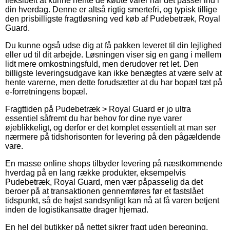
fleksibelt at kunne hente de købte varer når det passer ind i
din hverdag. Denne er altså rigtig smertefri, og typisk tillige
den prisbilligste fragtløsning ved køb af Pudebetræk, Royal
Guard.
Du kunne også udse dig at få pakken leveret til din lejlighed
eller ud til dit arbejde. Løsningen viser sig en gang i mellem
lidt mere omkostningsfuld, men derudover ret let. Den
billigste leveringsudgave kan ikke benægtes at være selv at
hente varerne, men dette forudsætter at du har bopæl tæt på
e-forretningens bopæl.
Fragttiden på Pudebetræk > Royal Guard er jo ultra
essentiel såfremt du har behov for dine nye varer
øjeblikkeligt, og derfor er det komplet essentielt at man ser
nærmere på tidshorisonten for levering på den pågældende
vare.
En masse online shops tilbyder levering på næstkommende
hverdag på en lang række produkter, eksempelvis
Pudebetræk, Royal Guard, men vær påpasselig da det
beroer på at transaktionen gennemføres før et fastslået
tidspunkt, så de højst sandsynligt kan nå at få varen betjent
inden de logistikansatte drager hjemad.
En hel del butikker på nettet sikrer fragt uden beregning,