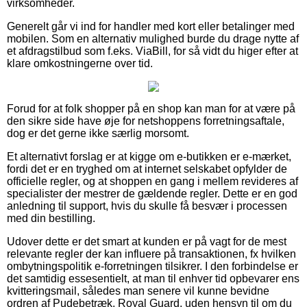
virksomheder.
Generelt går vi ind for handler med kort eller betalinger med
mobilen. Som en alternativ mulighed burde du drage nytte af
et afdragstilbud som f.eks. ViaBill, for så vidt du higer efter at
klare omkostningerne over tid.
Forud for at folk shopper på en shop kan man for at være på
den sikre side have øje for netshoppens forretningsaftale,
dog er det gerne ikke særlig morsomt.
Et alternativt forslag er at kigge om e-butikken er e-mærket,
fordi det er en tryghed om at internet selskabet opfylder de
officielle regler, og at shoppen en gang i mellem revideres af
specialister der mestrer de gældende regler. Dette er en god
anledning til support, hvis du skulle få besvær i processen
med din bestilling.
Udover dette er det smart at kunden er på vagt for de mest
relevante regler der kan influere på transaktionen, fx hvilken
ombytningspolitik e-forretningen tilsikrer. I den forbindelse er
det samtidig essesentielt, at man til enhver tid opbevarer ens
kvitteringsmail, således man senere vil kunne bevidne
ordren af Pudebetræk, Royal Guard, uden hensyn til om du