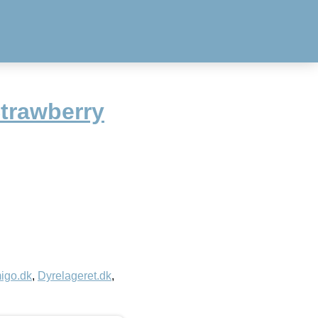
trawberry
igo.dk
,
Dyrelageret.dk
,