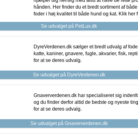
hjælper dig nemlig med altid at have de rette pr
hånden. Her finder du et bredt sortiment af både 
foder i høj kvalitet til både hund og kat. Klik her
Se udvalget på PetLux.dk
DyreVerdenen.dk sælger et bredt udvalg af foder 
katte, kaniner, gnavere, fugle, akvarier, fisk, repti
for at se deres udvalg.
Se udvalget på DyreVerdenen.dk
Gnaververdenen.dk har specialiseret sig indenf
og du finder derfor altid de bedste og nyeste tin
for at se deres udvalg.
Se udvalget på Gnaververdenen.dk