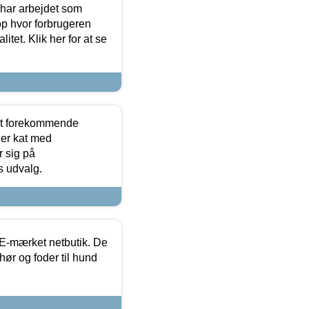
 har arbejdet som
op hvor forbrugeren
itet. Klik her for at se
est forekommende
ler kat med
r sig på
s udvalg.
E-mærket netbutik. De
hør og foder til hund