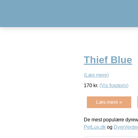
Thief Blue
(Læs mere)
170
kr.
(Vis fragtpris)
Læs mere »
De mest populære dyrewe
PetLux.dk
og
DyreVerde