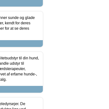
enner sunde og glade
r, kendt for deres
r for at se deres
tetsudstyr til din hund,
ndle udstyr til
ærdsterapeuter,
øvet af erfarne hunde-,
alg.
æledyrsejer. De