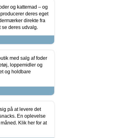
foder og kattemad – og
 producerer deres eget
dermærker direkte fra
t se deres udvalg.
utik med salg af foder
etøj, loppemidler og
tet og holdbare
sig på at levere det
 snacks. En oplevelse
 måned. Klik her for at