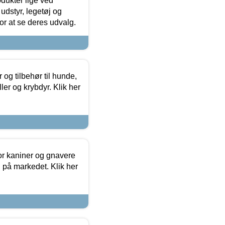
odukter lige ved
udstyr, legetøj og
 for at se deres udvalg.
og tilbehør til hunde,
ller og krybdyr. Klik her
or kaniner og gnavere
g på markedet. Klik her