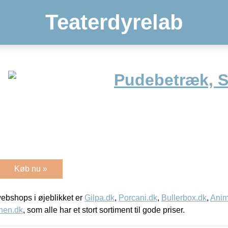
Teaterdyrelab
Pudebetræk, S
Køb nu »
bshops i øjeblikket er
Gilpa.dk
,
Porcani.dk
,
Bullerbox.dk
,
Anim
nen.dk
, som alle har et stort sortiment til gode priser.