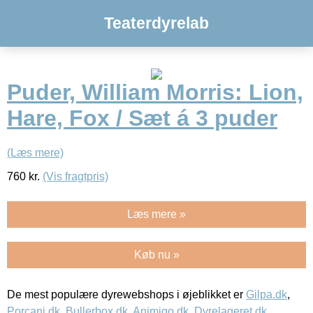
Teaterdyrelab
Puder, William Morris: Lion,
Hare, Fox / Sæt á 3 puder
(Læs mere)
760
kr.
(Vis fragtpris)
Læs mere »
Køb nu »
De mest populære dyrewebshops i øjeblikket er
Gilpa.dk
,
Porcani.dk
,
Bullerbox.dk
,
Animigo.dk
,
Dyrelageret.dk
,