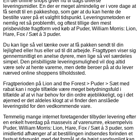
En del online shops giver nu til dags diverse
leveringsmidler. En der er meget almindelig er i vore dage at
få sendt til en pakkeshop, som gør at du kan hente de
bestilte varer på et valgfrit tidspunkt. Leveringsmetoden er
nemlig ret så problemfri, og oftest tillige den mest
prisbevidste fragtform ved køb af Puder, William Morris: Lion,
Hare, Fox / Sæt á 3 puder.
Du kan lige så vel tænke over at få pakken sendt til din
lejlighed eller hus eller ud til dit arbejde. Fragttypen viser sig
gennemsnitligt en anelse dyrere, men lige så vel særdeles
simpel. Den prisbilligste leveringsmulighed vil dog altid
være selv at hente varerne, men dette beroer på at du lever
nærved online shoppens tilholdssted.
Fragtperioden på Lion and the Forest > Puder > Sæt med
rabat kan i nogle tilfælde være meget betydningsfuld i
tilfælde af at vi har behov for din ordre øjeblikkeligt, og i det
øjemed er det aldeles klogt at vi finder den anslåede
leveringstid for den vedkommende vare.
Temmelig mange internet foretagender tilbyder levering efter
en enkelt hverdag på massevis af varenumre, eksempelvis
Puder, William Morris: Lion, Hare, Fox / Sæt á 3 puder, som
imidlertid afhænger af at bestillingen indsendes forinden et
fastsat tidspunkt, med det formål at de højst sandsynligt kan