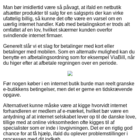
Man bør imidlertid være så påvagt, at ifald en netbutik
afsætter produkter til salg for en salgspris der kan virke
ufattelig billig, så kunne det ofte være en varsel om en
uærlig internet handler. Køb med betalingskort er trods alt
omfattet af en lov, hvilket skærmer kunden overfor
svindlende internet firmaer.
Generelt slår vi et slag for betalinger med kort eller
betalinger med mobilen. Som en alternativ mulighed kan du
benytte en afbetalingsordning som for eksempel ViaBill, når
du higer efter at afbetale regningen over en periode.
Før nogen køber i en internet butik burde man reelt granske
e-butikkens betingelser, men det er gerne en tidskrævende
opgave.
Alternativet kunne måske være at kigge hvorvidt internet
forhandleren er medlem af e-mærket, hvilket bør være en
antydning af at internet selskabet lever op til de danske love,
tillige med at online virksomheden ofte kigges til af
specialister som er inde i lovgivningen. Det er en rigtig god
chance for at få hjælp, ifald du oplever problemstillinger i
processen med dit indkøb.