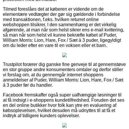
Tilmed foreslåes det at køberen er vidende om de
elementære vedtægter der gør sig gældende i forbindelse
med transaktionen, f.eks. hvilken returret online
webshoppen tilsikrer. I den sammenhæng er det virkelig
afgørende, at man når som helst sikrer ens e-mail kvittering,
så man når som helst vil kunne bekræfte købet af Puder,
William Morris: Lion, Hare, Fox / Sæt á 3 puder, ligegyldigt
om du leder efter en vare til en voksen eller et barn.
Trustpilot forærer dig ganske fine genveje til at gennemstøve
en stor gruppe andre konsumenters omtaler og derfor stiller
vi forslag om, at du gennemgår internet shoppens
anmeldelser af Puder, William Morris: Lion, Hare, Fox / Sæt
á 3 puder før du handler.
Facebook fremskaffer også super uafhængige løsninger til
at få indsigt i e-shoppens kundetilfredshed. Foruden det ses
en del online butikker hvor folk kan ytre en evaluering af
købsoplevelsen, hvilket desuden må udnyttes til at få et
indtryk af tidligere kunders oplevelser.