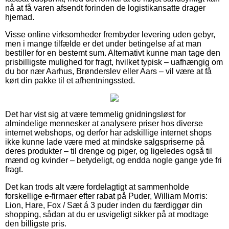
nå at få varen afsendt forinden de logistikansatte drager
hjemad.
Visse online virksomheder frembyder levering uden gebyr,
men i mange tilfælde er det under betingelse af at man
bestiller for en bestemt sum. Alternativt kunne man tage den
prisbilligste mulighed for fragt, hvilket typisk – uafhængig om
du bor nær Aarhus, Brønderslev eller Aars – vil være at få
kørt din pakke til et afhentningssted.
Det har vist sig at være temmelig gnidningsløst for
almindelige mennesker at analysere priser hos diverse
internet webshops, og derfor har adskillige internet shops
ikke kunne lade være med at mindske salgspriserne på
deres produkter – til drenge og piger, og ligeledes også til
mænd og kvinder – betydeligt, og endda nogle gange yde fri
fragt.
Det kan trods alt være fordelagtigt at sammenholde
forskellige e-firmaer efter rabat på Puder, William Morris:
Lion, Hare, Fox / Sæt á 3 puder inden du færdiggør din
shopping, sådan at du er usvigeligt sikker på at modtage
den billigste pris.