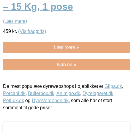
– 15 Kg, 1 pose
(Læs mere)
459
kr.
(Vis fragtpris)
Læs mere »
Køb nu »
De mest populære dyrewebshops i øjeblikket er
Gilpa.dk
,
Porcani.dk
,
Bullerbox.dk
,
Animigo.dk
,
Dyrelageret.dk
,
PetLux.dk
og
DyreVerdenen.dk
, som alle har et stort
sortiment til gode priser.