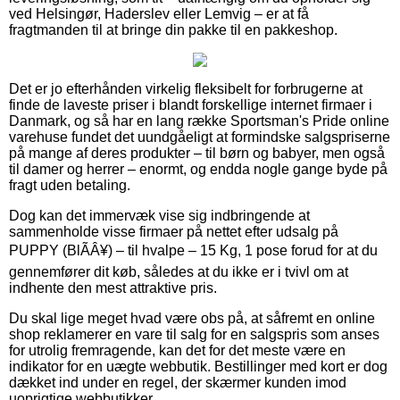
ved Helsingør, Haderslev eller Lemvig – er at få
fragtmanden til at bringe din pakke til en pakkeshop.
Det er jo efterhånden virkelig fleksibelt for forbrugerne at
finde de laveste priser i blandt forskellige internet firmaer i
Danmark, og så har en lang række Sportsman's Pride online
varehuse fundet det uundgåeligt at formindske salgspriserne
på mange af deres produkter – til børn og babyer, men også
til damer og herrer – enormt, og endda nogle gange byde på
fragt uden betaling.
Dog kan det immervæk vise sig indbringende at
sammenholde visse firmaer på nettet efter udsalg på
PUPPY (BlÃÂ¥) – til hvalpe – 15 Kg, 1 pose forud for at du
gennemfører dit køb, således at du ikke er i tvivl om at
indhente den mest attraktive pris.
Du skal lige meget hvad være obs på, at såfremt en online
shop reklamerer en vare til salg for en salgspris som anses
for utrolig fremragende, kan det for det meste være en
indikator for en uægte webbutik. Bestillinger med kort er dog
dækket ind under en regel, der skærmer kunden imod
uoprigtige webbutikker.