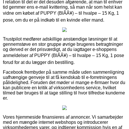
I relation til det er det desuden afgørende, at man til enhver
tid gemmer ens e-mail kvittering, så man når som helst kan
vidne om købet af PUPPY (BlÃÂ¥) – til hvalpe – 15 Kg, 1
pose, om du er på indkøb til en kvinde eller mand.
Trustpilot medfører adskillige anstændige løsninger til at
gennemstøve en stor gruppe øvrige brugeres betragtninger
og derved er det prisværdigt, at du iagttager e-shoppens
anmeldelser af PUPPY (BlÃÂ¥) – til hvalpe – 15 Kg, 1 pose
forud for at du lægger din bestilling.
Facebook frembyder på samme måde uden sammenligning
uafhængige genveje til at få kendskab til e-forretningens
pålidelighed. Foruden det møder vi mange e-firmaer hvor du
kan publicere en kritik af virksomhedens service, hvilket
tilmed bør bruges til at tage stilling til hvor tilfredse kunderne
er.
Vores hjemmeside finansieres af annoncer. Vi samarbejder
med en mængde internet webshops og introducerer
virksomhedernes varer, og indtjener kommission hvis en af