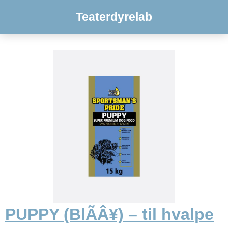
Teaterdyrelab
PUPPY (BlÃÂ¥) – til hvalpe