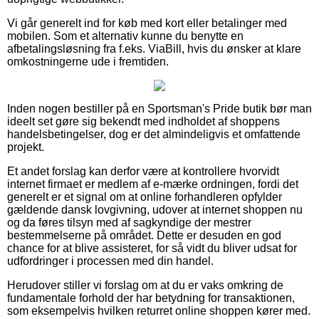
Vi går generelt ind for køb med kort eller betalinger med
mobilen. Som et alternativ kunne du benytte en
afbetalingsløsning fra f.eks. ViaBill, hvis du ønsker at klare
omkostningerne ude i fremtiden.
Inden nogen bestiller på en Sportsman's Pride butik bør man
ideelt set gøre sig bekendt med indholdet af shoppens
handelsbetingelser, dog er det almindeligvis et omfattende
projekt.
Et andet forslag kan derfor være at kontrollere hvorvidt
internet firmaet er medlem af e-mærke ordningen, fordi det
generelt er et signal om at online forhandleren opfylder
gældende dansk lovgivning, udover at internet shoppen nu
og da føres tilsyn med af sagkyndige der mestrer
bestemmelserne på området. Dette er desuden en god
chance for at blive assisteret, for så vidt du bliver udsat for
udfordringer i processen med din handel.
Herudover stiller vi forslag om at du er vaks omkring de
fundamentale forhold der har betydning for transaktionen,
som eksempelvis hvilken returret online shoppen kører med.