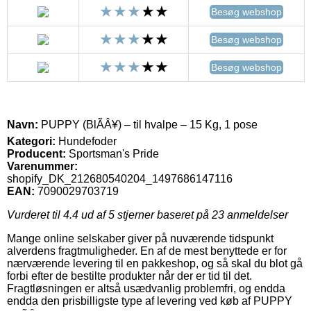
Besøg webshop
Besøg webshop
Besøg webshop
Navn:
PUPPY (BlÃÂ¥) – til hvalpe – 15 Kg, 1 pose
Kategori:
Hundefoder
Producent:
Sportsman's Pride
Varenummer:
shopify_DK_212680540204_1497686147116
EAN:
7090029703719
Vurderet til
4.4
ud af 5 stjerner baseret på
23
anmeldelser
Mange online selskaber giver på nuværende tidspunkt
alverdens fragtmuligheder. En af de mest benyttede er for
nærværende levering til en pakkeshop, og så skal du blot gå
forbi efter de bestilte produkter når der er tid til det.
Fragtløsningen er altså usædvanlig problemfri, og endda
endda den prisbilligste type af levering ved køb af PUPPY