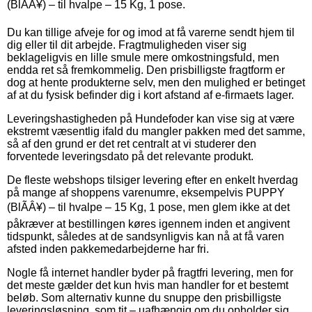
(BlÃÂ¥) – til hvalpe – 15 Kg, 1 pose.
Du kan tillige afveje for og imod at få varerne sendt hjem til
dig eller til dit arbejde. Fragtmuligheden viser sig
beklageligvis en lille smule mere omkostningsfuld, men
endda ret så fremkommelig. Den prisbilligste fragtform er
dog at hente produkterne selv, men den mulighed er betinget
af at du fysisk befinder dig i kort afstand af e-firmaets lager.
Leveringshastigheden på Hundefoder kan vise sig at være
ekstremt væsentlig ifald du mangler pakken med det samme,
så af den grund er det ret centralt at vi studerer den
forventede leveringsdato på det relevante produkt.
De fleste webshops tilsiger levering efter en enkelt hverdag
på mange af shoppens varenumre, eksempelvis PUPPY
(BlÃÂ¥) – til hvalpe – 15 Kg, 1 pose, men glem ikke at det
påkræver at bestillingen køres igennem inden et angivent
tidspunkt, således at de sandsynligvis kan nå at få varen
afsted inden pakkemedarbejderne har fri.
Nogle få internet handler byder på fragtfri levering, men for
det meste gælder det kun hvis man handler for et bestemt
beløb. Som alternativ kunne du snuppe den prisbilligste
leveringsløsning, som tit – uafhængig om du opholder sig