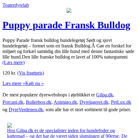
Teaterdyrelab
Puppy parade Fransk Bulldog
Puppy Parade fransk bulldog hundelegetøj Sødt og sjovt
hundelegetøj – formet som en fransk Bulldog.Â Gør en forskel for
miljøet og forkæl samtidig din lille hund med denne fantastiske søde
lille hund.Den lille franske bulldog er lavet af 100% naturgummi
(Læs mere)
120
kr.
(Vis fragtpris)
Læs mere »
Køb nu »
De mest populære dyrewebshops i øjeblikket er
Gilpa.dk
,
Porcani.dk
,
Bullerbox.dk
,
Animigo.dk
,
Dyrelageret.dk
,
PetLux.dk
og
DyreVerdenen.dk
, som alle har et stort sortiment til gode priser.
Hos Gilpa.dk er de specialister inden for hundefoder og
kattemad – og det har de været siden slutningen af 90erne. De