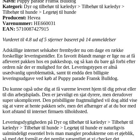
Navn:
Puppy parade Fransk Bulldog
Kategori:
Dyr og tilbehør til kæledyr > Tilbehør til kæledyr >
Tilbehør til hunde > Legetøj til hunde
Producent:
Hevea
Varenummer:
HE660031
EAN:
5710087427915
Vurderet til
4.8
ud af 5 stjerner baseret på
14
anmeldelser
Adskillige internet selskaber frembyder nu om dage en række
forskellige leveringsmidler. En favorit iblandt mange er lige nu at få
afleveret pakken hos en pakkeshop, og så kan du bare gå forbi efter
ordren når der er mulighed for det. Leveringstypen er altså
usædvanlig uproblematisk, samt tit endda den billigste
leveringsudgave ved køb af Puppy parade Fransk Bulldog.
Du kunne også udse dig at få varerne leveret hjem til dig privat eller
til din arbejdsplads. Den er jævnligt en sjat dyrere, men derudover
super ukompliceret. Den prisbilligste fragtmulighed vil dog altid vise
sig at være at hente pakken selv, men det afhænger af at du bor med
kort afstand til internet firmaets tilholdssted.
Leveringsdygtigheden på Dyr og tilbehør til kæledyr > Tilbehør til
kæledyr > Tilbehør til hunde > Legetøj til hunde er naturligvis
ualmindeligt essentiel hvis man mangler produkterne om et øjeblik,
så med det formål er det nemlig væsentligt at vi checker det