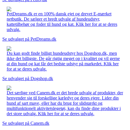
PetDreams.dk er en 100% dansk ejet og drevet E-mærket
netbutik. De sælger et bredt udvalg af hundeudstyr,
kattetilbehør og foder til hund og kat. Klik her for at se deres
udvalg.
Se udvalget på PetDreams.dk
Du kan godt finde billigt hundeudstyr hos Dogshop.dk, men
ikke det billigste. De går rigtig meget op i kvalitet og vil gerne
at din hund og kat får det bedste udstyr på markedet. Klik her
for at se deres udvalg.
Se udvalget på Dogshop.dk
Det særlige ved Canem.dk er det brede udvalg af produkter, der
henvender sig til forskellige kæledyr og deres ejere. Lider din
hund af sart mave, eller har du brug for slidstærkt og
multifunktionelt aktivitetslegetøj, kan du finde dine produkter i
det store udvalg. Klik her for at se deres udvalg.
Se udvalget på Canem.dk