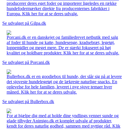
producerer deres eget foder og importerer ligeledes en række
hundefodermærker direkte fra producenternes fabrikker i
Europa. Klik her for at se deres udvalg.
Se udvalget på Gilpa.dk
Porcani.dk er en danskejet og familiedrevet netbutik med salg
af foder til hunde og katte, hundesenge, kradsebræt, legetøj,
loppemidler og meget mere. De er stærkt fokuseret på høj
kvalitet og holdbare produkter. Klik her for at se deres udvalg.
Se udvalget på Porcani.dk
Bullerbox.dk er en goodiebox til hunde, der slår sig på at levere
det sjoveste hundelegetøj og de lækreste naturlige snacks. En
oplevelse for hele familien, leveret i nye sjove temaer hver
måned. Klik her for at se deres udvalg.
Se udvalget på Bullerbox.dk
For at hjælpe dig med at holde dine yndlings venner sunde og
glade tilbyder Animigo.dk et komplet udvalg af produkter,
kendt for deres naturlig godhed, sammen med nyttige råd. Klik