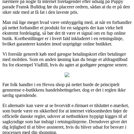
nærmere på nogle få internet foretagender efter udsalg på Puppy
parade Fransk Bulldog før du placerer ordren, sådan at du er på den
sikre side med at få fat i den laveste pris.
Man må lige meget hvad være omhyggelig med, at når en forhandler
på nettet forhandler et produkt for en salgspris der kan virke helt
ekstremt fordelagtig, så bør det tit være et signal om en fup online
butik. Kortbestillinger er i hvert fald inkluderet i en retningslinje,
hvilket garanterer kunden imod uoprigtige online butikker.
Vi foreslår generelt køb med gængse betalingskort eller betalinger
med mobilen. Som en anden løsning kan du bruge et afdragstilbud
fra for eksempel ViaBill, hvis du agter at godtgøre pengene senere.
Før folk handler i en Hevea shop på nettet burde de principielt
gennemse e-butikkens handelsbetingelser, dog er det i reglen ikke
særlig spændende.
Et alternativ kan være at se hvorvidt e-firmaet er tilsluttet e-mærket,
som burde være en sikkerhed for at internet virksomheden føjer de
officielle danske regler, udover at netbutikken hyppigt kigges til af
sagkyndige som har indsigt i retningslinjerne. Derudover giver det
dig lejlighed til at blive assisteret, hvis du bliver udsat for besvær i
processen med din shopping.