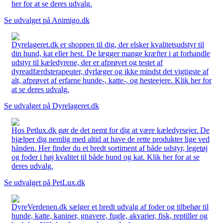
her for at se deres udvalg.
Se udvalget på Animigo.dk
Dyrelageret.dk er shoppen til dig, der elsker kvalitetsudstyr til
din hund, kat eller hest. De lægger mange kræfter i at forhandle
udstyr til kæledyrene, der er afprøvet og testet af
dyreadfærdsterapeuter, dyrlæger og ikke mindst det vigtigste af
alt, afprøvet af erfarne hunde-, katte-, og hesteejere. Klik her for
at se deres udvalg.
Se udvalget på Dyrelageret.dk
Hos Petlux.dk gør de det nemt for dig at være kæledyrsejer. De
hjælper dig nemlig med altid at have de rette produkter lige ved
hånden. Her finder du et bredt sortiment af både udstyr, legetøj
og foder i høj kvalitet til både hund og kat. Klik her for at se
deres udvalg.
Se udvalget på PetLux.dk
DyreVerdenen.dk sælger et bredt udvalg af foder og tilbehør til
hunde, katte, kaniner, gnavere, fugle, akvarier, fisk, reptiller og