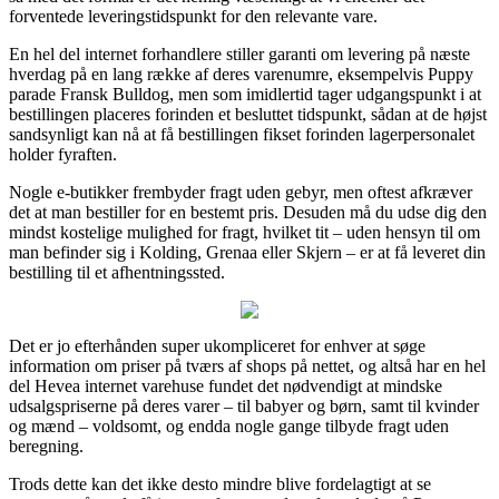
forventede leveringstidspunkt for den relevante vare.
En hel del internet forhandlere stiller garanti om levering på næste
hverdag på en lang række af deres varenumre, eksempelvis Puppy
parade Fransk Bulldog, men som imidlertid tager udgangspunkt i at
bestillingen placeres forinden et besluttet tidspunkt, sådan at de højst
sandsynligt kan nå at få bestillingen fikset forinden lagerpersonalet
holder fyraften.
Nogle e-butikker frembyder fragt uden gebyr, men oftest afkræver
det at man bestiller for en bestemt pris. Desuden må du udse dig den
mindst kostelige mulighed for fragt, hvilket tit – uden hensyn til om
man befinder sig i Kolding, Grenaa eller Skjern – er at få leveret din
bestilling til et afhentningssted.
Det er jo efterhånden super ukompliceret for enhver at søge
information om priser på tværs af shops på nettet, og altså har en hel
del Hevea internet varehuse fundet det nødvendigt at mindske
udsalgspriserne på deres varer – til babyer og børn, samt til kvinder
og mænd – voldsomt, og endda nogle gange tilbyde fragt uden
beregning.
Trods dette kan det ikke desto mindre blive fordelagtigt at se