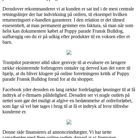
Derudover rekommanderer vi at kunden er sat ind i de mest centrale
retningslinjer der har indvirkning på ordren, til eksempel hvilken
returneringsret e-handlen garanterer. I den relation er det tilmed
essesentielt, at man permanent gemmer ens faktura, så man når som
helst kan dokumentere købet af Puppy parade Fransk Bulldog,
uafhængig om du er på udkig efter produkter til en voksen eller et
barn.
Trustpilot præsterer altid sikre genveje til at evaluere en længere
række eksisterende forbrugeres omtaler og derved kan det være til
hjælp, at du bliver klogere på online forretningens kritik af Puppy
parade Fransk Bulldog forud for at du shopper.
Facebook yder desuden en lang række fordelagtige løsninger til at få
indtryk af e-firmaets pålidelighed. Desuden ser vi nogle outlets på
nettet som gør det muligt at afgive en bedømmelse af ordreforløbet,
som lige så vel bør tages i brug til at få et indtryk af hvor tilfredse
kunderne er.
Denne side finansieres af annonceindtægter. Vi har tætte
samarbejder med flere online outlets derved at vi fremviser