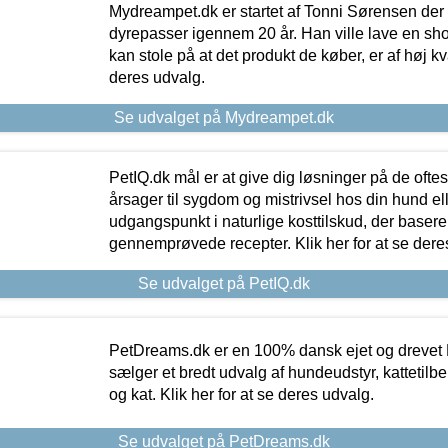
Mydreampet.dk er startet af Tonni Sørensen der
dyrepasser igennem 20 år. Han ville lave en sh
kan stole på at det produkt de køber, er af høj kval
deres udvalg.
Se udvalget på Mydreampet.dk
PetIQ.dk mål er at give dig løsninger på de oft
årsager til sygdom og mistrivsel hos din hund el
udgangspunkt i naturlige kosttilskud, der basere
gennemprøvede recepter. Klik her for at se dere
Se udvalget på PetIQ.dk
PetDreams.dk er en 100% dansk ejet og drevet 
sælger et bredt udvalg af hundeudstyr, kattetilbe
og kat. Klik her for at se deres udvalg.
Se udvalget på PetDreams.dk