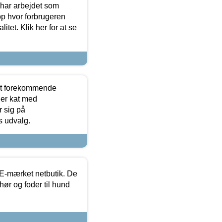
 har arbejdet som
op hvor forbrugeren
itet. Klik her for at se
est forekommende
ler kat med
r sig på
s udvalg.
E-mærket netbutik. De
hør og foder til hund