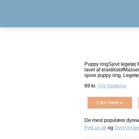
Puppy ringSjovt legetøj 
lavet af elastikstofMas
sjove puppy ring. Legetø
69
kr.
(Vis fragtpris)
Læs mere »
De mest populære dyrewe
PetLux.dk
og
DyreVerde