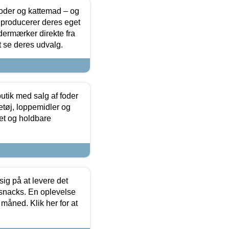
foder og kattemad – og
 producerer deres eget
dermærker direkte fra
t se deres udvalg.
utik med salg af foder
etøj, loppemidler og
tet og holdbare
sig på at levere det
 snacks. En oplevelse
 måned. Klik her for at