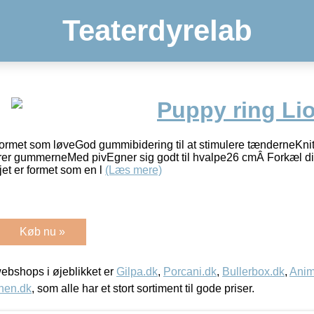
Teaterdyrelab
Puppy ring Li
formet som løveGod gummibidering til at stimulere tænderneKni
serer gummerneMed pivEgner sig godt til hvalpe26 cmÂ Forkæl 
jet er formet som en l
(Læs mere)
Køb nu »
bshops i øjeblikket er
Gilpa.dk
,
Porcani.dk
,
Bullerbox.dk
,
Anim
nen.dk
, som alle har et stort sortiment til gode priser.