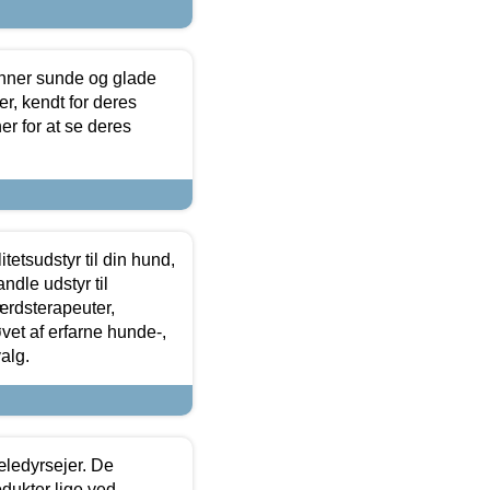
enner sunde og glade
r, kendt for deres
r for at se deres
tetsudstyr til din hund,
ndle udstyr til
ærdsterapeuter,
øvet af erfarne hunde-,
alg.
æledyrsejer. De
odukter lige ved