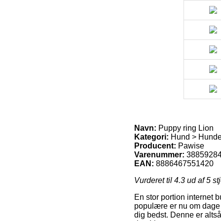
Navn:
Puppy ring Lion
Kategori:
Hund > Hundel
Producent:
Pawise
Varenummer:
3885928
EAN:
8886467551420
Vurderet til
4.3
ud af 5 st
En stor portion internet 
populære er nu om dage af
dig bedst. Denne er altså