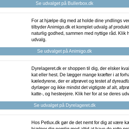
Se udvalget på Bullerbox.dk
For at hjælpe dig med at holde dine yndlings v
tilbyder Animigo.dk et komplet udvalg af produkte
naturlig godhed, sammen med nyttige råd. Klik he
udvalg.
Se udvalget på Animigo.dk
Dyrelageret.dk er shoppen til dig, der elsker kvali
kat eller hest. De lægger mange kræfter i at forha
kæledyrene, der er afprøvet og testet af dyreadf
dyrlæger og ikke mindst det vigtigste af alt, afpr
katte-, og hesteejere. Klik her for at se deres udv
Se udvalget på Dyrelageret.dk
Hos Petlux.dk gør de det nemt for dig at være k
hjælper dig nemlig med altid at have de rette pr