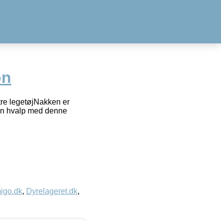
on
tre legetøjNakken er
din hvalp med denne
igo.dk
,
Dyrelageret.dk
,