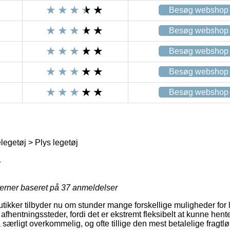
Besøg webshop
Besøg webshop
Besøg webshop
Besøg webshop
Besøg webshop
egetøj > Plys legetøj
4
jerner baseret på
37
anmeldelser
butikker tilbyder nu om stunder mange forskellige muligheder for
hentningssteder, fordi det er ekstremt fleksibelt at kunne hente
 særligt overkommelig, og ofte tillige den mest betalelige fragt