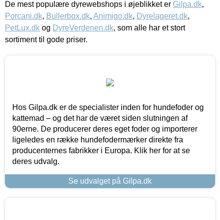
De mest populære dyrewebshops i øjeblikket er
Gilpa.dk
,
Porcani.dk
,
Bullerbox.dk
,
Animigo.dk
,
Dyrelageret.dk
,
PetLux.dk
og
DyreVerdenen.dk
, som alle har et stort
sortiment til gode priser.
Hos Gilpa.dk er de specialister inden for hundefoder og
kattemad – og det har de været siden slutningen af
90erne. De producerer deres eget foder og importerer
ligeledes en række hundefodermærker direkte fra
producenternes fabrikker i Europa. Klik her for at se
deres udvalg.
Se udvalget på Gilpa.dk