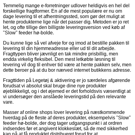
Temmelig mange e-forretninger udlover heldigvis en hel del
forskellige fragtformer. En af de mest populære er nu om
dage levering til et afhentningssted, som gør det muligt at
hente produkterne lige når det passer dig. Metoden er jo ret
let, og ofte tillige den billigste leveringsversion ved køb af
"Slow" feeder hø-bolde.
Du kunne lige så vel afveje for og imod at bestille pakken til
levering til din hjemmeadresse eller ud til dit arbejde.
Fragttypen bliver jævnligt en tak mindre prisbillig, men
endda virkelig fleksibel. Den mest letkøbte løsning til
levering vil dog til enhver tid være at hente pakken selv, men
dette beroer på at du bor nærved internet butikkens adresse.
Fragttiden på Legetøj & aktivering er jo særdeles afgørende
forudsat vi absolut skal bruge dine nye produkter
øjeblikkeligt, og i det øjemed er det forholdsvis væsentligt at
vi undersøger den anslåede leveringstid på den relevante
vare.
Masser af online shops lover levering på næstkommende
hverdag på de fleste af deres produkter, eksempelvis "Slow"
feeder hø-bolde, der dog tager udgangspunkt i at ordren
indsendes før et angivent klokkeslæt, så de med sikkerhed
kan nå at få produktet distribueret forud for at