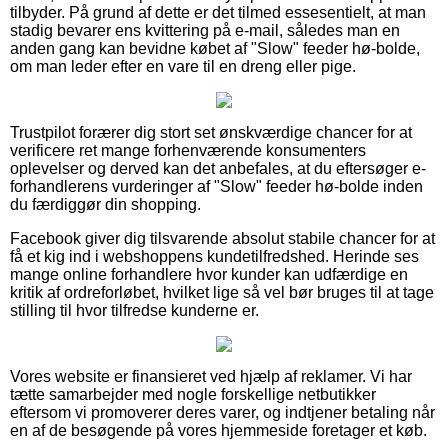
tilbyder. På grund af dette er det tilmed essesentielt, at man
stadig bevarer ens kvittering på e-mail, således man en
anden gang kan bevidne købet af "Slow" feeder hø-bolde,
om man leder efter en vare til en dreng eller pige.
Trustpilot forærer dig stort set ønskværdige chancer for at
verificere ret mange forhenværende konsumenters
oplevelser og derved kan det anbefales, at du eftersøger e-
forhandlerens vurderinger af "Slow" feeder hø-bolde inden
du færdiggør din shopping.
Facebook giver dig tilsvarende absolut stabile chancer for at
få et kig ind i webshoppens kundetilfredshed. Herinde ses
mange online forhandlere hvor kunder kan udfærdige en
kritik af ordreforløbet, hvilket lige så vel bør bruges til at tage
stilling til hvor tilfredse kunderne er.
Vores website er finansieret ved hjælp af reklamer. Vi har
tætte samarbejder med nogle forskellige netbutikker
eftersom vi promoverer deres varer, og indtjener betaling når
en af de besøgende på vores hjemmeside foretager et køb.