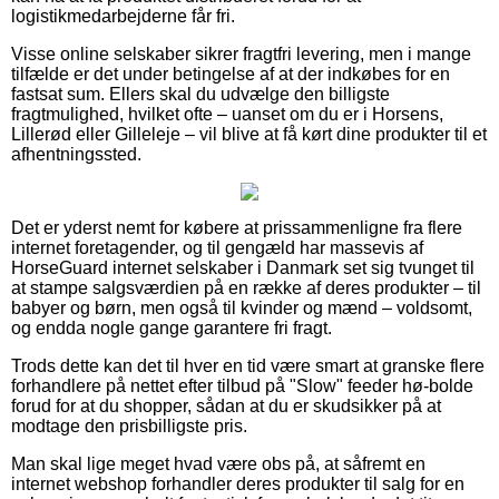
logistikmedarbejderne får fri.
Visse online selskaber sikrer fragtfri levering, men i mange
tilfælde er det under betingelse af at der indkøbes for en
fastsat sum. Ellers skal du udvælge den billigste
fragtmulighed, hvilket ofte – uanset om du er i Horsens,
Lillerød eller Gilleleje – vil blive at få kørt dine produkter til et
afhentningssted.
Det er yderst nemt for købere at prissammenligne fra flere
internet foretagender, og til gengæld har massevis af
HorseGuard internet selskaber i Danmark set sig tvunget til
at stampe salgsværdien på en række af deres produkter – til
babyer og børn, men også til kvinder og mænd – voldsomt,
og endda nogle gange garantere fri fragt.
Trods dette kan det til hver en tid være smart at granske flere
forhandlere på nettet efter tilbud på "Slow" feeder hø-bolde
forud for at du shopper, sådan at du er skudsikker på at
modtage den prisbilligste pris.
Man skal lige meget hvad være obs på, at såfremt en
internet webshop forhandler deres produkter til salg for en