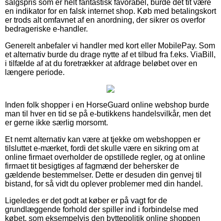
salgspris som er helt fantastisk favorabel, burde det tit være
en indikator for en falsk internet shop. Køb med betalingskort
er trods alt omfavnet af en anordning, der sikrer os overfor
bedrageriske e-handler.
Generelt anbefaler vi handler med kort eller MobilePay. Som
et alternativ burde du drage nytte af et tilbud fra f.eks. ViaBill,
i tilfælde af at du foretrækker at afdrage beløbet over en
længere periode.
Inden folk shopper i en HorseGuard online webshop burde
man til hver en tid se på e-butikkens handelsvilkår, men det
er gerne ikke særlig morsomt.
Et nemt alternativ kan være at tjekke om webshoppen er
tilsluttet e-mærket, fordi det skulle være en sikring om at
online firmaet overholder de opstillede regler, og at online
firmaet tit besigtiges af fagmænd der behersker de
gældende bestemmelser. Dette er desuden din genvej til
bistand, for så vidt du oplever problemer med din handel.
Ligeledes er det godt at køber er på vagt for de
grundlæggende forhold der spiller ind i forbindelse med
købet, som eksempelvis den byttepolitik online shoppen