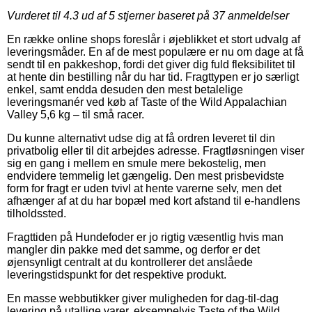
Vurderet til
4.3
ud af 5 stjerner baseret på
37
anmeldelser
En række online shops foreslår i øjeblikket et stort udvalg af
leveringsmåder. En af de mest populære er nu om dage at få
sendt til en pakkeshop, fordi det giver dig fuld fleksibilitet til
at hente din bestilling når du har tid. Fragttypen er jo særligt
enkel, samt endda desuden den mest betalelige
leveringsmanér ved køb af Taste of the Wild Appalachian
Valley 5,6 kg – til små racer.
Du kunne alternativt udse dig at få ordren leveret til din
privatbolig eller til dit arbejdes adresse. Fragtløsningen viser
sig en gang i mellem en smule mere bekostelig, men
endvidere temmelig let gængelig. Den mest prisbevidste
form for fragt er uden tvivl at hente varerne selv, men det
afhænger af at du har bopæl med kort afstand til e-handlens
tilholdssted.
Fragttiden på Hundefoder er jo rigtig væsentlig hvis man
mangler din pakke med det samme, og derfor er det
øjensynligt centralt at du kontrollerer det anslåede
leveringstidspunkt for det respektive produkt.
En masse webbutikker giver muligheden for dag-til-dag
levering på utallige varer, eksempelvis Taste of the Wild