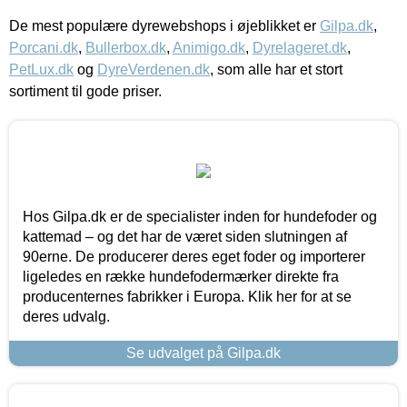
De mest populære dyrewebshops i øjeblikket er
Gilpa.dk
,
Porcani.dk
,
Bullerbox.dk
,
Animigo.dk
,
Dyrelageret.dk
,
PetLux.dk
og
DyreVerdenen.dk
, som alle har et stort
sortiment til gode priser.
Hos Gilpa.dk er de specialister inden for hundefoder og
kattemad – og det har de været siden slutningen af
90erne. De producerer deres eget foder og importerer
ligeledes en række hundefodermærker direkte fra
producenternes fabrikker i Europa. Klik her for at se
deres udvalg.
Se udvalget på Gilpa.dk