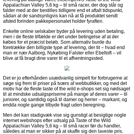
Appalachian Valley 5,6 kg – til små racer, der dog står og
falder med at der bestilles tidligere end et aftalt tidspunkt,
sådan at de sandsynligvis kan nå at få produktet sendt
afsted forinden pakkepersonalet holder fyraften.
Enkelte online selskaber byder på levering uden betaling,
men i de fleste tilfælde er det under betingelse af at der
købes for et præcist beløb. Som alternativ burde du
foretrække den billigste type af levering, der tit – hvad end
man er nær Aalborg, Nykøbing Falster eller Ebeltoft – vil
blive at få bragt dine varer til et afhentningssted.
Det er jo efterhånden usædvanlig simpelt for forbrugerne at
søge sig frem til priser på tværs af webbutikker, og med det
motiv har de fleste taste of the wild e-shops set sig nødsaget
til at mindske udsalgspriserne på mange af deres varer – til
juniorer, og samtidig også til damer og herrer – markant, og
endda nogle gange tilbyde fragt uden beregning.
Men det kan stadigvæk vise sig gunstigt at besigtige nogle
internet webshops efter udsalg på Taste of the Wild
Appalachian Valley 5,6 kg – til små racer før du handler,
således at man er sikker på at skaffe sig den laveste pris.