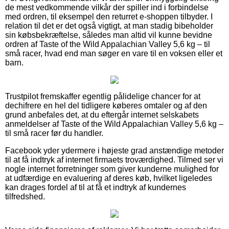
de mest vedkommende vilkår der spiller ind i forbindelse
med ordren, til eksempel den returret e-shoppen tilbyder. I
relation til det er det også vigtigt, at man stadig bibeholder
sin købsbekræftelse, således man altid vil kunne bevidne
ordren af Taste of the Wild Appalachian Valley 5,6 kg – til
små racer, hvad end man søger en vare til en voksen eller et
barn.
Trustpilot fremskaffer egentlig pålidelige chancer for at
dechifrere en hel del tidligere køberes omtaler og af den
grund anbefales det, at du eftergår internet selskabets
anmeldelser af Taste of the Wild Appalachian Valley 5,6 kg –
til små racer før du handler.
Facebook yder ydermere i højeste grad anstændige metoder
til at få indtryk af internet firmaets troværdighed. Tilmed ser vi
nogle internet forretninger som giver kunderne mulighed for
at udfærdige en evaluering af deres køb, hvilket ligeledes
kan drages fordel af til at få et indtryk af kundernes
tilfredshed.