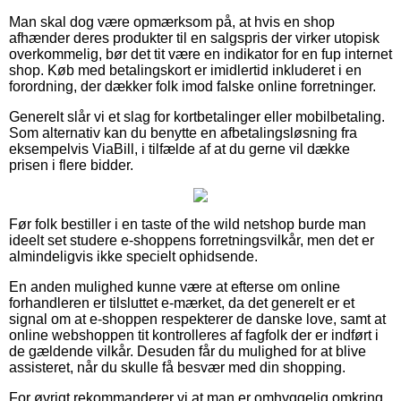
Man skal dog være opmærksom på, at hvis en shop
afhænder deres produkter til en salgspris der virker utopisk
overkommelig, bør det tit være en indikator for en fup internet
shop. Køb med betalingskort er imidlertid inkluderet i en
forordning, der dækker folk imod falske online forretninger.
Generelt slår vi et slag for kortbetalinger eller mobilbetaling.
Som alternativ kan du benytte en afbetalingsløsning fra
eksempelvis ViaBill, i tilfælde af at du gerne vil dække
prisen i flere bidder.
Før folk bestiller i en taste of the wild netshop burde man
ideelt set studere e-shoppens forretningsvilkår, men det er
almindeligvis ikke specielt ophidsende.
En anden mulighed kunne være at efterse om online
forhandleren er tilsluttet e-mærket, da det generelt er et
signal om at e-shoppen respekterer de danske love, samt at
online webshoppen tit kontrolleres af fagfolk der er indført i
de gældende vilkår. Desuden får du mulighed for at blive
assisteret, når du skulle få besvær med din shopping.
For øvrigt rekommanderer vi at man er omhyggelig omkring