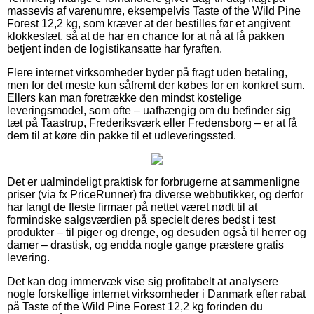
massevis af varenumre, eksempelvis Taste of the Wild Pine
Forest 12,2 kg, som kræver at der bestilles før et angivent
klokkeslæt, så at de har en chance for at nå at få pakken
betjent inden de logistikansatte har fyraften.
Flere internet virksomheder byder på fragt uden betaling,
men for det meste kun såfremt der købes for en konkret sum.
Ellers kan man foretrække den mindst kostelige
leveringsmodel, som ofte – uafhængig om du befinder sig
tæt på Taastrup, Frederiksværk eller Fredensborg – er at få
dem til at køre din pakke til et udleveringssted.
Det er ualmindeligt praktisk for forbrugerne at sammenligne
priser (via fx PriceRunner) fra diverse webbutikker, og derfor
har langt de fleste firmaer på nettet været nødt til at
formindske salgsværdien på specielt deres bedst i test
produkter – til piger og drenge, og desuden også til herrer og
damer – drastisk, og endda nogle gange præstere gratis
levering.
Det kan dog immervæk vise sig profitabelt at analysere
nogle forskellige internet virksomheder i Danmark efter rabat
på Taste of the Wild Pine Forest 12,2 kg forinden du