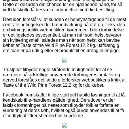
Dette er desuden din chance for en hjælpende hånd, for så
vidt du skulle få besvær i forbindelse med din bestilling.
Desuden foreslår vi at kunden er hensynstagende til de mest
centrale betingelser der har indvirkning på ordren, f.eks. den
ombytningspolitik webbutikken kører med. I den forbindelse
er det ligeledes essesentielt, at man når som helst bevarer
sin kvitteringsmail, således man når som helst kan bevise
købet af Taste of the Wild Pine Forest 12,2 kg, uafhængig
om man er på udkig efter et produkt til en dreng eller pige.
Trustpilot tilbyder nogle strålende muligheder for at se
nærmere på adskillige nuværende forbrugeres omtaler og
derved foreslåes det, at du efterforsker webbutikkens kritik af
Taste of the Wild Pine Forest 12,2 kg før du køber.
Facebook fremskaffer tillige stort set habile løsninger til at få
kendskab til e-handlens pålidelighed. Derudover er der
faktisk forretninger på nettet som tilbyder folk at forfatte en
vurdering af deres køb, hvilket også burde anvendes til at få
et indtryk af tilfredsheden hos kunderne.