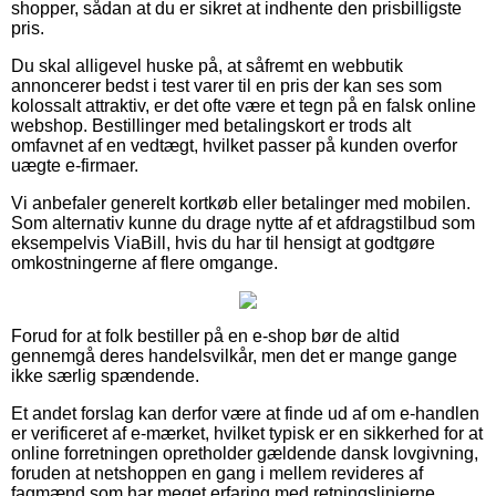
shopper, sådan at du er sikret at indhente den prisbilligste
pris.
Du skal alligevel huske på, at såfremt en webbutik
annoncerer bedst i test varer til en pris der kan ses som
kolossalt attraktiv, er det ofte være et tegn på en falsk online
webshop. Bestillinger med betalingskort er trods alt
omfavnet af en vedtægt, hvilket passer på kunden overfor
uægte e-firmaer.
Vi anbefaler generelt kortkøb eller betalinger med mobilen.
Som alternativ kunne du drage nytte af et afdragstilbud som
eksempelvis ViaBill, hvis du har til hensigt at godtgøre
omkostningerne af flere omgange.
Forud for at folk bestiller på en e-shop bør de altid
gennemgå deres handelsvilkår, men det er mange gange
ikke særlig spændende.
Et andet forslag kan derfor være at finde ud af om e-handlen
er verificeret af e-mærket, hvilket typisk er en sikkerhed for at
online forretningen opretholder gældende dansk lovgivning,
foruden at netshoppen en gang i mellem revideres af
fagmænd som har meget erfaring med retningslinjerne.