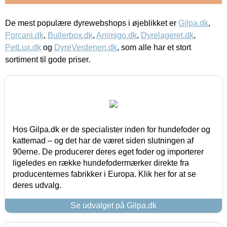
De mest populære dyrewebshops i øjeblikket er
Gilpa.dk
,
Porcani.dk
,
Bullerbox.dk
,
Animigo.dk
,
Dyrelageret.dk
,
PetLux.dk
og
DyreVerdenen.dk
, som alle har et stort
sortiment til gode priser.
Hos Gilpa.dk er de specialister inden for hundefoder og
kattemad – og det har de været siden slutningen af
90erne. De producerer deres eget foder og importerer
ligeledes en række hundefodermærker direkte fra
producenternes fabrikker i Europa. Klik her for at se
deres udvalg.
Se udvalget på Gilpa.dk