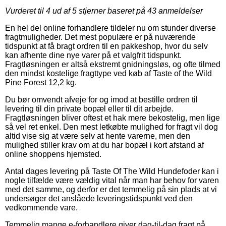
Vurderet til
4
ud af 5 stjerner baseret på
43
anmeldelser
En hel del online forhandlere tildeler nu om stunder diverse
fragtmuligheder. Det mest populære er på nuværende
tidspunkt at få bragt ordren til en pakkeshop, hvor du selv
kan afhente dine nye varer på et valgfrit tidspunkt.
Fragtløsningen er altså ekstremt gnidningsløs, og ofte tilmed
den mindst kostelige fragttype ved køb af Taste of the Wild
Pine Forest 12,2 kg.
Du bør omvendt afveje for og imod at bestille ordren til
levering til din private bopæl eller til dit arbejde.
Fragtløsningen bliver oftest et hak mere bekostelig, men lige
så vel ret enkel. Den mest letkøbte mulighed for fragt vil dog
altid vise sig at være selv at hente varerne, men den
mulighed stiller krav om at du har bopæl i kort afstand af
online shoppens hjemsted.
Antal dages levering på Taste Of The Wild Hundefoder kan i
nogle tilfælde være vældig vital når man har behov for varen
med det samme, og derfor er det temmelig på sin plads at vi
undersøger det anslåede leveringstidspunkt ved den
vedkommende vare.
Temmelig mange e-forhandlere giver dag-til-dag fragt på