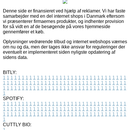
Denne side er finansieret ved hjælp af reklamer. Vi har faste
samarbejder med en del internet shops i Danmark eftersom
vi præsenterer firmaernes produkter, og indhenter provision
for så vidt en af de besøgende på vores hjemmeside
gennemfører et køb.
Oplysninger vedrørende tilbud og internet webshops værnes
om nu og da, men der tages ikke ansvar for reguleringer der
eventuelt er implementeret siden nyligste opdatering af
sidens data.
BITLY:
1
1
1
1
1
1
1
1
1
1
1
1
1
1
1
1
1
1
1
1
1
1
1
1
1
1
1
1
1
1
1
1
1
1
1
1
1
1
1
1
1
1
1
1
1
1
1
1
1
1
1
1
1
1
1
1
1
1
1
1
1
1
1
1
1
1
1
1
1
1
1
1
1
1
1
1
1
1
1
1
1
1
1
1
1
1
1
1
1
1
1
1
1
1
1
1
1
1
1
1
SPOTIFY:
1
1
1
1
1
1
1
1
1
1
1
1
1
1
1
1
1
1
1
1
1
1
1
1
1
1
1
1
1
1
1
1
1
1
1
1
1
1
1
1
1
1
1
1
1
1
1
1
1
1
1
1
1
1
1
1
1
1
1
1
1
1
1
1
1
1
1
1
1
1
1
1
1
1
1
1
1
1
1
1
1
1
1
1
1
1
1
1
1
1
1
1
1
1
1
1
1
1
1
1
CUTTLY BIO:
1