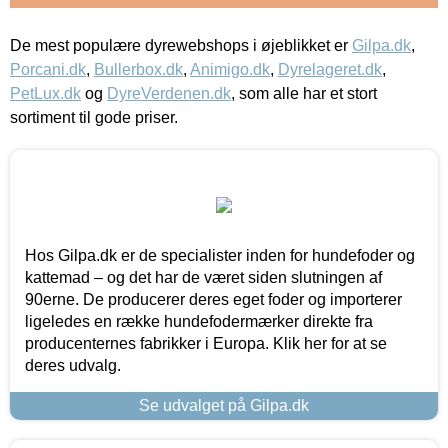
De mest populære dyrewebshops i øjeblikket er
Gilpa.dk
,
Porcani.dk
,
Bullerbox.dk
,
Animigo.dk
,
Dyrelageret.dk
,
PetLux.dk
og
DyreVerdenen.dk
, som alle har et stort
sortiment til gode priser.
Hos Gilpa.dk er de specialister inden for hundefoder og
kattemad – og det har de været siden slutningen af
90erne. De producerer deres eget foder og importerer
ligeledes en række hundefodermærker direkte fra
producenternes fabrikker i Europa. Klik her for at se
deres udvalg.
Se udvalget på Gilpa.dk