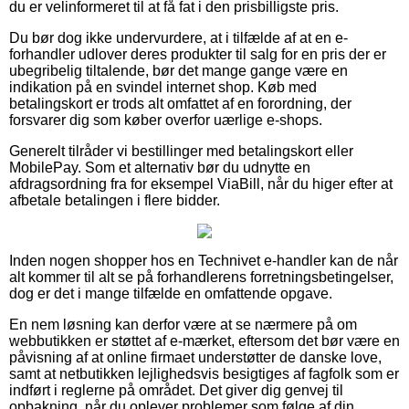
du er velinformeret til at få fat i den prisbilligste pris.
Du bør dog ikke undervurdere, at i tilfælde af at en e-
forhandler udlover deres produkter til salg for en pris der er
ubegribelig tiltalende, bør det mange gange være en
indikation på en svindel internet shop. Køb med
betalingskort er trods alt omfattet af en forordning, der
forsvarer dig som køber overfor uærlige e-shops.
Generelt tilråder vi bestillinger med betalingskort eller
MobilePay. Som et alternativ bør du udnytte en
afdragsordning fra for eksempel ViaBill, når du higer efter at
afbetale betalingen i flere bidder.
Inden nogen shopper hos en Technivet e-handler kan de når
alt kommer til alt se på forhandlerens forretningsbetingelser,
dog er det i mange tilfælde en omfattende opgave.
En nem løsning kan derfor være at se nærmere på om
webbutikken er støttet af e-mærket, eftersom det bør være en
påvisning af at online firmaet understøtter de danske love,
samt at netbutikken lejlighedsvis besigtiges af fagfolk som er
indført i reglerne på området. Det giver dig genvej til
opbakning, når du oplever problemer som følge af din