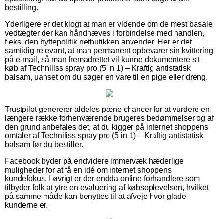
bestilling.
Yderligere er det klogt at man er vidende om de mest basale
vedtægter der kan håndhæves i forbindelse med handlen,
f.eks. den byttepolitik netbutikken anvender. Her er det
samtidig relevant, at man permanent opbevarer sin kvittering
på e-mail, så man fremadrettet vil kunne dokumentere sit
køb af Techniliss spray pro (5 in 1) – Kraftig antistatisk
balsam, uanset om du søger en vare til en pige eller dreng.
Trustpilot genererer aldeles pæne chancer for at vurdere en
længere række forhenværende brugeres bedømmelser og af
den grund anbefales det, at du kigger på internet shoppens
omtaler af Techniliss spray pro (5 in 1) – Kraftig antistatisk
balsam før du bestiller.
Facebook byder på endvidere immervæk hæderlige
muligheder for at få en idé om internet shoppens
kundefokus. I øvrigt er der endda online forhandlere som
tilbyder folk at ytre en evaluering af købsoplevelsen, hvilket
på samme måde kan benyttes til at afveje hvor glade
kunderne er.