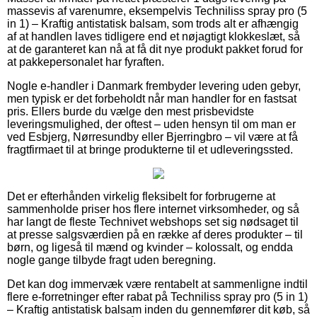
massevis af varenumre, eksempelvis Techniliss spray pro (5
in 1) – Kraftig antistatisk balsam, som trods alt er afhængig
af at handlen laves tidligere end et nøjagtigt klokkeslæt, så
at de garanteret kan nå at få dit nye produkt pakket forud for
at pakkepersonalet har fyraften.
Nogle e-handler i Danmark frembyder levering uden gebyr,
men typisk er det forbeholdt når man handler for en fastsat
pris. Ellers burde du vælge den mest prisbevidste
leveringsmulighed, der oftest – uden hensyn til om man er
ved Esbjerg, Nørresundby eller Bjerringbro – vil være at få
fragtfirmaet til at bringe produkterne til et udleveringssted.
Det er efterhånden virkelig fleksibelt for forbrugerne at
sammenholde priser hos flere internet virksomheder, og så
har langt de fleste Technivet webshops set sig nødsaget til
at presse salgsværdien på en række af deres produkter – til
børn, og ligeså til mænd og kvinder – kolossalt, og endda
nogle gange tilbyde fragt uden beregning.
Det kan dog immervæk være rentabelt at sammenligne indtil
flere e-forretninger efter rabat på Techniliss spray pro (5 in 1)
– Kraftig antistatisk balsam inden du gennemfører dit køb, så