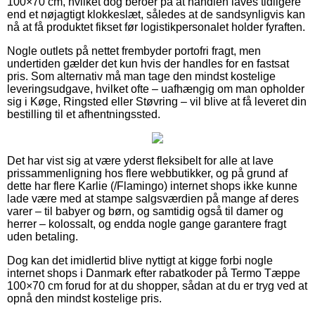
100×70 cm, hvilket dog beroer på at handlen laves tidligere
end et nøjagtigt klokkeslæt, således at de sandsynligvis kan
nå at få produktet fikset før logistikpersonalet holder fyraften.
Nogle outlets på nettet frembyder portofri fragt, men
undertiden gælder det kun hvis der handles for en fastsat
pris. Som alternativ må man tage den mindst kostelige
leveringsudgave, hvilket ofte – uafhængig om man opholder
sig i Køge, Ringsted eller Støvring – vil blive at få leveret din
bestilling til et afhentningssted.
Det har vist sig at være yderst fleksibelt for alle at lave
prissammenligning hos flere webbutikker, og på grund af
dette har flere Karlie (/Flamingo) internet shops ikke kunne
lade være med at stampe salgsværdien på mange af deres
varer – til babyer og børn, og samtidig også til damer og
herrer – kolossalt, og endda nogle gange garantere fragt
uden betaling.
Dog kan det imidlertid blive nyttigt at kigge forbi nogle
internet shops i Danmark efter rabatkoder på Termo Tæppe
100×70 cm forud for at du shopper, sådan at du er tryg ved at
opnå den mindst kostelige pris.