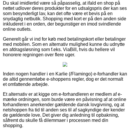
Du skal imidlertid være så påpasselig, at ifald en shop på
nettet udlover deres produkter for en udsalgspris der kan ses
som besynderligt lav, kan det ofte være et bevis på en
snydagtig netbutik. Shopping med kort er på den anden side
inkluderet i en orden, der begunstiger en imod svindlende
online outlets.
Generelt går vi ind for køb med betalingskort eller betalinger
med mobilen. Som en alternativ mulighed kunne du udnytte
en afdragsløsning som f.eks. ViaBill, hvis du hellere vil
honorere regningen over flere uger.
Inden nogen handler i en Karlie (/Flamingo) e-forhandler kan
de altid gennemløbe e-shoppens regler, dog er det normalt
et omfattende arbejde.
Et alternativ er at kigge om e-forhandleren er medlem af e-
mærke ordningen, som burde være en påvisning af at online
forhandleren anerkender gældende dansk lovgivning, og at
netshoppen fra tid til anden ses til af sagkyndige der kender
de gældende love. Det giver dig anledning til opbakning,
såfremt du skulle få dilemmaer i processen med din
shopping.