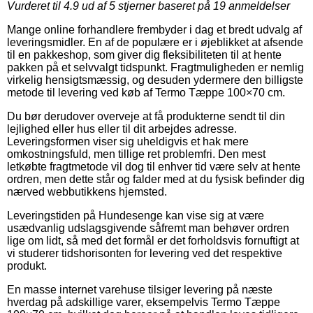
Vurderet til
4.9
ud af 5 stjerner baseret på
19
anmeldelser
Mange online forhandlere frembyder i dag et bredt udvalg af
leveringsmidler. En af de populære er i øjeblikket at afsende
til en pakkeshop, som giver dig fleksibiliteten til at hente
pakken på et selvvalgt tidspunkt. Fragtmuligheden er nemlig
virkelig hensigtsmæssig, og desuden ydermere den billigste
metode til levering ved køb af Termo Tæppe 100×70 cm.
Du bør derudover overveje at få produkterne sendt til din
lejlighed eller hus eller til dit arbejdes adresse.
Leveringsformen viser sig uheldigvis et hak mere
omkostningsfuld, men tillige ret problemfri. Den mest
letkøbte fragtmetode vil dog til enhver tid være selv at hente
ordren, men dette står og falder med at du fysisk befinder dig
nærved webbutikkens hjemsted.
Leveringstiden på Hundesenge kan vise sig at være
usædvanlig udslagsgivende såfremt man behøver ordren
lige om lidt, så med det formål er det forholdsvis fornuftigt at
vi studerer tidshorisonten for levering ved det respektive
produkt.
En masse internet varehuse tilsiger levering på næste
hverdag på adskillige varer, eksempelvis Termo Tæppe