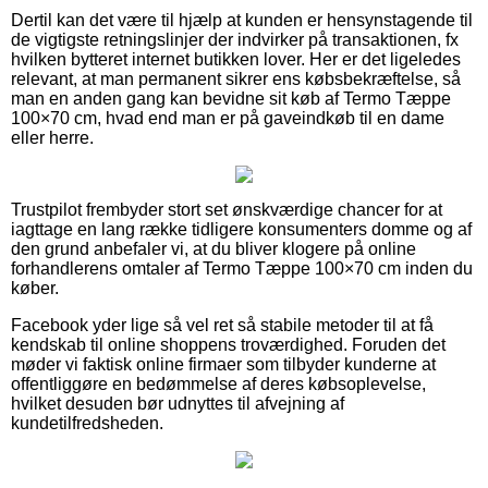
Dertil kan det være til hjælp at kunden er hensynstagende til
de vigtigste retningslinjer der indvirker på transaktionen, fx
hvilken bytteret internet butikken lover. Her er det ligeledes
relevant, at man permanent sikrer ens købsbekræftelse, så
man en anden gang kan bevidne sit køb af Termo Tæppe
100×70 cm, hvad end man er på gaveindkøb til en dame
eller herre.
Trustpilot frembyder stort set ønskværdige chancer for at
iagttage en lang række tidligere konsumenters domme og af
den grund anbefaler vi, at du bliver klogere på online
forhandlerens omtaler af Termo Tæppe 100×70 cm inden du
køber.
Facebook yder lige så vel ret så stabile metoder til at få
kendskab til online shoppens troværdighed. Foruden det
møder vi faktisk online firmaer som tilbyder kunderne at
offentliggøre en bedømmelse af deres købsoplevelse,
hvilket desuden bør udnyttes til afvejning af
kundetilfredsheden.