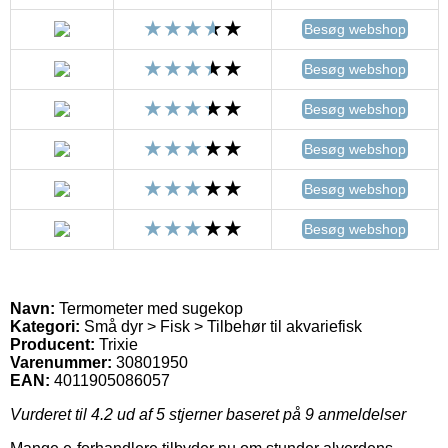
Besøg webshop
Besøg webshop
Besøg webshop
Besøg webshop
Besøg webshop
Besøg webshop
Navn:
Termometer med sugekop
Kategori:
Små dyr > Fisk > Tilbehør til akvariefisk
Producent:
Trixie
Varenummer:
30801950
EAN:
4011905086057
Vurderet til
4.2
ud af 5 stjerner baseret på
9
anmeldelser