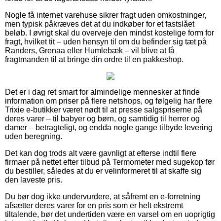
Nogle få internet varehuse sikrer fragt uden omkostninger,
men typisk påkræves det at du indkøber for et fastslået
beløb. I øvrigt skal du overveje den mindst kostelige form for
fragt, hvilket tit – uden hensyn til om du befinder sig tæt på
Randers, Grenaa eller Humlebæk – vil blive at få
fragtmanden til at bringe din ordre til en pakkeshop.
Det er i dag ret smart for almindelige mennesker at finde
information om priser på flere netshops, og følgelig har flere
Trixie e-butikker været nødt til at presse salgspriserne på
deres varer – til babyer og børn, og samtidig til herrer og
damer – betragteligt, og endda nogle gange tilbyde levering
uden beregning.
Det kan dog trods alt være gavnligt at efterse indtil flere
firmaer på nettet efter tilbud på Termometer med sugekop før
du bestiller, således at du er velinformeret til at skaffe sig
den laveste pris.
Du bør dog ikke undervurdere, at såfremt en e-forretning
afsætter deres varer for en pris som er helt ekstremt
tiltalende, bør det undertiden være en varsel om en uoprigtig