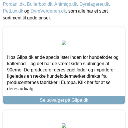
Porcani.dk
,
Bullerbox.dk
,
Animigo.dk
,
Dyrelageret.dk
,
PetLux.dk
og
DyreVerdenen.dk
, som alle har et stort
sortiment til gode priser.
Hos Gilpa.dk er de specialister inden for hundefoder og
kattemad – og det har de været siden slutningen af
90erne. De producerer deres eget foder og importerer
ligeledes en række hundefodermærker direkte fra
producenternes fabrikker i Europa. Klik her for at se
deres udvalg.
Se udvalget på Gilpa.dk