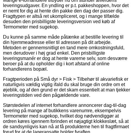
Mange e-forhandlere tilbyder nu om stunder alverdens
leveringsudgaver. En yndling er p.t. pakkeshoppen, hvor det
er nemt for dig at hente din pakke den dag der passer dig.
Fragttypen er altså ret ukompliceret, og i mange tilfælde
desuden den prisbilligste leveringsversion ved køb af
Termometer med sugekop.
Du kunne på samme måde påtænke at bestille levering til
din hjemmeadresse eller til adressen på dit arbejde.
Metoden er gennemsnitligt en tand mere omkostningsfuld,
men derudover i høj grad enkel. Den prisbilligste
leveringsmanér er dog at hente varerne selv, som desværre
beroer på at du opholder dig i kort afstand af online
forhandlerens bopæl.
Fragtperioden på Små dyr > Fisk > Tilbehør til akvariefisk er
naturligvis vældig vigtig ifald du skal bruge din ordre om et
øjeblik, og af den grund er det skam essentielt at man tjekker
leveringstiden ved den pågældende vare.
Størstedelen af internet forhandlere annoncerer dag-til-dag
levering på mange af butikkens varenumre, eksempelvis
Termometer med sugekop, hvilket dog nødvendiggør at
ordren køres igennem forinden et nøjagtigt klokkeslæt, så at
de sandsynligvis kan nå at få produkterne hen til fragtfirmaet
forud for at de lageransatte holder fyraften.