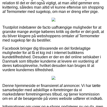
relation til det er det også vigtigt, at man altid gemmer ens
kvittering, således man altid vil kunne eftervise sin shopping
af Termometer med sugekop, om man er dreng eller pige.
Trustpilot indebærer de facto uafhængige muligheder for at
granske mange øvrige køberes kritik og derfor er det godt, at
du bliver klogere på webshoppens omtaler af Termometer
med sugekop før du bestiller.
Facebook bringer dig tilsvarende en del fordelagtige
muligheder for at få et kig ind i internet butikkens
kundetilfredshed. Desuden er der en del online selskaber i
Danmark som tilbyder kunderne at levere en vurdering af
deres købsoplevelse, hvilket desuden kan bruges til at
vurdere kundernes tilfredshed.
Denne hjemmeside er finansieret af annoncer. Vi har tætte
samarbejder med adskillige e-forretninger da vi
markedsfører forretningernes tilbud, og tjener kommission
om en af de besøgende på vores website udfører et indkøb.
Informationer om varer og e-shops opdateres nu og da, men