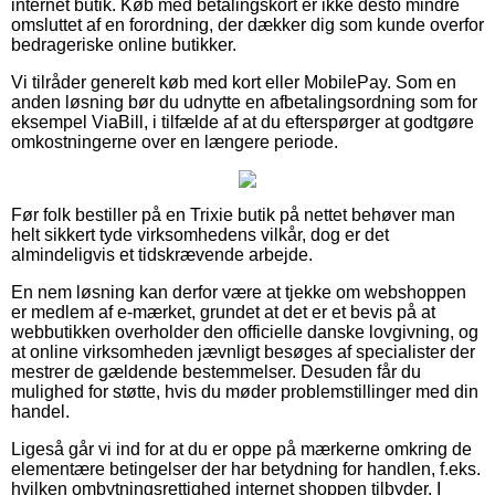
internet butik. Køb med betalingskort er ikke desto mindre
omsluttet af en forordning, der dækker dig som kunde overfor
bedrageriske online butikker.
Vi tilråder generelt køb med kort eller MobilePay. Som en
anden løsning bør du udnytte en afbetalingsordning som for
eksempel ViaBill, i tilfælde af at du efterspørger at godtgøre
omkostningerne over en længere periode.
Før folk bestiller på en Trixie butik på nettet behøver man
helt sikkert tyde virksomhedens vilkår, dog er det
almindeligvis et tidskrævende arbejde.
En nem løsning kan derfor være at tjekke om webshoppen
er medlem af e-mærket, grundet at det er et bevis på at
webbutikken overholder den officielle danske lovgivning, og
at online virksomheden jævnligt besøges af specialister der
mestrer de gældende bestemmelser. Desuden får du
mulighed for støtte, hvis du møder problemstillinger med din
handel.
Ligeså går vi ind for at du er oppe på mærkerne omkring de
elementære betingelser der har betydning for handlen, f.eks.
hvilken ombytningsrettighed internet shoppen tilbyder. I