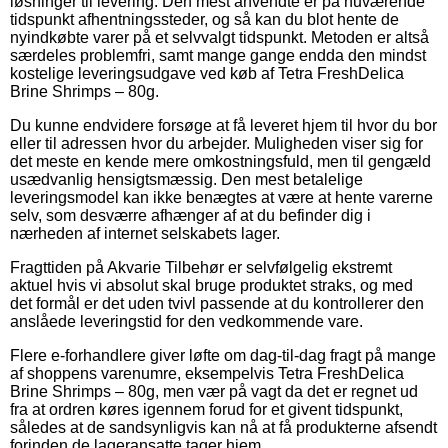
løsninger til levering. Den mest anvendte er på nuværende
tidspunkt afhentningssteder, og så kan du blot hente de
nyindkøbte varer på et selvvalgt tidspunkt. Metoden er altså
særdeles problemfri, samt mange gange endda den mindst
kostelige leveringsudgave ved køb af Tetra FreshDelica
Brine Shrimps – 80g.
Du kunne endvidere forsøge at få leveret hjem til hvor du bor
eller til adressen hvor du arbejder. Muligheden viser sig for
det meste en kende mere omkostningsfuld, men til gengæld
usædvanlig hensigtsmæssig. Den mest betalelige
leveringsmodel kan ikke benægtes at være at hente varerne
selv, som desværre afhænger af at du befinder dig i
nærheden af internet selskabets lager.
Fragttiden på Akvarie Tilbehør er selvfølgelig ekstremt
aktuel hvis vi absolut skal bruge produktet straks, og med
det formål er det uden tvivl passende at du kontrollerer den
anslåede leveringstid for den vedkommende vare.
Flere e-forhandlere giver løfte om dag-til-dag fragt på mange
af shoppens varenumre, eksempelvis Tetra FreshDelica
Brine Shrimps – 80g, men vær på vagt da det er regnet ud
fra at ordren køres igennem forud for et givent tidspunkt,
således at de sandsynligvis kan nå at få produkterne afsendt
forinden de lageransatte tager hjem.