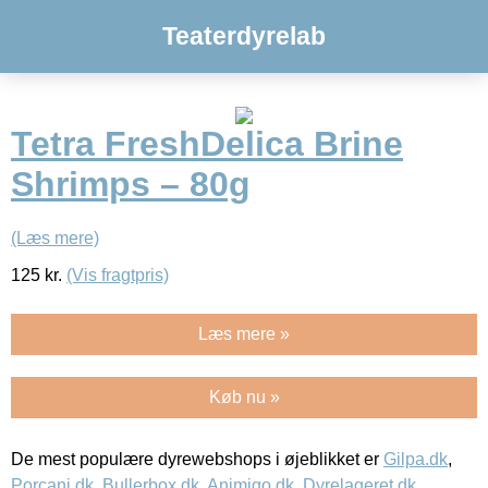
Teaterdyrelab
Tetra FreshDelica Brine
Shrimps – 80g
(Læs mere)
125
kr.
(Vis fragtpris)
Læs mere »
Køb nu »
De mest populære dyrewebshops i øjeblikket er
Gilpa.dk
,
Porcani.dk
,
Bullerbox.dk
,
Animigo.dk
,
Dyrelageret.dk
,