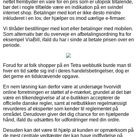
nettet frembyder en vare for en pris som er utopisk tiltalende,
bør det i nogle tilfælde være en indikation på en svindel
internet shop. Betalinger med kort er ikke desto mindre
inkluderet i en lov, der hjælper os imod uærlige e-firmaer.
Vi tilråder bestillinger med kort eller betalinger med mobilen.
Som alternativ bør du overveje en afbetalingsordning fra for
eksempel ViaBill, ifald du har i sinde at betale prisen over en
periode.
Forud for at folk shopper på en Tetra webbutik burde man til
hver en tid sætte sig ind i deres handelsbetingelser, dog er
det gerne en tidskrævende opgave.
En nem løsning kan derfor være at undersøge hvorvidt
online forretningen er støttet af e-mærket, grundet at det bør
være en tilkendegivelse af at e-butikken accepterer de
officielle danske regler, samt at netbutikken regelmæssigt
revurderes af eksperter som kender til reglementet på
området. Derudover giver det dig chance for en hjælpende
hånd, ifald du udsættes for udfordringer med din ordre.
Desuden kan det være til hjælp at kunden er opmærksom på
de mest centrale vedtægter der kan have indflydelse på