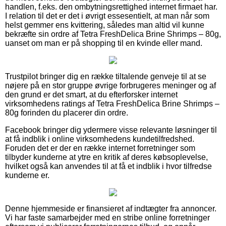
handlen, f.eks. den ombytningsrettighed internet firmaet har.
I relation til det er det i øvrigt essesentielt, at man når som
helst gemmer ens kvittering, således man altid vil kunne
bekræfte sin ordre af Tetra FreshDelica Brine Shrimps – 80g,
uanset om man er på shopping til en kvinde eller mand.
Trustpilot bringer dig en række tiltalende genveje til at se
nøjere på en stor gruppe øvrige forbrugeres meninger og af
den grund er det smart, at du efterforsker internet
virksomhedens ratings af Tetra FreshDelica Brine Shrimps –
80g forinden du placerer din ordre.
Facebook bringer dig ydermere visse relevante løsninger til
at få indblik i online virksomhedens kundetilfredshed.
Foruden det er der en række internet forretninger som
tilbyder kunderne at ytre en kritik af deres købsoplevelse,
hvilket også kan anvendes til at få et indblik i hvor tilfredse
kunderne er.
Denne hjemmeside er finansieret af indtægter fra annoncer.
Vi har faste samarbejder med en stribe online forretninger