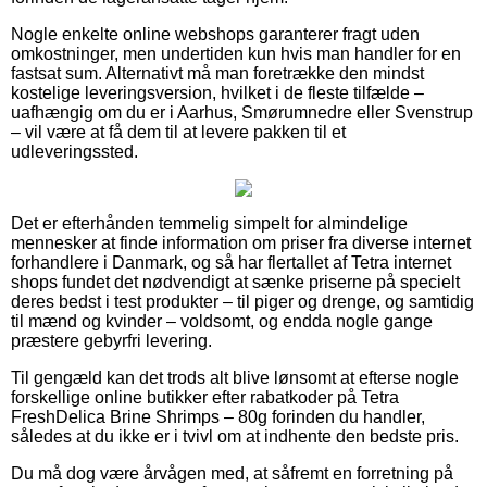
Nogle enkelte online webshops garanterer fragt uden
omkostninger, men undertiden kun hvis man handler for en
fastsat sum. Alternativt må man foretrække den mindst
kostelige leveringsversion, hvilket i de fleste tilfælde –
uafhængig om du er i Aarhus, Smørumnedre eller Svenstrup
– vil være at få dem til at levere pakken til et
udleveringssted.
Det er efterhånden temmelig simpelt for almindelige
mennesker at finde information om priser fra diverse internet
forhandlere i Danmark, og så har flertallet af Tetra internet
shops fundet det nødvendigt at sænke priserne på specielt
deres bedst i test produkter – til piger og drenge, og samtidig
til mænd og kvinder – voldsomt, og endda nogle gange
præstere gebyrfri levering.
Til gengæld kan det trods alt blive lønsomt at efterse nogle
forskellige online butikker efter rabatkoder på Tetra
FreshDelica Brine Shrimps – 80g forinden du handler,
således at du ikke er i tvivl om at indhente den bedste pris.
Du må dog være årvågen med, at såfremt en forretning på