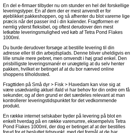
En del e-firmaer tilbyder nu om stunder en hel del forskellige
leveringstyper. En af dem der er mest anvendt er for
øjeblikket pakkeshoppen, og så afhenter du blot varerne lige
præcis når det passer ind i din kalender. Fragtformen er
nemlig yderst fleksibel, og oftest derudover den mest
letkøbte leveringsmulighed ved køb af Tetra Pond Flakes
1000ml.
Du burde derudover forsøge at bestille levering til din
adresse eller til din arbejdsplads. Denne bliver uheldigvis en
lille smule mere pebret, men omvendt i høj grad enkel. Den
prisbilligste leveringsmanér er unægtelig at du selv henter
pakken, hvilket er betinget af at du bor nærved online
shoppens tilholdssted.
Fragttiden på Små dyr > Fisk > Havedam kan vise sig at
være usædvanlig aktuel ifald vi har behov for din ordre om få
sekunder, og af den grund er det særdeles relevant at man
kontrollerer leveringstidspunktet for det vedkommende
produkt.
En række internet selskaber byder på levering på blot en
enkelt hverdag på en række varenumre, eksempelvis Tetra
Pond Flakes 1000ml, der dog er betinget af at der bestilles
forud for et besluttet tidspunkt, med det formål at de har