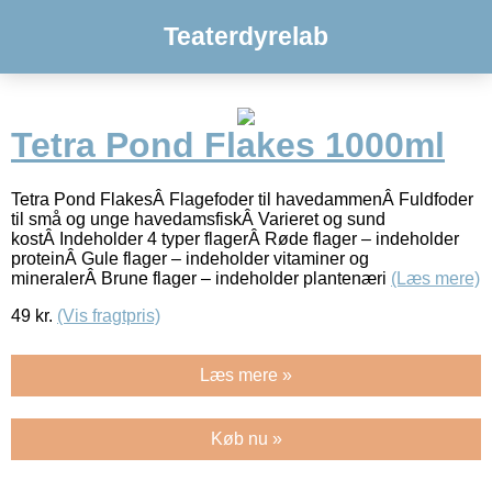
Teaterdyrelab
Tetra Pond Flakes 1000ml
Tetra Pond FlakesÂ Flagefoder til havedammenÂ Fuldfoder
til små og unge havedamsfiskÂ Varieret og sund
kostÂ Indeholder 4 typer flagerÂ Røde flager – indeholder
proteinÂ Gule flager – indeholder vitaminer og
mineralerÂ Brune flager – indeholder plantenæri
(Læs mere)
49
kr.
(Vis fragtpris)
Læs mere »
Køb nu »