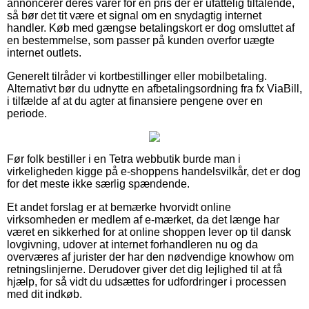
annoncerer deres varer for en pris der er ufattelig tiltalende,
så bør det tit være et signal om en snydagtig internet
handler. Køb med gængse betalingskort er dog omsluttet af
en bestemmelse, som passer på kunden overfor uægte
internet outlets.
Generelt tilråder vi kortbestillinger eller mobilbetaling.
Alternativt bør du udnytte en afbetalingsordning fra fx ViaBill,
i tilfælde af at du agter at finansiere pengene over en
periode.
Før folk bestiller i en Tetra webbutik burde man i
virkeligheden kigge på e-shoppens handelsvilkår, det er dog
for det meste ikke særlig spændende.
Et andet forslag er at bemærke hvorvidt online
virksomheden er medlem af e-mærket, da det længe har
været en sikkerhed for at online shoppen lever op til dansk
lovgivning, udover at internet forhandleren nu og da
overværes af jurister der har den nødvendige knowhow om
retningslinjerne. Derudover giver det dig lejlighed til at få
hjælp, for så vidt du udsættes for udfordringer i processen
med dit indkøb.