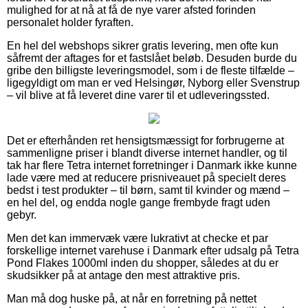
mulighed for at nå at få de nye varer afsted forinden
personalet holder fyraften.
En hel del webshops sikrer gratis levering, men ofte kun
såfremt der aftages for et fastslået beløb. Desuden burde du
gribe den billigste leveringsmodel, som i de fleste tilfælde –
ligegyldigt om man er ved Helsingør, Nyborg eller Svenstrup
– vil blive at få leveret dine varer til et udleveringssted.
Det er efterhånden ret hensigtsmæssigt for forbrugerne at
sammenligne priser i blandt diverse internet handler, og til
tak har flere Tetra internet forretninger i Danmark ikke kunne
lade være med at reducere prisniveauet på specielt deres
bedst i test produkter – til børn, samt til kvinder og mænd –
en hel del, og endda nogle gange frembyde fragt uden
gebyr.
Men det kan immervæk være lukrativt at checke et par
forskellige internet varehuse i Danmark efter udsalg på Tetra
Pond Flakes 1000ml inden du shopper, således at du er
skudsikker på at antage den mest attraktive pris.
Man må dog huske på, at når en forretning på nettet