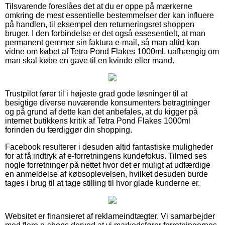
Tilsvarende foreslåes det at du er oppe på mærkerne
omkring de mest essentielle bestemmelser der kan influere
på handlen, til eksempel den returneringsret shoppen
bruger. I den forbindelse er det også essesentielt, at man
permanent gemmer sin faktura e-mail, så man altid kan
vidne om købet af Tetra Pond Flakes 1000ml, uafhængig om
man skal købe en gave til en kvinde eller mand.
Trustpilot fører til i højeste grad gode løsninger til at
besigtige diverse nuværende konsumenters betragtninger
og på grund af dette kan det anbefales, at du kigger på
internet butikkens kritik af Tetra Pond Flakes 1000ml
forinden du færdiggør din shopping.
Facebook resulterer i desuden altid fantastiske muligheder
for at få indtryk af e-forretningens kundefokus. Tilmed ses
nogle forretninger på nettet hvor det er muligt at udfærdige
en anmeldelse af købsoplevelsen, hvilket desuden burde
tages i brug til at tage stilling til hvor glade kunderne er.
Websitet er finansieret af reklameindtægter. Vi samarbejder