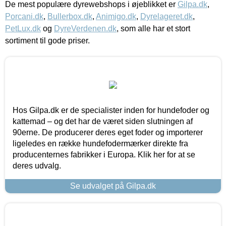
De mest populære dyrewebshops i øjeblikket er
Gilpa.dk
,
Porcani.dk
,
Bullerbox.dk
,
Animigo.dk
,
Dyrelageret.dk
,
PetLux.dk
og
DyreVerdenen.dk
, som alle har et stort
sortiment til gode priser.
Hos Gilpa.dk er de specialister inden for hundefoder og
kattemad – og det har de været siden slutningen af
90erne. De producerer deres eget foder og importerer
ligeledes en række hundefodermærker direkte fra
producenternes fabrikker i Europa. Klik her for at se
deres udvalg.
Se udvalget på Gilpa.dk