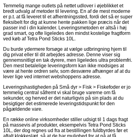
Temmelig mange outlets på nettet udlover i øjeblikket et
bredt udvalg af metoder til levering. En af de mest moderne
er p.t. at få leveret til et afhentningssted, fordi det så er super
fleksibelt for dig at kunne hente pakken lige præcis når det
passer ind i din kalender. Leveringsmetoden er altså i høj
grad smart, og ofte ligeledes den mindst kostelige fragtform
ved køb af Tetra Pond Sticks 10L.
Du burde ydermere forsøge at vælge udbringning hjem til
dig privat eller til dit arbejdes adresse. Denne viser sig
gennemsnitligt en tak dyrere, men ligeledes ultra problemfri.
Den mest betalelige leveringsform kan ikke modsiges at
være at hente ordren selv, som desværre afhænger af at du
lever lige ved internet webshoppens adresse.
Leveringshastigheden på Små dyr > Fisk > Fiskefoder er jo
temmelig central såfremt vi skal bruge varerne om få
sekunder, og herved er det naturligvis på sin plads at du
besigtiger det estimerede leveringstidspunkt for den
pågældende vare.
En række online virksomheder stiller udsigt til 1 dags fragt
på massevis af produkter, eksempelvis Tetra Pond Sticks
10L, der dog regnes ud fra at bestillingen fuldbyrdes før et
aftalt klokkeslæt, så at de har mulighed for at nå at få