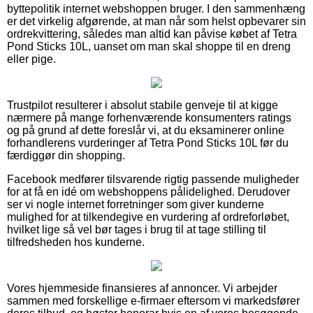
byttepolitik internet webshoppen bruger. I den sammenhæng
er det virkelig afgørende, at man når som helst opbevarer sin
ordrekvittering, således man altid kan påvise købet af Tetra
Pond Sticks 10L, uanset om man skal shoppe til en dreng
eller pige.
Trustpilot resulterer i absolut stabile genveje til at kigge
nærmere på mange forhenværende konsumenters ratings
og på grund af dette foreslår vi, at du eksaminerer online
forhandlerens vurderinger af Tetra Pond Sticks 10L før du
færdiggør din shopping.
Facebook medfører tilsvarende rigtig passende muligheder
for at få en idé om webshoppens pålidelighed. Derudover
ser vi nogle internet forretninger som giver kunderne
mulighed for at tilkendegive en vurdering af ordreforløbet,
hvilket lige så vel bør tages i brug til at tage stilling til
tilfredsheden hos kunderne.
Vores hjemmeside finansieres af annoncer. Vi arbejder
sammen med forskellige e-firmaer eftersom vi markedsfører