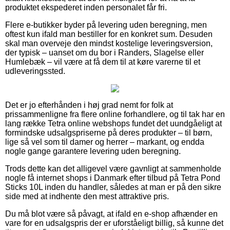
produktet ekspederet inden personalet får fri.
Flere e-butikker byder på levering uden beregning, men
oftest kun ifald man bestiller for en konkret sum. Desuden
skal man overveje den mindst kostelige leveringsversion,
der typisk – uanset om du bor i Randers, Slagelse eller
Humlebæk – vil være at få dem til at køre varerne til et
udleveringssted.
Det er jo efterhånden i høj grad nemt for folk at
prissammenligne fra flere online forhandlere, og til tak har en
lang række Tetra online webshops fundet det uundgåeligt at
formindske udsalgspriserne på deres produkter – til børn,
lige så vel som til damer og herrer – markant, og endda
nogle gange garantere levering uden beregning.
Trods dette kan det alligevel være gavnligt at sammenholde
nogle få internet shops i Danmark efter tilbud på Tetra Pond
Sticks 10L inden du handler, således at man er på den sikre
side med at indhente den mest attraktive pris.
Du må blot være så påvagt, at ifald en e-shop afhænder en
vare for en udsalgspris der er uforståeligt billig, så kunne det