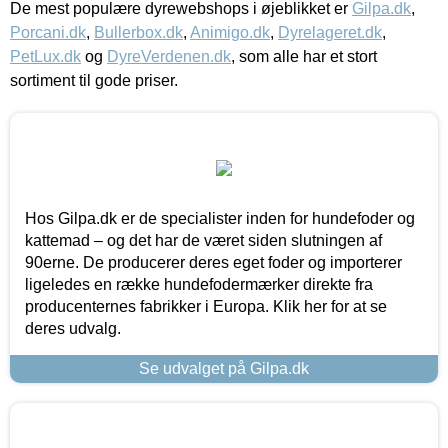
De mest populære dyrewebshops i øjeblikket er
Gilpa.dk
,
Porcani.dk
,
Bullerbox.dk
,
Animigo.dk
,
Dyrelageret.dk
,
PetLux.dk
og
DyreVerdenen.dk
, som alle har et stort
sortiment til gode priser.
Hos Gilpa.dk er de specialister inden for hundefoder og
kattemad – og det har de været siden slutningen af
90erne. De producerer deres eget foder og importerer
ligeledes en række hundefodermærker direkte fra
producenternes fabrikker i Europa. Klik her for at se
deres udvalg.
Se udvalget på Gilpa.dk