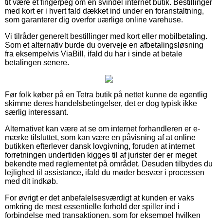
tit være et fingerpeg om en svindel internet butik. Bestillinger
med kort er i hvert fald dækket ind under en foranstaltning,
som garanterer dig overfor uærlige online varehuse.
Vi tilråder generelt bestillinger med kort eller mobilbetaling.
Som et alternativ burde du overveje en afbetalingsløsning
fra eksempelvis ViaBill, ifald du har i sinde at betale
betalingen senere.
Før folk køber på en Tetra butik på nettet kunne de egentlig
skimme deres handelsbetingelser, det er dog typisk ikke
særlig interessant.
Alternativet kan være at se om internet forhandleren er e-
mærke tilsluttet, som kan være en påvisning af at online
butikken efterlever dansk lovgivning, foruden at internet
forretningen undertiden kigges til af jurister der er meget
bekendte med reglementet på området. Desuden tilbydes du
lejlighed til assistance, ifald du møder besvær i processen
med dit indkøb.
For øvrigt er det anbefalelsesværdigt at kunden er vaks
omkring de mest essentielle forhold der spiller ind i
forbindelse med transaktionen, som for eksempel hvilken