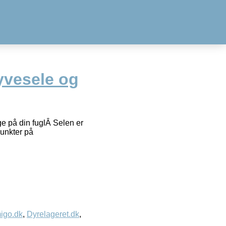
yvesele og
ge på din fuglÂ Selen er
punkter på
igo.dk
,
Dyrelageret.dk
,