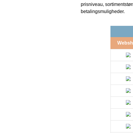
prisniveau, sortimentstø
betalingsmuligheder.
Websh