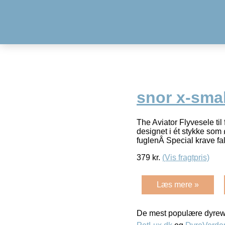
snor x-smal
The Aviator Flyvesele ti
designet i ét stykke som
fuglenÂ Special krave fa
379
kr.
(Vis fragtpris)
Læs mere »
De mest populære dyrewe