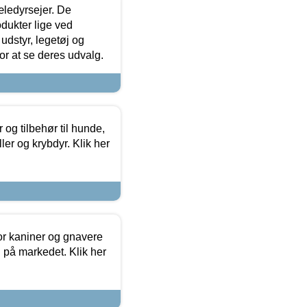
æledyrsejer. De
odukter lige ved
udstyr, legetøj og
 for at se deres udvalg.
og tilbehør til hunde,
ller og krybdyr. Klik her
or kaniner og gnavere
g på markedet. Klik her