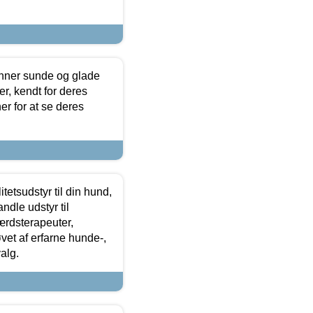
enner sunde og glade
r, kendt for deres
r for at se deres
tetsudstyr til din hund,
ndle udstyr til
ærdsterapeuter,
øvet af erfarne hunde-,
alg.