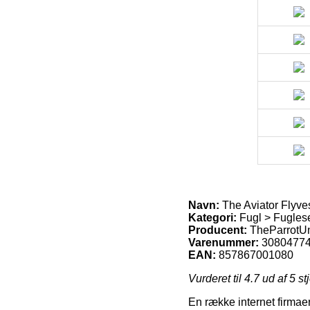
Navn:
The Aviator Flyve
Kategori:
Fugl > Fugles
Producent:
TheParrotUn
Varenummer:
3080477
EAN:
857867001080
Vurderet til
4.7
ud af 5 st
En række internet firmaer