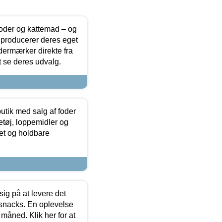
foder og kattemad – og
 producerer deres eget
dermærker direkte fra
t se deres udvalg.
utik med salg af foder
etøj, loppemidler og
tet og holdbare
sig på at levere det
 snacks. En oplevelse
 måned. Klik her for at