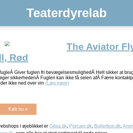
Teaterdyrelab
The Aviator Fl
l, Rød
l fugleÂ Giver fuglen fri bevægelsesmulighedÂ Helt sikker at bru
 øger sikkerhedenÂ Fuglen kan ikke få selen afÂ Færre kontakt
lder ikke ned over vin
(Læs mere)
Køb nu »
bshops i øjeblikket er
Gilpa.dk
,
Porcani.dk
,
Bullerbox.dk
,
Anim