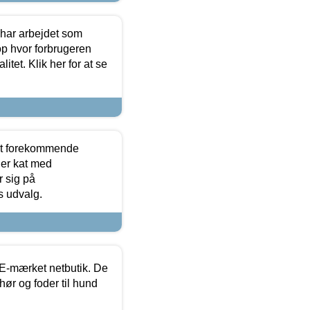
 har arbejdet som
op hvor forbrugeren
itet. Klik her for at se
est forekommende
ler kat med
r sig på
s udvalg.
E-mærket netbutik. De
hør og foder til hund