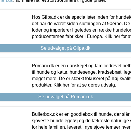
nen.dk
, som alle har et stort sortiment til gode priser.
Hos Gilpa.dk er de specialister inden for hunde
det har de været siden slutningen af 90erne. De
foder og importerer ligeledes en række hundefo
producenternes fabrikker i Europa. Klik her for a
Se udvalget på Gilpa.dk
Porcani.dk er en danskejet og familiedrevet netb
til hunde og katte, hundesenge, kradsebræt, leg
meget mere. De er stærkt fokuseret på høj kvali
produkter. Klik her for at se deres udvalg.
Se udvalget på Porcani.dk
Bullerbox.dk er en goodiebox til hunde, der slår 
sjoveste hundelegetøj og de lækreste naturlige
for hele familien, leveret i nye sjove temaer hver