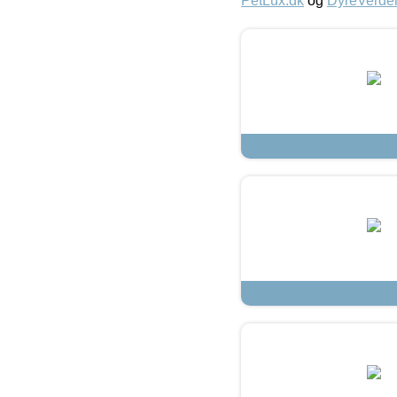
PetLux.dk
og
DyreVerde