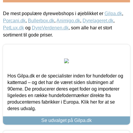
De mest populære dyrewebshops i øjeblikket er
Gilpa.dk
,
Porcani.dk
,
Bullerbox.dk
,
Animigo.dk
,
Dyrelageret.dk
,
PetLux.dk
og
DyreVerdenen.dk
, som alle har et stort
sortiment til gode priser.
Hos Gilpa.dk er de specialister inden for hundefoder og
kattemad – og det har de været siden slutningen af
90erne. De producerer deres eget foder og importerer
ligeledes en række hundefodermærker direkte fra
producenternes fabrikker i Europa. Klik her for at se
deres udvalg.
Se udvalget på Gilpa.dk