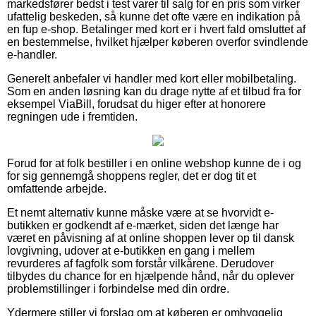
markedsfører bedst i test varer til salg for en pris som virker
ufattelig beskeden, så kunne det ofte være en indikation på
en fup e-shop. Betalinger med kort er i hvert fald omsluttet af
en bestemmelse, hvilket hjælper køberen overfor svindlende
e-handler.
Generelt anbefaler vi handler med kort eller mobilbetaling.
Som en anden løsning kan du drage nytte af et tilbud fra for
eksempel ViaBill, forudsat du higer efter at honorere
regningen ude i fremtiden.
Forud for at folk bestiller i en online webshop kunne de i og
for sig gennemgå shoppens regler, det er dog tit et
omfattende arbejde.
Et nemt alternativ kunne måske være at se hvorvidt e-
butikken er godkendt af e-mærket, siden det længe har
været en påvisning af at online shoppen lever op til dansk
lovgivning, udover at e-butikken en gang i mellem
revurderes af fagfolk som forstår vilkårene. Derudover
tilbydes du chance for en hjælpende hånd, når du oplever
problemstillinger i forbindelse med din ordre.
Ydermere stiller vi forslag om at køberen er omhyggelig