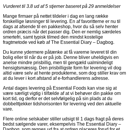
Vurderet til
3.8
ud af 5 stjerner baseret på
29
anmeldelser
Mange firmaer på nettet tildeler i dag en lang række
forskellige løsninger til levering. En af favoritterne er nu til
dags at afsende til en pakkeshop, hvor du så selv henter
ordren præcis når det passer dig. Den er nemlig særdeles
smertefri, samt typisk tilmed den mindst kostelige
fragtmetode ved køb af The Essential Diary – Dagbog.
Du kunne ydermere påtænke at få varerne leveret til din
bolig eller til når du er på job. Denne bliver uheldigvis en
anelse mindre prisbillig, men til gengæld ualmindeligt
hensigtsmæssig. Den prisbilligste form for levering vil dog
altid være selv at hente produkterne, som dog stiller krav om
at du lever i kort afstand af e-forhandlerens adresse.
Antal dages levering på Essential Foods kan vise sig at
være særligt vigtig i tilfælde af at vi behøver din pakke om
kort tid, og derfor er det selvfølgelig på sin plads at du
dobbelttjekker tidshorisonten for levering ved den aktuelle
vare.
Flere online selskaber stiller udsigt til 1 dags fragt på deres
bedst sælgende varer, eksempelvis The Essential Diary –
Dagbog, som regnes ud fra at ordren placeres forud for et