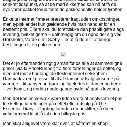
konkret tidspunkt, så at de med sikkerhed kan nå at få de
nye varer pakket forud for at de pakkeansatte holder fyraften.
Enkelte internet firmaer præsterer fragt uden omkostninger,
men typisk er det kun gældende hvis man handler for en
bestemt pris. Ellers skal du foretrække den prisbilligste slags
levering, hvilket gerne – uafhængig om du opholder sig ved
Hørsholm, Varde eller Sæby – er at få dem til at bringe
bestillingen til en pakkeshop.
Det er jo efterhånden rigtig smart for os alle at sammenligne
priser (via fx PriceRunner) fra flere forretninger på nettet, og
med det motiv har langt de fleste internet selskaber i
Danmark været presset til at at stampe udsalgspriserne på
varerne – til babyer og børn, og ligeledes til damer og herrer
– voldsomt, og endda nogle gange byde på gratis levering.
Men det kan immervæk være tiden værd at analysere et par
forskellige forretninger på nettet efter udsalg på The
Essential Diary – Dagbog forinden du bestiller, så du er
velinformeret til at få fat i den billigste pris.
Man skal alligevel være klar over, at såfremt en shop