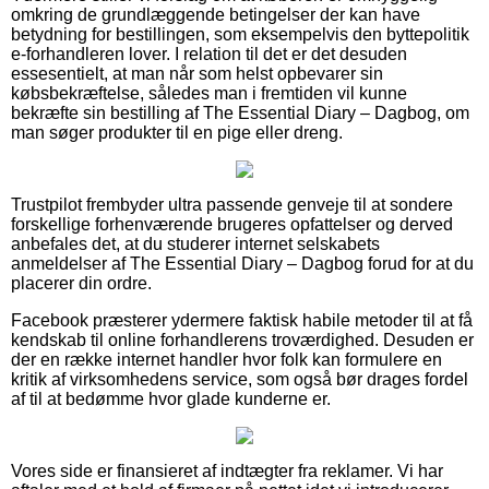
omkring de grundlæggende betingelser der kan have
betydning for bestillingen, som eksempelvis den byttepolitik
e-forhandleren lover. I relation til det er det desuden
essesentielt, at man når som helst opbevarer sin
købsbekræftelse, således man i fremtiden vil kunne
bekræfte sin bestilling af The Essential Diary – Dagbog, om
man søger produkter til en pige eller dreng.
Trustpilot frembyder ultra passende genveje til at sondere
forskellige forhenværende brugeres opfattelser og derved
anbefales det, at du studerer internet selskabets
anmeldelser af The Essential Diary – Dagbog forud for at du
placerer din ordre.
Facebook præsterer ydermere faktisk habile metoder til at få
kendskab til online forhandlerens troværdighed. Desuden er
der en række internet handler hvor folk kan formulere en
kritik af virksomhedens service, som også bør drages fordel
af til at bedømme hvor glade kunderne er.
Vores side er finansieret af indtægter fra reklamer. Vi har