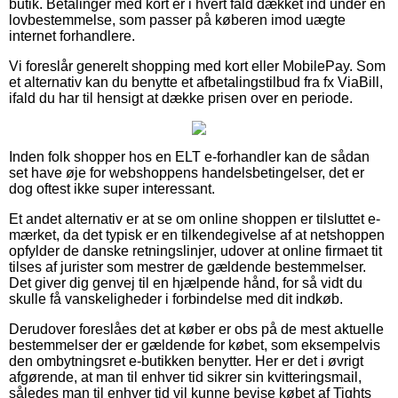
butik. Betalinger med kort er i hvert fald dækket ind under en
lovbestemmelse, som passer på køberen imod uægte
internet forhandlere.
Vi foreslår generelt shopping med kort eller MobilePay. Som
et alternativ kan du benytte et afbetalingstilbud fra fx ViaBill,
ifald du har til hensigt at dække prisen over en periode.
Inden folk shopper hos en ELT e-forhandler kan de sådan
set have øje for webshoppens handelsbetingelser, det er
dog oftest ikke super interessant.
Et andet alternativ er at se om online shoppen er tilsluttet e-
mærket, da det typisk er en tilkendegivelse af at netshoppen
opfylder de danske retningslinjer, udover at online firmaet tit
tilses af jurister som mestrer de gældende bestemmelser.
Det giver dig genvej til en hjælpende hånd, for så vidt du
skulle få vanskeligheder i forbindelse med dit indkøb.
Derudover foreslåes det at køber er obs på de mest aktuelle
bestemmelser der er gældende for købet, som eksempelvis
den ombytningsret e-butikken benytter. Her er det i øvrigt
afgørende, at man til enhver tid sikrer sin kvitteringsmail,
således man til enhver tid vil kunne bevise købet af Tights