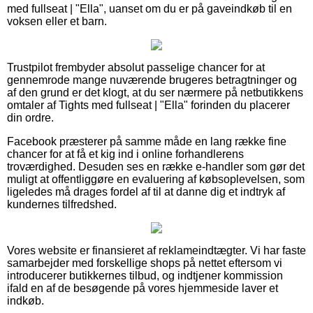
med fullseat | "Ella", uanset om du er på gaveindkøb til en
voksen eller et barn.
Trustpilot frembyder absolut passelige chancer for at
gennemrode mange nuværende brugeres betragtninger og
af den grund er det klogt, at du ser nærmere på netbutikkens
omtaler af Tights med fullseat | "Ella" forinden du placerer
din ordre.
Facebook præsterer på samme måde en lang række fine
chancer for at få et kig ind i online forhandlerens
troværdighed. Desuden ses en række e-handler som gør det
muligt at offentliggøre en evaluering af købsoplevelsen, som
ligeledes må drages fordel af til at danne dig et indtryk af
kundernes tilfredshed.
Vores website er finansieret af reklameindtægter. Vi har faste
samarbejder med forskellige shops på nettet eftersom vi
introducerer butikkernes tilbud, og indtjener kommission
ifald en af de besøgende på vores hjemmeside laver et
indkøb.