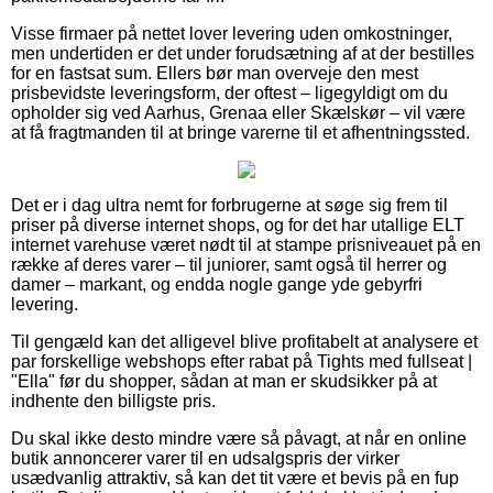
Visse firmaer på nettet lover levering uden omkostninger,
men undertiden er det under forudsætning af at der bestilles
for en fastsat sum. Ellers bør man overveje den mest
prisbevidste leveringsform, der oftest – ligegyldigt om du
opholder sig ved Aarhus, Grenaa eller Skælskør – vil være
at få fragtmanden til at bringe varerne til et afhentningssted.
Det er i dag ultra nemt for forbrugerne at søge sig frem til
priser på diverse internet shops, og for det har utallige ELT
internet varehuse været nødt til at stampe prisniveauet på en
række af deres varer – til juniorer, samt også til herrer og
damer – markant, og endda nogle gange yde gebyrfri
levering.
Til gengæld kan det alligevel blive profitabelt at analysere et
par forskellige webshops efter rabat på Tights med fullseat |
"Ella" før du shopper, sådan at man er skudsikker på at
indhente den billigste pris.
Du skal ikke desto mindre være så påvagt, at når en online
butik annoncerer varer til en udsalgspris der virker
usædvanlig attraktiv, så kan det tit være et bevis på en fup