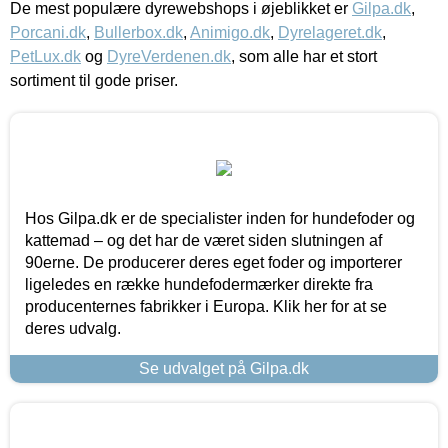
De mest populære dyrewebshops i øjeblikket er
Gilpa.dk
,
Porcani.dk
,
Bullerbox.dk
,
Animigo.dk
,
Dyrelageret.dk
,
PetLux.dk
og
DyreVerdenen.dk
, som alle har et stort
sortiment til gode priser.
Hos Gilpa.dk er de specialister inden for hundefoder og
kattemad – og det har de været siden slutningen af
90erne. De producerer deres eget foder og importerer
ligeledes en række hundefodermærker direkte fra
producenternes fabrikker i Europa. Klik her for at se
deres udvalg.
Se udvalget på Gilpa.dk