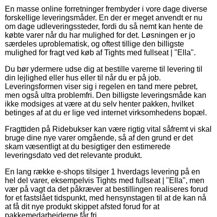
En masse online forretninger frembyder i vore dage diverse
forskellige leveringsmåder. En der er meget anvendt er nu
om dage udleveringssteder, fordi du så nemt kan hente de
købte varer når du har mulighed for det. Løsningen er jo
særdeles uproblematisk, og oftest tillige den billigste
mulighed for fragt ved køb af Tights med fullseat | "Ella".
Du bør ydermere udse dig at bestille varerne til levering til
din lejlighed eller hus eller til når du er på job.
Leveringsformen viser sig i regelen en tand mere pebret,
men også ultra problemfri. Den billigste leveringsmåde kan
ikke modsiges at være at du selv henter pakken, hvilket
betinges af at du er lige ved internet virksomhedens bopæl.
Fragttiden på Ridebukser kan være rigtig vital såfremt vi skal
bruge dine nye varer omgående, så af den grund er det
skam væsentligt at du besigtiger den estimerede
leveringsdato ved det relevante produkt.
En lang række e-shops tilsiger 1 hverdags levering på en
hel del varer, eksempelvis Tights med fullseat | "Ella", men
vær på vagt da det påkræver at bestillingen realiseres forud
for et fastslået tidspunkt, med hensynstagen til at de kan nå
at få dit nye produkt skippet afsted forud for at
pakkemedarbejderne får fri.