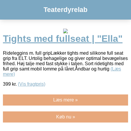
Teaterdyrelab
Tights med fullseat | "Ella"
Rideleggins m. full gripLækker tights med silikone full seat
grip fra ELT. Urtolig behagelige og giver optimal bevægelses
frihed. Høj talje med fast stykke i taljen. Sort ridetights med
full grip samt mobil lomme på låret.Åndbar og hurtig
(Læs
mere)
399
kr.
(Vis fragtpris)
Læs mere »
Køb nu »