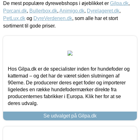
De mest populære dyrewebshops i øjeblikket er
Gilpa.dk
,
Porcani.dk
,
Bullerbox.dk
,
Animigo.dk
,
Dyrelageret.dk
,
PetLux.dk
og
DyreVerdenen.dk
, som alle har et stort
sortiment til gode priser.
Hos Gilpa.dk er de specialister inden for hundefoder og
kattemad – og det har de været siden slutningen af
90erne. De producerer deres eget foder og importerer
ligeledes en række hundefodermærker direkte fra
producenternes fabrikker i Europa. Klik her for at se
deres udvalg.
Se udvalget på Gilpa.dk