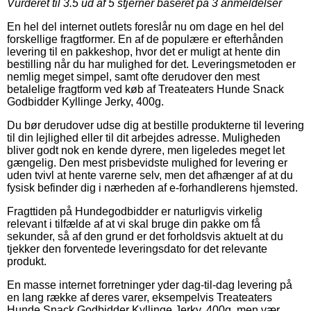
Vurderet til
3.5
ud af 5 stjerner baseret på
3
anmeldelser
En hel del internet outlets foreslår nu om dage en hel del
forskellige fragtformer. En af de populære er efterhånden
levering til en pakkeshop, hvor det er muligt at hente din
bestilling når du har mulighed for det. Leveringsmetoden er
nemlig meget simpel, samt ofte derudover den mest
betalelige fragtform ved køb af Treateaters Hunde Snack
Godbidder Kyllinge Jerky, 400g.
Du bør derudover udse dig at bestille produkterne til levering
til din lejlighed eller til dit arbejdes adresse. Muligheden
bliver godt nok en kende dyrere, men ligeledes meget let
gængelig. Den mest prisbevidste mulighed for levering er
uden tvivl at hente varerne selv, men det afhænger af at du
fysisk befinder dig i nærheden af e-forhandlerens hjemsted.
Fragttiden på Hundegodbidder er naturligvis virkelig
relevant i tilfælde af at vi skal bruge din pakke om få
sekunder, så af den grund er det forholdsvis aktuelt at du
tjekker den forventede leveringsdato for det relevante
produkt.
En masse internet forretninger yder dag-til-dag levering på
en lang række af deres varer, eksempelvis Treateaters
Hunde Snack Godbidder Kyllinge Jerky, 400g, men vær