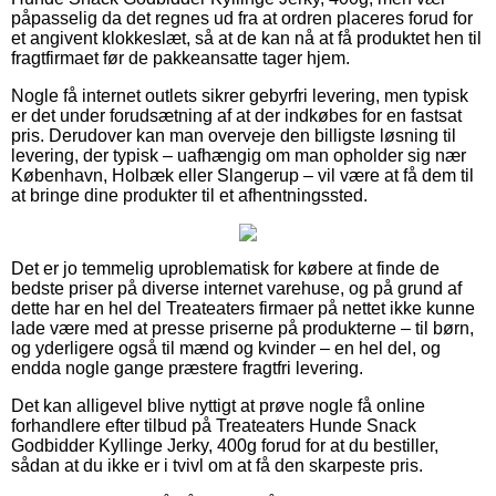
påpasselig da det regnes ud fra at ordren placeres forud for
et angivent klokkeslæt, så at de kan nå at få produktet hen til
fragtfirmaet før de pakkeansatte tager hjem.
Nogle få internet outlets sikrer gebyrfri levering, men typisk
er det under forudsætning af at der indkøbes for en fastsat
pris. Derudover kan man overveje den billigste løsning til
levering, der typisk – uafhængig om man opholder sig nær
København, Holbæk eller Slangerup – vil være at få dem til
at bringe dine produkter til et afhentningssted.
Det er jo temmelig uproblematisk for købere at finde de
bedste priser på diverse internet varehuse, og på grund af
dette har en hel del Treateaters firmaer på nettet ikke kunne
lade være med at presse priserne på produkterne – til børn,
og yderligere også til mænd og kvinder – en hel del, og
endda nogle gange præstere fragtfri levering.
Det kan alligevel blive nyttigt at prøve nogle få online
forhandlere efter tilbud på Treateaters Hunde Snack
Godbidder Kyllinge Jerky, 400g forud for at du bestiller,
sådan at du ikke er i tvivl om at få den skarpeste pris.