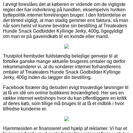
I øvrigt foreslåes det at køberen er vidende om de vigtigste
regler der har indvirkning på handlen, eksempelvis hvilken
byttepolitik internet forretningen bruger. I den forbindelse er
det tilmed vigtigt, at man stadig gemmer ens faktura, så man
når som helst vil kunne bevidne sin bestilling af Treateaters
Hunde Snack Godbidder Kyllinge Jerky, 400g, ligegyldigt
om man er på gaveindkøb til en kvinde eller mand.
Trustpilot frembyder fuldstændig belejlige genveje til at
fortolke ganske mange aktuelle brugeres omtaler og derfor
rekommanderer vi, at du sonderer internet forhandlerens
omtaler af Treateaters Hunde Snack Godbidder Kyllinge
Jerky, 400g inden du lægger din bestilling.
Facebook forærer dig desuden evigt troværdige løsninger til
at få en idé om online butikkens troværdighed. Her ses en
række internet webshops hvor du kan offentliggøre en kritik
af deres køb, som tillige må bruges til at få et indblik i hvor
tilfredse kunderne er.
Hjemmesiden er finansieret ved hjælp af reklamer. Vi har et