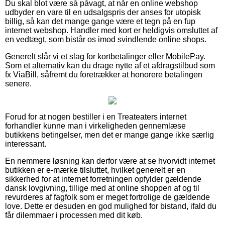
Du skal blot være så påvagt, at når en online webshop
udbyder en vare til en udsalgspris der anses for utopisk
billig, så kan det mange gange være et tegn på en fup
internet webshop. Handler med kort er heldigvis omsluttet af
en vedtægt, som bistår os imod svindlende online shops.
Generelt slår vi et slag for kortbetalinger eller MobilePay.
Som et alternativ kan du drage nytte af et afdragstilbud som
fx ViaBill, såfremt du foretrækker at honorere betalingen
senere.
Forud for at nogen bestiller i en Treateaters internet
forhandler kunne man i virkeligheden gennemlæse
butikkens betingelser, men det er mange gange ikke særlig
interessant.
En nemmere løsning kan derfor være at se hvorvidt internet
butikken er e-mærke tilsluttet, hvilket generelt er en
sikkerhed for at internet forretningen opfylder gældende
dansk lovgivning, tillige med at online shoppen af og til
revurderes af fagfolk som er meget fortrolige de gældende
love. Dette er desuden en god mulighed for bistand, ifald du
får dilemmaer i processen med dit køb.