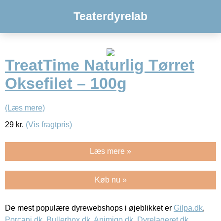
Teaterdyrelab
TreatTime Naturlig Tørret
Oksefilet – 100g
(Læs mere)
29
kr.
(Vis fragtpris)
Læs mere »
Køb nu »
De mest populære dyrewebshops i øjeblikket er
Gilpa.dk
,
Porcani.dk
,
Bullerbox.dk
,
Animigo.dk
,
Dyrelageret.dk
,