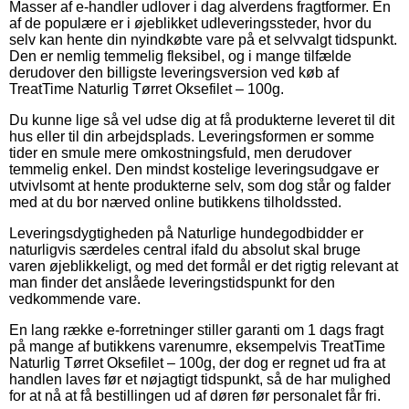
Masser af e-handler udlover i dag alverdens fragtformer. En
af de populære er i øjeblikket udleveringssteder, hvor du
selv kan hente din nyindkøbte vare på et selvvalgt tidspunkt.
Den er nemlig temmelig fleksibel, og i mange tilfælde
derudover den billigste leveringsversion ved køb af
TreatTime Naturlig Tørret Oksefilet – 100g.
Du kunne lige så vel udse dig at få produkterne leveret til dit
hus eller til din arbejdsplads. Leveringsformen er somme
tider en smule mere omkostningsfuld, men derudover
temmelig enkel. Den mindst kostelige leveringsudgave er
utvivlsomt at hente produkterne selv, som dog står og falder
med at du bor nærved online butikkens tilholdssted.
Leveringsdygtigheden på Naturlige hundegodbidder er
naturligvis særdeles central ifald du absolut skal bruge
varen øjeblikkeligt, og med det formål er det rigtig relevant at
man finder det anslåede leveringstidspunkt for den
vedkommende vare.
En lang række e-forretninger stiller garanti om 1 dags fragt
på mange af butikkens varenumre, eksempelvis TreatTime
Naturlig Tørret Oksefilet – 100g, der dog er regnet ud fra at
handlen laves før et nøjagtigt tidspunkt, så de har mulighed
for at nå at få bestillingen ud af døren før personalet får fri.