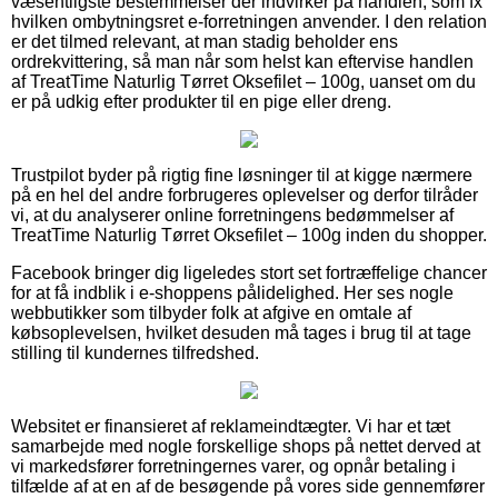
væsentligste bestemmelser der indvirker på handlen, som fx
hvilken ombytningsret e-forretningen anvender. I den relation
er det tilmed relevant, at man stadig beholder ens
ordrekvittering, så man når som helst kan eftervise handlen
af TreatTime Naturlig Tørret Oksefilet – 100g, uanset om du
er på udkig efter produkter til en pige eller dreng.
Trustpilot byder på rigtig fine løsninger til at kigge nærmere
på en hel del andre forbrugeres oplevelser og derfor tilråder
vi, at du analyserer online forretningens bedømmelser af
TreatTime Naturlig Tørret Oksefilet – 100g inden du shopper.
Facebook bringer dig ligeledes stort set fortræffelige chancer
for at få indblik i e-shoppens pålidelighed. Her ses nogle
webbutikker som tilbyder folk at afgive en omtale af
købsoplevelsen, hvilket desuden må tages i brug til at tage
stilling til kundernes tilfredshed.
Websitet er finansieret af reklameindtægter. Vi har et tæt
samarbejde med nogle forskellige shops på nettet derved at
vi markedsfører forretningernes varer, og opnår betaling i
tilfælde af at en af de besøgende på vores side gennemfører