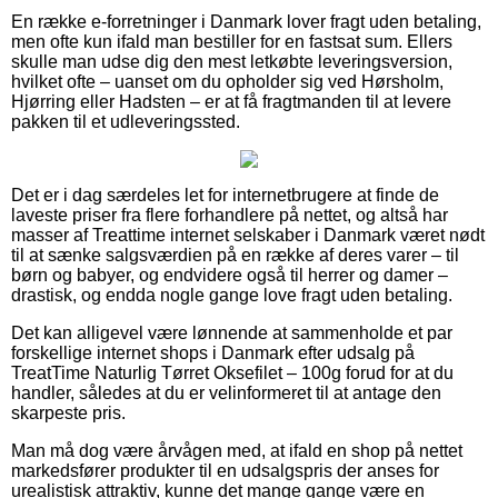
En række e-forretninger i Danmark lover fragt uden betaling,
men ofte kun ifald man bestiller for en fastsat sum. Ellers
skulle man udse dig den mest letkøbte leveringsversion,
hvilket ofte – uanset om du opholder sig ved Hørsholm,
Hjørring eller Hadsten – er at få fragtmanden til at levere
pakken til et udleveringssted.
Det er i dag særdeles let for internetbrugere at finde de
laveste priser fra flere forhandlere på nettet, og altså har
masser af Treattime internet selskaber i Danmark været nødt
til at sænke salgsværdien på en række af deres varer – til
børn og babyer, og endvidere også til herrer og damer –
drastisk, og endda nogle gange love fragt uden betaling.
Det kan alligevel være lønnende at sammenholde et par
forskellige internet shops i Danmark efter udsalg på
TreatTime Naturlig Tørret Oksefilet – 100g forud for at du
handler, således at du er velinformeret til at antage den
skarpeste pris.
Man må dog være årvågen med, at ifald en shop på nettet
markedsfører produkter til en udsalgspris der anses for
urealistisk attraktiv, kunne det mange gange være en