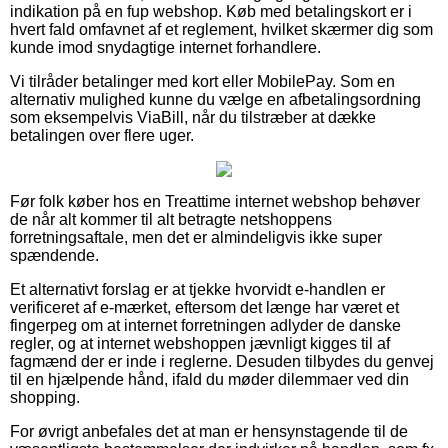
indikation på en fup webshop. Køb med betalingskort er i
hvert fald omfavnet af et reglement, hvilket skærmer dig som
kunde imod snydagtige internet forhandlere.
Vi tilråder betalinger med kort eller MobilePay. Som en
alternativ mulighed kunne du vælge en afbetalingsordning
som eksempelvis ViaBill, når du tilstræber at dække
betalingen over flere uger.
Før folk køber hos en Treattime internet webshop behøver
de når alt kommer til alt betragte netshoppens
forretningsaftale, men det er almindeligvis ikke super
spændende.
Et alternativt forslag er at tjekke hvorvidt e-handlen er
verificeret af e-mærket, eftersom det længe har været et
fingerpeg om at internet forretningen adlyder de danske
regler, og at internet webshoppen jævnligt kigges til af
fagmænd der er inde i reglerne. Desuden tilbydes du genvej
til en hjælpende hånd, ifald du møder dilemmaer ved din
shopping.
For øvrigt anbefales det at man er hensynstagende til de