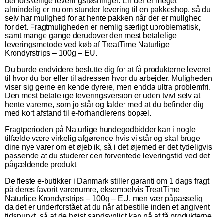
del forskellige leveringsløsninger. En der er meget
almindelig er nu om stunder levering til en pakkeshop, så du
selv har mulighed for at hente pakken når der er mulighed
for det. Fragtmuligheden er nemlig særligt uproblematisk,
samt mange gange derudover den mest betalelige
leveringsmetode ved køb af TreatTime Naturlige
Krondyrstrips – 100g – EU.
Du burde endvidere beslutte dig for at få produkterne leveret
til hvor du bor eller til adressen hvor du arbejder. Muligheden
viser sig gerne en kende dyrere, men endda ultra problemfri.
Den mest betalelige leveringsversion er uden tvivl selv at
hente varerne, som jo står og falder med at du befinder dig
med kort afstand til e-forhandlerens bopæl.
Fragtperioden på Naturlige hundegodbidder kan i nogle
tilfælde være virkelig afgørende hvis vi står og skal bruge
dine nye varer om et øjeblik, så i det øjemed er det tydeligvis
passende at du studerer den forventede leveringstid ved det
pågældende produkt.
De fleste e-butikker i Danmark stiller garanti om 1 dags fragt
på deres favorit varenumre, eksempelvis TreatTime
Naturlige Krondyrstrips – 100g – EU, men vær påpasselig
da det er underforstået at du når at bestille inden et angivent
tidspunkt, så at de højst sandsynligt kan nå at få produkterne