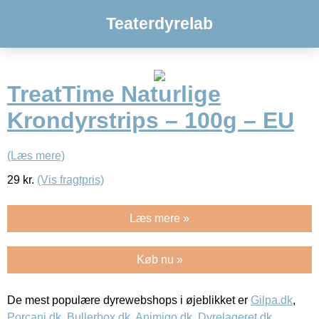
Teaterdyrelab
TreatTime Naturlige
Krondyrstrips – 100g – EU
(Læs mere)
29
kr.
(Vis fragtpris)
Læs mere »
Køb nu »
De mest populære dyrewebshops i øjeblikket er
Gilpa.dk
,
Porcani.dk
,
Bullerbox.dk
,
Animigo.dk
,
Dyrelageret.dk
,