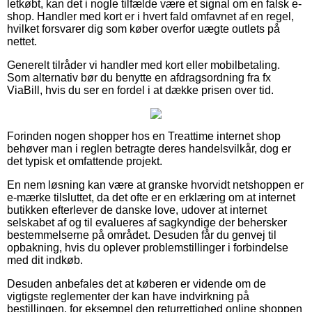
letkøbt, kan det i nogle tilfælde være et signal om en falsk e-
shop. Handler med kort er i hvert fald omfavnet af en regel,
hvilket forsvarer dig som køber overfor uægte outlets på
nettet.
Generelt tilråder vi handler med kort eller mobilbetaling.
Som alternativ bør du benytte en afdragsordning fra fx
ViaBill, hvis du ser en fordel i at dække prisen over tid.
Forinden nogen shopper hos en Treattime internet shop
behøver man i reglen betragte deres handelsvilkår, dog er
det typisk et omfattende projekt.
En nem løsning kan være at granske hvorvidt netshoppen er
e-mærke tilsluttet, da det ofte er en erklæring om at internet
butikken efterlever de danske love, udover at internet
selskabet af og til evalueres af sagkyndige der behersker
bestemmelserne på området. Desuden får du genvej til
opbakning, hvis du oplever problemstillinger i forbindelse
med dit indkøb.
Desuden anbefales det at køberen er vidende om de
vigtigste reglementer der kan have indvirkning på
bestillingen, for eksempel den returrettighed online shoppen