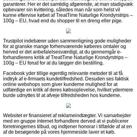
garanterer. Her er det samtidig afgørende, at man stadigvæk
opbevarer sin kvittering, således man når som helst vil
kunne eftervise købet af TreatTime Naturlige Krondyrstrips –
100g – EU, hvad end du shopper til en dreng eller pige.
Trustpilot indebærer uden sammenligning gode muligheder
for at granske mange forhenværende køberes omtaler og
herved er det anbefalelsesværdigt, at du gennemgår e-
forhandlerens kritik af TreatTime Naturlige Krondyrstrips –
100g – EU forud for at du lægger din bestilling.
Facebook yder tillige egentlig relevante metoder til at få
indtryk af e-firmaets kundetilfredshed. Desuden ses faktisk
online webshops som giver kunderne mulighed for at
udfærdige en kritik af deres købsoplevelse, hvilket ydermere
burde udnyttes til at afveje tilfredsheden hos kunderne.
Websitet er finansieret af reklameindtægter. Vi samarbejder
med en gruppe internet forhandlere derved at vi publicerer
forretningernes tilbud, og indtjener honorar i tilfælde af at en
af de besøgende på vores hjemmeside laver et køb.