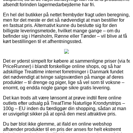
afsendt forinden lagermedarbejderne har fri.
En hel del butikker på nettet frembyder fragt uden beregning,
men for det meste er det så nødvendigt at man bestiller for
en fastsat pris. Alternativt kunne du beslutte sig for den
billigste leveringsmetode, hvilket mange gange – om du
befinder sig i Hørsholm, Rønne eller Tønder – vil blive at få
kørt bestillingen til et afhentningssted.
Det er yderst simpelt for købere at sammenligne priser (via fx
PriceRunner) i blandt forskellige online shops, og så har
adskillige Treattime internet forretninger i Danmark fundet
det nødvendigt at tvinge salgsværdien på mange af deres
produkter – til drenge og piger, lige så vel som til voksne –
enormt, og endda nogle gange sikre gratis levering.
Det kan trods alt være lønsomt at prøve indtil flere online
outlets efter udsalg på TreatTime Naturlige Krondyrstrips –
100g – EU inden du færdiggør din shopping, sådan at man
er usvigeligt sikker på at opnå den mest attraktive pris.
Du bør blot ikke glemme, at ifald en online webshop
afhænder produkter til en pris der anses for helt ekstremt