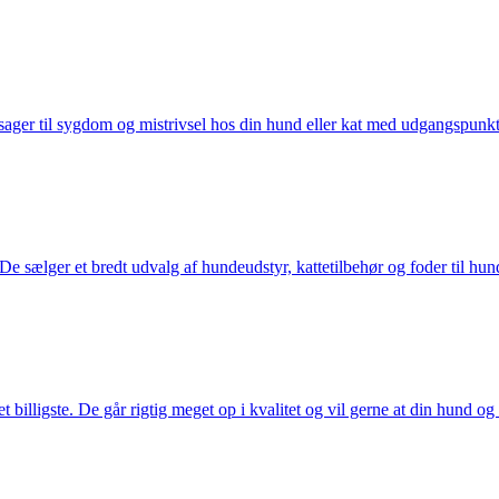
ager til sygdom og mistrivsel hos din hund eller kat med udgangspunkt 
sælger et bredt udvalg af hundeudstyr, kattetilbehør og foder til hund 
illigste. De går rigtig meget op i kvalitet og vil gerne at din hund og k