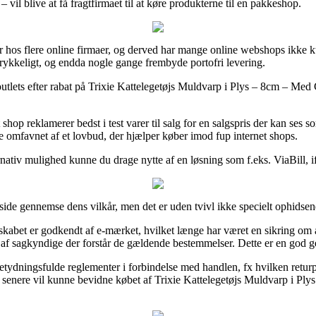
il blive at få fragtfirmaet til at køre produkterne til en pakkeshop.
riser hos flere online firmaer, og derved har mange online webshops ikk
rtrykkeligt, og endda nogle gange frembyde portofri levering.
outlets efter rabat på Trixie Kattelegetøjs Muldvarp i Plys – 8cm – Med 
p reklamerer bedst i test varer til salg for en salgspris der kan ses so
e omfavnet af et lovbud, der hjælper køber imod fup internet shops.
rnativ mulighed kunne du drage nytte af en løsning som f.eks. ViaBill, i
 side gennemse dens vilkår, men det er uden tvivl ikke specielt ophidsen
kabet er godkendt af e-mærket, hvilket længe har været en sikring om 
 af sagkyndige der forstår de gældende bestemmelser. Dette er en god g
tydningsfulde reglementer i forbindelse med handlen, fx hvilken returpol
senere vil kunne bevidne købet af Trixie Kattelegetøjs Muldvarp i Plys