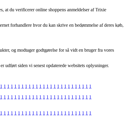
s, at du verificerer online shoppens anmeldelser af Trixie
internet forhandlere hvor du kan skrive en bedømmelse af deres køb,
ukter, og modtager godtgørelse for så vidt en bruger fra vores
 er udført siden vi senest opdaterede websitets oplysninger.
1
1
1
1
1
1
1
1
1
1
1
1
1
1
1
1
1
1
1
1
1
1
1
1
1
1
1
1
1
1
1
1
1
1
1
1
1
1
1
1
1
1
1
1
1
1
1
1
1
1
1
1
1
1
1
1
1
1
1
1
1
1
1
1
1
1
1
1
1
1
1
1
1
1
1
1
1
1