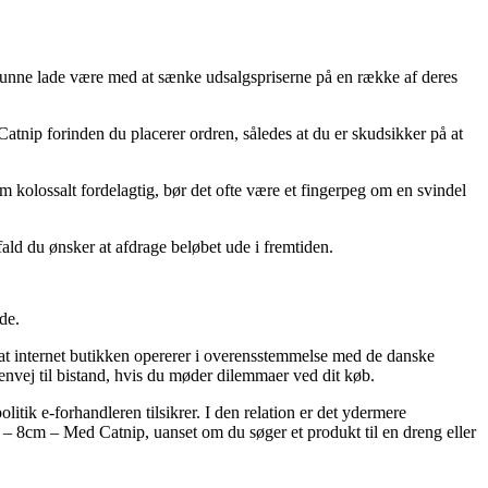
e kunne lade være med at sænke udsalgspriserne på en række af deres
Catnip forinden du placerer ordren, således at du er skudsikker på at
m kolossalt fordelagtig, bør det ofte være et fingerpeg om en svindel
fald du ønsker at afdrage beløbet ude i fremtiden.
de.
at internet butikken opererer i overensstemmelse med de danske
envej til bistand, hvis du møder dilemmaer ved dit køb.
itik e-forhandleren tilsikrer. I den relation er det ydermere
 – 8cm – Med Catnip, uanset om du søger et produkt til en dreng eller