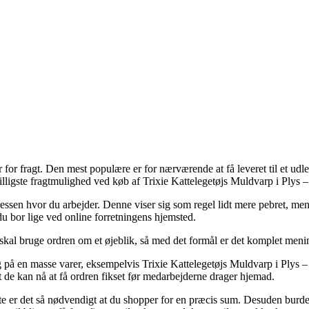
er for fragt. Den mest populære er for nærværende at få leveret til et ud
billigste fragtmulighed ved køb af Trixie Kattelegetøjs Muldvarp i Plys
dressen hvor du arbejder. Denne viser sig som regel lidt mere pebret, m
 du bor lige ved online forretningens hjemsted.
 skal bruge ordren om et øjeblik, så med det formål er det komplet menin
rdag på en masse varer, eksempelvis Trixie Kattelegetøjs Muldvarp i Pl
at de kan nå at få ordren fikset før medarbejderne drager hjemad.
este er det så nødvendigt at du shopper for en præcis sum. Desuden burde