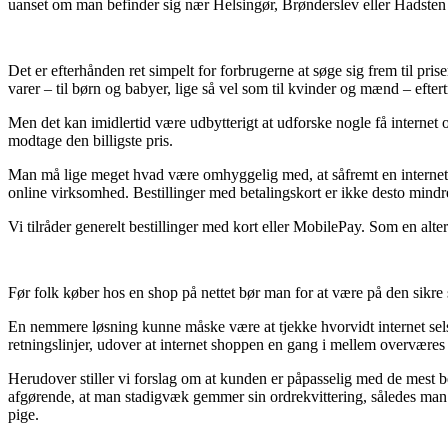
uanset om man befinder sig nær Helsingør, Brønderslev eller Hadsten – v
Det er efterhånden ret simpelt for forbrugerne at søge sig frem til p
varer – til børn og babyer, lige så vel som til kvinder og mænd – efte
Men det kan imidlertid være udbytterigt at udforske nogle få internet 
modtage den billigste pris.
Man må lige meget hvad være omhyggelig med, at såfremt en internet sho
online virksomhed. Bestillinger med betalingskort er ikke desto mindr
Vi tilråder generelt bestillinger med kort eller MobilePay. Som en alte
Før folk køber hos en shop på nettet bør man for at være på den sikre
En nemmere løsning kunne måske være at tjekke hvorvidt internet sels
retningslinjer, udover at internet shoppen en gang i mellem overværes
Herudover stiller vi forslag om at kunden er påpasselig med de mest be
afgørende, at man stadigvæk gemmer sin ordrekvittering, således man 
pige.