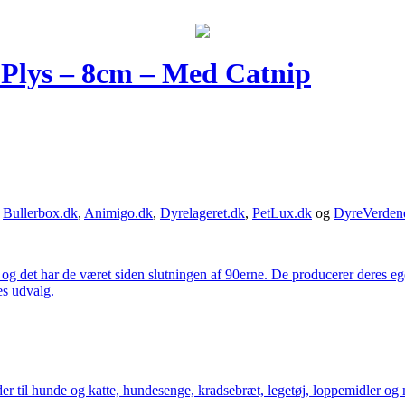
i Plys – 8cm – Med Catnip
,
Bullerbox.dk
,
Animigo.dk
,
Dyrelageret.dk
,
PetLux.dk
og
DyreVerden
 og det har de været siden slutningen af 90erne. De producerer deres 
es udvalg.
der til hunde og katte, hundesenge, kradsebræt, legetøj, loppemidler og 