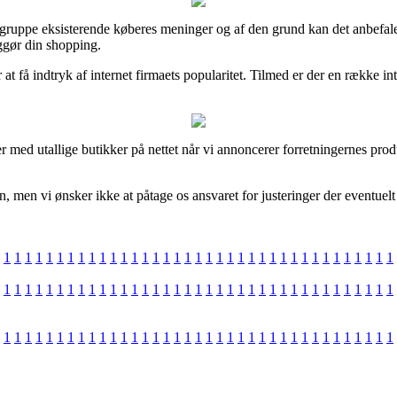
or gruppe eksisterende køberes meninger og af den grund kan det anbefale
ggør din shopping.
at få indtryk af internet firmaets popularitet. Tilmed er der en række 
r med utallige butikker på nettet når vi annoncerer forretningernes prod
, men vi ønsker ikke at påtage os ansvaret for justeringer der eventuelt
1
1
1
1
1
1
1
1
1
1
1
1
1
1
1
1
1
1
1
1
1
1
1
1
1
1
1
1
1
1
1
1
1
1
1
1
1
1
1
1
1
1
1
1
1
1
1
1
1
1
1
1
1
1
1
1
1
1
1
1
1
1
1
1
1
1
1
1
1
1
1
1
1
1
1
1
1
1
1
1
1
1
1
1
1
1
1
1
1
1
1
1
1
1
1
1
1
1
1
1
1
1
1
1
1
1
1
1
1
1
1