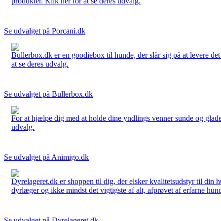
produkter. Klik her for at se deres udvalg.
Se udvalget på Porcani.dk
Bullerbox.dk er en goodiebox til hunde, der slår sig på at levere de
at se deres udvalg.
Se udvalget på Bullerbox.dk
For at hjælpe dig med at holde dine yndlings venner sunde og glade
udvalg.
Se udvalget på Animigo.dk
Dyrelageret.dk er shoppen til dig, der elsker kvalitetsudstyr til din
dyrlæger og ikke mindst det vigtigste af alt, afprøvet af erfarne hund
Se udvalget på Dyrelageret.dk