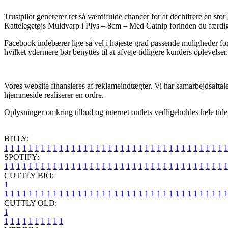
Trustpilot genererer ret så værdifulde chancer for at dechifrere en st
Kattelegetøjs Muldvarp i Plys – 8cm – Med Catnip forinden du færdi
Facebook indebærer lige så vel i højeste grad passende muligheder for 
hvilket ydermere bør benyttes til at afveje tidligere kunders oplevelser.
Vores website finansieres af reklameindtægter. Vi har samarbejdsaftale
hjemmeside realiserer en ordre.
Oplysninger omkring tilbud og internet outlets vedligeholdes hele tiden
BITLY:
1
1
1
1
1
1
1
1
1
1
1
1
1
1
1
1
1
1
1
1
1
1
1
1
1
1
1
1
1
1
1
1
1
1
1
1
1
SPOTIFY:
1
1
1
1
1
1
1
1
1
1
1
1
1
1
1
1
1
1
1
1
1
1
1
1
1
1
1
1
1
1
1
1
1
1
1
1
1
CUTTLY BIO:
1
1
1
1
1
1
1
1
1
1
1
1
1
1
1
1
1
1
1
1
1
1
1
1
1
1
1
1
1
1
1
1
1
1
1
1
1
1
CUTTLY OLD:
1
1
1
1
1
1
1
1
1
1
1