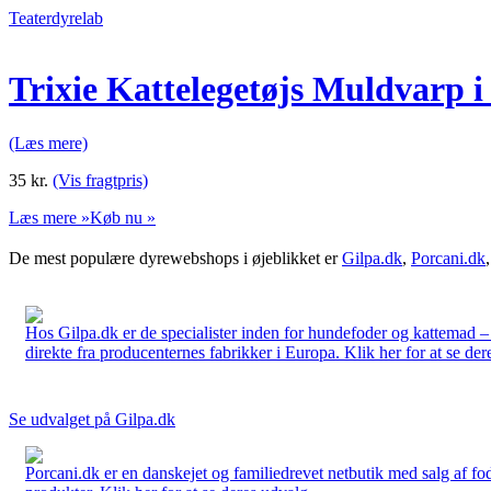
Teaterdyrelab
Trixie Kattelegetøjs Muldvarp 
(Læs mere)
35
kr.
(Vis fragtpris)
Læs mere »
Køb nu »
De mest populære dyrewebshops i øjeblikket er
Gilpa.dk
,
Porcani.dk
Hos Gilpa.dk er de specialister inden for hundefoder og kattemad –
direkte fra producenternes fabrikker i Europa. Klik her for at se der
Se udvalget på Gilpa.dk
Porcani.dk er en danskejet og familiedrevet netbutik med salg af fo