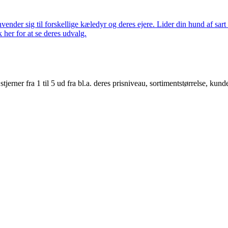
nder sig til forskellige kæledyr og deres ejere. Lider din hund af sart 
k her for at se deres udvalg.
er fra 1 til 5 ud fra bl.a. deres prisniveau, sortimentstørrelse, kunde