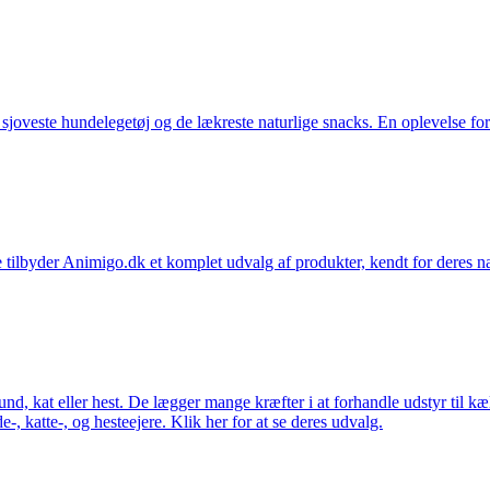
t sjoveste hundelegetøj og de lækreste naturlige snacks. En oplevelse for
 tilbyder Animigo.dk et komplet udvalg af produkter, kendt for deres na
 hund, kat eller hest. De lægger mange kræfter i at forhandle udstyr til k
e-, katte-, og hesteejere. Klik her for at se deres udvalg.