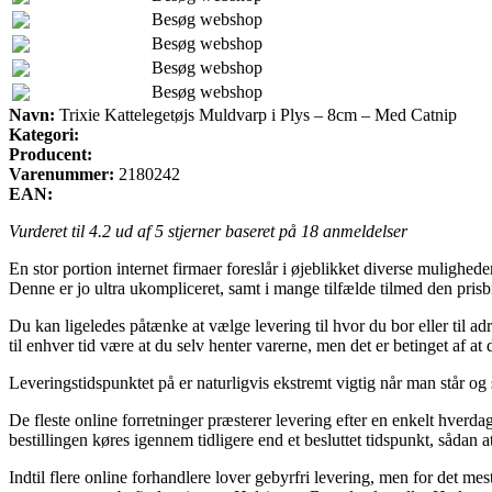
Besøg webshop
Besøg webshop
Besøg webshop
Besøg webshop
Navn:
Trixie Kattelegetøjs Muldvarp i Plys – 8cm – Med Catnip
Kategori:
Producent:
Varenummer:
2180242
EAN:
Vurderet til
4.2
ud af 5 stjerner baseret på
18
anmeldelser
En stor portion internet firmaer foreslår i øjeblikket diverse mulighed
Denne er jo ultra ukompliceret, samt i mange tilfælde tilmed den pris
Du kan ligeledes påtænke at vælge levering til hvor du bor eller til a
til enhver tid være at du selv henter varerne, men det er betinget af at
Leveringstidspunktet på er naturligvis ekstremt vigtig når man står og
De fleste online forretninger præsterer levering efter en enkelt hve
bestillingen køres igennem tidligere end et besluttet tidspunkt, sådan 
Indtil flere online forhandlere lover gebyrfri levering, men for det m