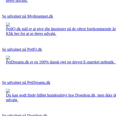
deres udvalg.
Se udvalget på Mydreampet.dk
PetIQ.dk mål er at give dig løsninger på de oftest forekommende års
Klik her for at se deres udvalg.
Se udvalget på PetIQ.dk
PetDreams.dk er en 100% dansk ejet og drevet E-mærket netbutik. De 
Se udvalget på PetDreams.dk
Du kan godt finde billigt hundeudstyr hos Dogshop.dk, men ikke det b
udvalg.
Se udvalget på Dogshop.dk