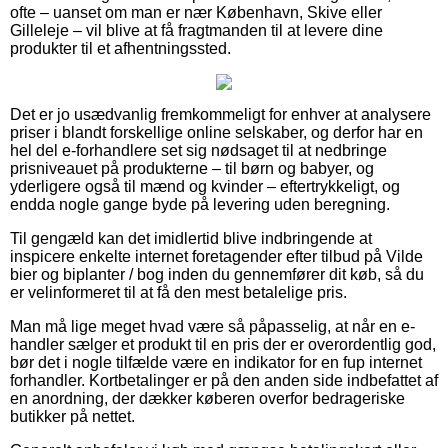
ofte – uanset om man er nær København, Skive eller
Gilleleje – vil blive at få fragtmanden til at levere dine
produkter til et afhentningssted.
Det er jo usædvanlig fremkommeligt for enhver at analysere
priser i blandt forskellige online selskaber, og derfor har en
hel del e-forhandlere set sig nødsaget til at nedbringe
prisniveauet på produkterne – til børn og babyer, og
yderligere også til mænd og kvinder – eftertrykkeligt, og
endda nogle gange byde på levering uden beregning.
Til gengæld kan det imidlertid blive indbringende at
inspicere enkelte internet foretagender efter tilbud på Vilde
bier og biplanter / bog inden du gennemfører dit køb, så du
er velinformeret til at få den mest betalelige pris.
Man må lige meget hvad være så påpasselig, at når en e-
handler sælger et produkt til en pris der er overordentlig god,
bør det i nogle tilfælde være en indikator for en fup internet
forhandler. Kortbetalinger er på den anden side indbefattet af
en anordning, der dækker køberen overfor bedrageriske
butikker på nettet.