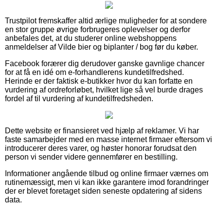
Trustpilot fremskaffer altid ærlige muligheder for at sondere
en stor gruppe øvrige forbrugeres oplevelser og derfor
anbefales det, at du studerer online webshoppens
anmeldelser af Vilde bier og biplanter / bog før du køber.
Facebook forærer dig derudover ganske gavnlige chancer
for at få en idé om e-forhandlerens kundetilfredshed.
Herinde er der faktisk e-butikker hvor du kan forfatte en
vurdering af ordreforløbet, hvilket lige så vel burde drages
fordel af til vurdering af kundetilfredsheden.
Dette website er finansieret ved hjælp af reklamer. Vi har
faste samarbejder med en masse internet firmaer eftersom vi
introducerer deres varer, og høster honorar forudsat den
person vi sender videre gennemfører en bestilling.
Informationer angående tilbud og online firmaer værnes om
rutinemæssigt, men vi kan ikke garantere imod forandringer
der er blevet foretaget siden seneste opdatering af sidens
data.