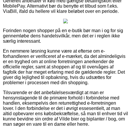
Generelt anbefaler vi køb med gængse betalingskort eller
MobilePay. Alternativt bør du benytte et tilbud som f.eks.
ViaBill, ifald du hellere vil klare beløbet over en periode.
Forinden nogen shopper på en e-butik bør man i og for sig
gennemløbe dens handelsvilkår, men det er i reglen ikke
særlig interessant.
En nemmere løsning kunne være at efterse om e-
forhandleren er verificeret af e-mærket, da det almindeligvis
er en tryghed om at online forretningen anerkender de
officielle regler, samt at shoppen af og til overvåges af
fagfolk der har meget erfaring med de gældende regler. Det
giver dig lejlighed til opbakning, hvis du udsættes for
problemer i processen med din shopping.
Tilsvarende er det anbefalelsesværdigt at man er
hensynstagende til de primære forhold i forbindelse med
handlen, eksempelvis den returrettighed e-forretningen
lover. I den forbindelse er det i øvrigt essesentielt, at man
altid opbevarer ens købsbekræftelse, så man til enhver tid vil
kunne bevidne sin ordre af Vilde bier og biplanter / bog, om
man søger en vare til en dame eller herre.