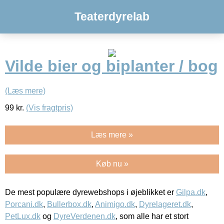
Teaterdyrelab
Vilde bier og biplanter / bog
(Læs mere)
99
kr.
(Vis fragtpris)
Læs mere »
Køb nu »
De mest populære dyrewebshops i øjeblikket er
Gilpa.dk
,
Porcani.dk
,
Bullerbox.dk
,
Animigo.dk
,
Dyrelageret.dk
,
PetLux.dk
og
DyreVerdenen.dk
, som alle har et stort