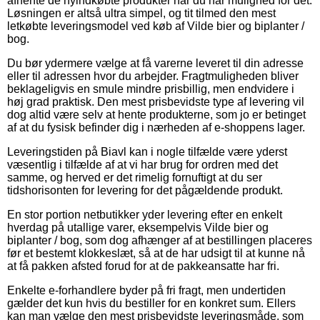
afhente de nyindkøbte produkter når du har mulighed for det.
Løsningen er altså ultra simpel, og tit tilmed den mest
letkøbte leveringsmodel ved køb af Vilde bier og biplanter /
bog.
Du bør ydermere vælge at få varerne leveret til din adresse
eller til adressen hvor du arbejder. Fragtmuligheden bliver
beklageligvis en smule mindre prisbillig, men endvidere i
høj grad praktisk. Den mest prisbevidste type af levering vil
dog altid være selv at hente produkterne, som jo er betinget
af at du fysisk befinder dig i nærheden af e-shoppens lager.
Leveringstiden på Biavl kan i nogle tilfælde være yderst
væsentlig i tilfælde af at vi har brug for ordren med det
samme, og herved er det rimelig fornuftigt at du ser
tidshorisonten for levering for det pågældende produkt.
En stor portion netbutikker yder levering efter en enkelt
hverdag på utallige varer, eksempelvis Vilde bier og
biplanter / bog, som dog afhænger af at bestillingen placeres
før et bestemt klokkeslæt, så at de har udsigt til at kunne nå
at få pakken afsted forud for at de pakkeansatte har fri.
Enkelte e-forhandlere byder på fri fragt, men undertiden
gælder det kun hvis du bestiller for en konkret sum. Ellers
kan man vælge den mest prisbevidste leveringsmåde, som