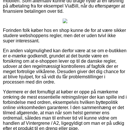
mobilen. Som alternativ kunne du drage nytte af en løsning
på afbetaling fra for eksempel ViaBill, når du efterspørger at
finansiere betalingen over tid.
Forinden folk køber hos en shop kunne de for at være sikker
studere webshoppens regler, men det er uden tvivl ikke
super interessant.
En anden valgmulighed kan derfor være at se om e-butikken
er e-mærke godkendt, grundet at det burde være en
forsikring om at e-shoppen lever op til de danske regler,
udover at den regelmæssigt kontrolleres af fagfolk der er
meget fortrolige vilkårene. Desuden giver det dig chance for
at blive hjulpet, for så vidt du får problemstillinger i
processen med din ordre.
Ydermere er det fornuftigt at køber er oppe på mærkerne
omkring de mest essentielle retningslinjer der kan spille ind i
forbindelse med ordren, eksempelvis hvilken byttepolitik
online virksomheden garanterer. I den sammenhæng er det
tilmed afgørende, at man når som helst gemmer ens
ordremail, således man til enhver tid vil kunne vidne om
handlen af Vintergrene / A2, ligegyldigt om man er på udkig
efter et produkt til en dreng eller pige.