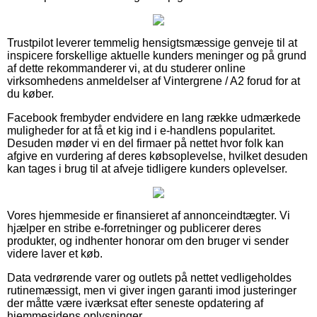
Trustpilot leverer temmelig hensigtsmæssige genveje til at
inspicere forskellige aktuelle kunders meninger og på grund
af dette rekommanderer vi, at du studerer online
virksomhedens anmeldelser af Vintergrene / A2 forud for at
du køber.
Facebook frembyder endvidere en lang række udmærkede
muligheder for at få et kig ind i e-handlens popularitet.
Desuden møder vi en del firmaer på nettet hvor folk kan
afgive en vurdering af deres købsoplevelse, hvilket desuden
kan tages i brug til at afveje tidligere kunders oplevelser.
Vores hjemmeside er finansieret af annonceindtægter. Vi
hjælper en stribe e-forretninger og publicerer deres
produkter, og indhenter honorar om den bruger vi sender
videre laver et køb.
Data vedrørende varer og outlets på nettet vedligeholdes
rutinemæssigt, men vi giver ingen garanti imod justeringer
der måtte være iværksat efter seneste opdatering af
hjemmesidens oplysninger.