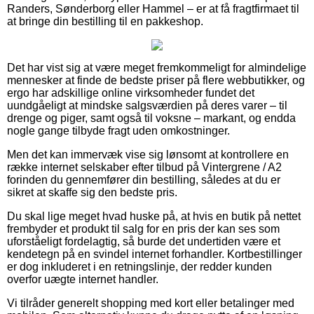
Randers, Sønderborg eller Hammel – er at få fragtfirmaet til
at bringe din bestilling til en pakkeshop.
Det har vist sig at være meget fremkommeligt for almindelige
mennesker at finde de bedste priser på flere webbutikker, og
ergo har adskillige online virksomheder fundet det
uundgåeligt at mindske salgsværdien på deres varer – til
drenge og piger, samt også til voksne – markant, og endda
nogle gange tilbyde fragt uden omkostninger.
Men det kan immervæk vise sig lønsomt at kontrollere en
række internet selskaber efter tilbud på Vintergrene / A2
forinden du gennemfører din bestilling, således at du er
sikret at skaffe sig den bedste pris.
Du skal lige meget hvad huske på, at hvis en butik på nettet
frembyder et produkt til salg for en pris der kan ses som
uforståeligt fordelagtig, så burde det undertiden være et
kendetegn på en svindel internet forhandler. Kortbestillinger
er dog inkluderet i en retningslinje, der redder kunden
overfor uægte internet handler.
Vi tilråder generelt shopping med kort eller betalinger med