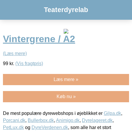
Teaterdyrelab
Vintergrene / A2
(Læs mere)
99
kr.
(Vis fragtpris)
Læs mere »
Køb nu »
De mest populære dyrewebshops i øjeblikket er
Gilpa.dk
,
Porcani.dk
,
Bullerbox.dk
,
Animigo.dk
,
Dyrelageret.dk
,
PetLux.dk
og
DyreVerdenen.dk
, som alle har et stort