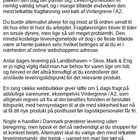
pakken den dag der passer dig. Leveringsmetoden er
nemlig vældig smart, og i mange tilfælde endvidere den
mest letkøbte fragtløsning ved køb af Vintergrene / A2.
Du burde alternativt afveje for og imod at få ordren sendt til
dit hus eller til hvor du arbejder. Fragtløsningen bliver til tider
en smule dyrere, men lige så vel meget problemfri. Den
mindst kostelige leveringsmetode vil dog i de fleste tilfælde
være at hente pakken selv, hvilket betinges af at du er i
nærheden af online webshoppens adresse.
Antal dages levering på Landbohaven > Skov, Mark & Eng
er jo rigtig vigtig ifald man har behov for varen lige om lidt,
og herved er det altså fornuftigt at du kontrollerer det
anslåede leveringstidspunkt for det relevante produkt.
En lang række webbutikker giver løfte om 1 dags fragt på
adskillige varenumre, eksempelvis Vintergrene / A2, som
alligevel regnes ud fra at der bestilles forinden et besluttet
tidspunkt, med hensynstagen til at de med sikkerhed kan nå
at få dit nye produkt på posthuset før logistikpersonalet får fri.
Nogle e-handler i Danmark præsterer levering uden
beregning, men typisk er det så nødvendigt at du shopper for
et konkret beløb. Alternativt skal du vælge den mest letkøbte
leveringsmanér, der typisk – uanset om man bor tæt på