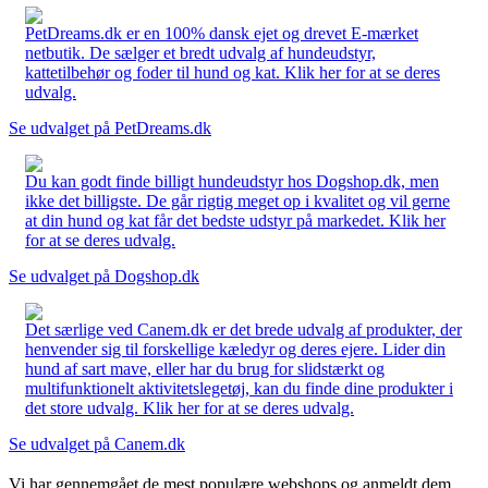
PetDreams.dk er en 100% dansk ejet og drevet E-mærket
netbutik. De sælger et bredt udvalg af hundeudstyr,
kattetilbehør og foder til hund og kat. Klik her for at se deres
udvalg.
Se udvalget på PetDreams.dk
Du kan godt finde billigt hundeudstyr hos Dogshop.dk, men
ikke det billigste. De går rigtig meget op i kvalitet og vil gerne
at din hund og kat får det bedste udstyr på markedet. Klik her
for at se deres udvalg.
Se udvalget på Dogshop.dk
Det særlige ved Canem.dk er det brede udvalg af produkter, der
henvender sig til forskellige kæledyr og deres ejere. Lider din
hund af sart mave, eller har du brug for slidstærkt og
multifunktionelt aktivitetslegetøj, kan du finde dine produkter i
det store udvalg. Klik her for at se deres udvalg.
Se udvalget på Canem.dk
Vi har gennemgået de mest populære webshops og anmeldt dem