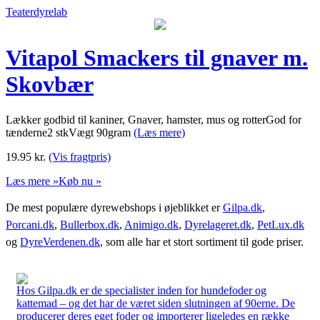
Teaterdyrelab
Vitapol Smackers til gnaver m.
Skovbær
Lækker godbid til kaniner, Gnaver, hamster, mus og rotterGod for
tænderne2 stkVægt 90gram
(Læs mere)
19.95
kr.
(Vis fragtpris)
Læs mere »
Køb nu »
De mest populære dyrewebshops i øjeblikket er
Gilpa.dk
,
Porcani.dk
,
Bullerbox.dk
,
Animigo.dk
,
Dyrelageret.dk
,
PetLux.dk
og
DyreVerdenen.dk
, som alle har et stort sortiment til gode priser.
Hos Gilpa.dk er de specialister inden for hundefoder og
kattemad – og det har de været siden slutningen af 90erne. De
producerer deres eget foder og importerer ligeledes en række