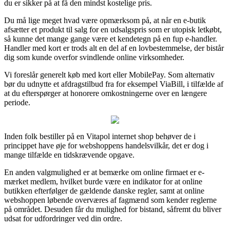
du er sikker på at få den mindst kostelige pris.
Du må lige meget hvad være opmærksom på, at når en e-butik
afsætter et produkt til salg for en udsalgspris som er utopisk letkøbt,
så kunne det mange gange være et kendetegn på en fup e-handler.
Handler med kort er trods alt en del af en lovbestemmelse, der bistår
dig som kunde overfor svindlende online virksomheder.
Vi foreslår generelt køb med kort eller MobilePay. Som alternativ
bør du udnytte et afdragstilbud fra for eksempel ViaBill, i tilfælde af
at du efterspørger at honorere omkostningerne over en længere
periode.
Inden folk bestiller på en Vitapol internet shop behøver de i
princippet have øje for webshoppens handelsvilkår, det er dog i
mange tilfælde en tidskrævende opgave.
En anden valgmulighed er at bemærke om online firmaet er e-
mærket medlem, hvilket burde være en indikator for at online
butikken efterfølger de gældende danske regler, samt at online
webshoppen løbende overværes af fagmænd som kender reglerne
på området. Desuden får du mulighed for bistand, såfremt du bliver
udsat for udfordringer ved din ordre.