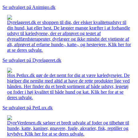
Se udvalget på Animigo.dk
Dyrelageret.dk er shoppen til dig, der elsker kvalitetsudstyr til
din hund, kat eller hest. De lægger mange kræfter i at forhandle
udstyr til kæledyrene, der er afprøvet og testet af
dyreadfærdsterapeuter, dyrlæger og ikke mindst det vigtigste af
alt, afprøvet af erfarne hunde-, katte-, og hesteejere. Klik her for
at se deres udvalg.
Se udvalget på Dyrelageret.dk
Hos Petlux.dk gør de det nemt for dig at være kæledyrsejer. De
hjælper dig nemlig med altid at have de rette produkter lige ved
hånden. Her finder du et bredt sortiment af både udstyr, legetøj
og foder i høj kvalitet til både hund og kat. Klik her for at se
deres udvalg.
Se udvalget på PetLux.dk
DyreVerdenen.dk sælger et bredt udvalg af foder og tilbehør til
hunde, katte, kaniner, gnavere, fugle, akvarier, fisk, reptiller og
krybdyr. Klik her for at se deres udvalg.