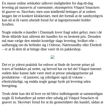
En masse online selskaber udlover muligheden for dag-til-dag
levering på massevis af varenumre, eksempelvis Vitapol Smackers
til gnaver m. Skovbær, men som imidlertid betinges af at ordren
lægges før et konkret klokkeslæt, med det formål at de sandsynligvis
kan nå at få varen afsendt forud for at lagerpersonalet holder
fyraften.
Nogle enkelte e-handler i Danmark lover fragt uden gebyr, men i de
fleste tilfælde kun såfremt der handles for en bestemt pris. Desuden
må man vælge den mindst kostelige slags levering, hvilket ofte –
uafhængig om du befinder sig i Odense, Nørresundby eller Ebeltoft
– er at få dem til at bringe dine varer til en pakkeshop.
Det er jo yderst praktisk for enhver at finde de laveste priser på
tværs af butikker på nettet, og herved har en hel del Vitapol internet
outlets ikke kunne lade være med at presse udsalgspriserne på
produkterne – til juniorer, og yderligere også til voksne –
eftertrykkeligt, og endda nogle gange byde på levering uden
beregning.
Trods dette kan det til hver en tid blive indbringende at sammenligne
nogle få forhandlere på nettet efter udsalg på Vitapol Smackers til
gnaver m. Skovbær forud for at du gennemfører din handel, sådan at