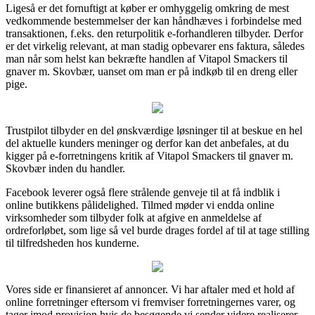
Ligeså er det fornuftigt at køber er omhyggelig omkring de mest
vedkommende bestemmelser der kan håndhæves i forbindelse med
transaktionen, f.eks. den returpolitik e-forhandleren tilbyder. Derfor
er det virkelig relevant, at man stadig opbevarer ens faktura, således
man når som helst kan bekræfte handlen af Vitapol Smackers til
gnaver m. Skovbær, uanset om man er på indkøb til en dreng eller
pige.
Trustpilot tilbyder en del ønskværdige løsninger til at beskue en hel
del aktuelle kunders meninger og derfor kan det anbefales, at du
kigger på e-forretningens kritik af Vitapol Smackers til gnaver m.
Skovbær inden du handler.
Facebook leverer også flere strålende genveje til at få indblik i
online butikkens pålidelighed. Tilmed møder vi endda online
virksomheder som tilbyder folk at afgive en anmeldelse af
ordreforløbet, som lige så vel burde drages fordel af til at tage stilling
til tilfredsheden hos kunderne.
Vores side er finansieret af annoncer. Vi har aftaler med et hold af
online forretninger eftersom vi fremviser forretningernes varer, og
tager imod provision hvis de besøgende vi sender videre realiserer