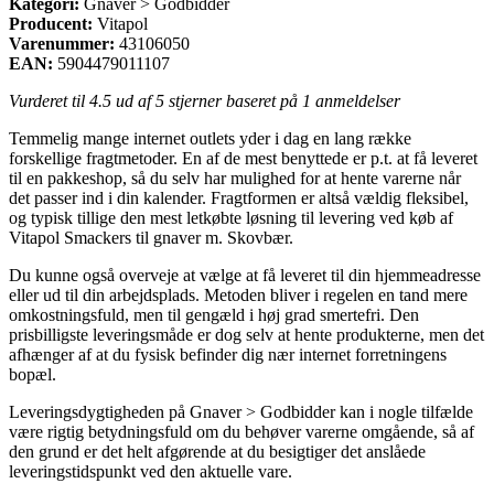
Kategori:
Gnaver > Godbidder
Producent:
Vitapol
Varenummer:
43106050
EAN:
5904479011107
Vurderet til
4.5
ud af 5 stjerner baseret på
1
anmeldelser
Temmelig mange internet outlets yder i dag en lang række
forskellige fragtmetoder. En af de mest benyttede er p.t. at få leveret
til en pakkeshop, så du selv har mulighed for at hente varerne når
det passer ind i din kalender. Fragtformen er altså vældig fleksibel,
og typisk tillige den mest letkøbte løsning til levering ved køb af
Vitapol Smackers til gnaver m. Skovbær.
Du kunne også overveje at vælge at få leveret til din hjemmeadresse
eller ud til din arbejdsplads. Metoden bliver i regelen en tand mere
omkostningsfuld, men til gengæld i høj grad smertefri. Den
prisbilligste leveringsmåde er dog selv at hente produkterne, men det
afhænger af at du fysisk befinder dig nær internet forretningens
bopæl.
Leveringsdygtigheden på Gnaver > Godbidder kan i nogle tilfælde
være rigtig betydningsfuld om du behøver varerne omgående, så af
den grund er det helt afgørende at du besigtiger det anslåede
leveringstidspunkt ved den aktuelle vare.