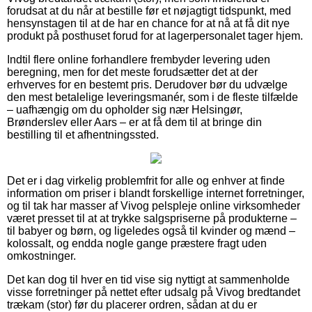
forudsat at du når at bestille før et nøjagtigt tidspunkt, med
hensynstagen til at de har en chance for at nå at få dit nye
produkt på posthuset forud for at lagerpersonalet tager hjem.
Indtil flere online forhandlere frembyder levering uden
beregning, men for det meste forudsætter det at der
erhverves for en bestemt pris. Derudover bør du udvælge
den mest betalelige leveringsmanér, som i de fleste tilfælde
– uafhængig om du opholder sig nær Helsingør,
Brønderslev eller Aars – er at få dem til at bringe din
bestilling til et afhentningssted.
Det er i dag virkelig problemfrit for alle og enhver at finde
information om priser i blandt forskellige internet forretninger,
og til tak har masser af Vivog pelspleje online virksomheder
været presset til at at trykke salgspriserne på produkterne –
til babyer og børn, og ligeledes også til kvinder og mænd –
kolossalt, og endda nogle gange præstere fragt uden
omkostninger.
Det kan dog til hver en tid vise sig nyttigt at sammenholde
visse forretninger på nettet efter udsalg på Vivog bredtandet
trækam (stor) før du placerer ordren, sådan at du er