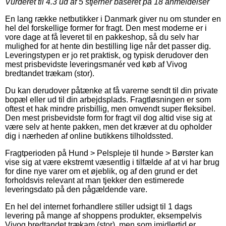
Vurderet til
4.3
ud af 5 stjerner baseret på
18
anmeldelser
En lang række netbutikker i Danmark giver nu om stunder en
hel del forskellige former for fragt. Den mest moderne er i
vore dage at få leveret til en pakkeshop, så du selv har
mulighed for at hente din bestilling lige når det passer dig.
Leveringstypen er jo ret praktisk, og typisk derudover den
mest prisbevidste leveringsmanér ved køb af Vivog
bredtandet trækam (stor).
Du kan derudover påtænke at få varerne sendt til din private
bopæl eller ud til din arbejdsplads. Fragtløsningen er som
oftest et hak mindre prisbillig, men omvendt super fleksibel.
Den mest prisbevidste form for fragt vil dog altid vise sig at
være selv at hente pakken, men det kræver at du opholder
dig i nærheden af online butikkens tilholdssted.
Fragtperioden på Hund > Pelspleje til hunde > Børster kan
vise sig at være ekstremt væsentlig i tilfælde af at vi har brug
for dine nye varer om et øjeblik, og af den grund er det
forholdsvis relevant at man tjekker den estimerede
leveringsdato på den pågældende vare.
En hel del internet forhandlere stiller udsigt til 1 dags
levering på mange af shoppens produkter, eksempelvis
Vivog bredtandet trækam (stor), men som imidlertid er