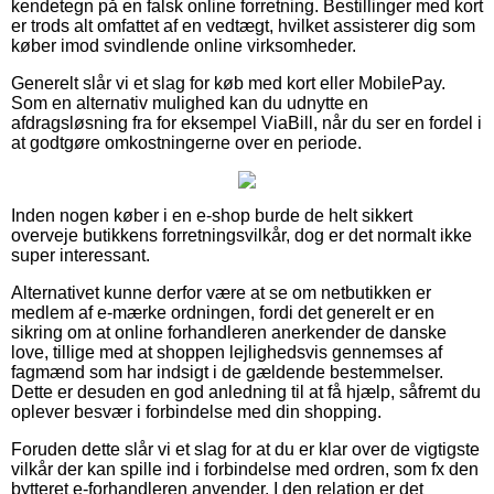
kendetegn på en falsk online forretning. Bestillinger med kort
er trods alt omfattet af en vedtægt, hvilket assisterer dig som
køber imod svindlende online virksomheder.
Generelt slår vi et slag for køb med kort eller MobilePay.
Som en alternativ mulighed kan du udnytte en
afdragsløsning fra for eksempel ViaBill, når du ser en fordel i
at godtgøre omkostningerne over en periode.
Inden nogen køber i en e-shop burde de helt sikkert
overveje butikkens forretningsvilkår, dog er det normalt ikke
super interessant.
Alternativet kunne derfor være at se om netbutikken er
medlem af e-mærke ordningen, fordi det generelt er en
sikring om at online forhandleren anerkender de danske
love, tillige med at shoppen lejlighedsvis gennemses af
fagmænd som har indsigt i de gældende bestemmelser.
Dette er desuden en god anledning til at få hjælp, såfremt du
oplever besvær i forbindelse med din shopping.
Foruden dette slår vi et slag for at du er klar over de vigtigste
vilkår der kan spille ind i forbindelse med ordren, som fx den
bytteret e-forhandleren anvender. I den relation er det