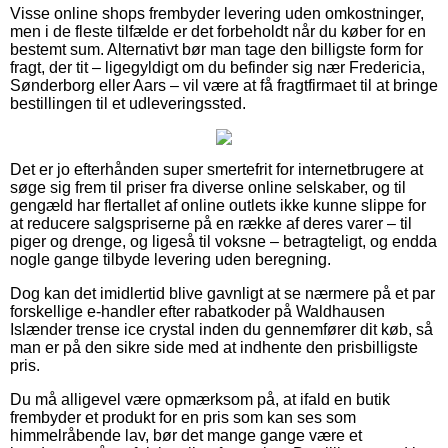
Visse online shops frembyder levering uden omkostninger,
men i de fleste tilfælde er det forbeholdt når du køber for en
bestemt sum. Alternativt bør man tage den billigste form for
fragt, der tit – ligegyldigt om du befinder sig nær Fredericia,
Sønderborg eller Aars – vil være at få fragtfirmaet til at bringe
bestillingen til et udleveringssted.
Det er jo efterhånden super smertefrit for internetbrugere at
søge sig frem til priser fra diverse online selskaber, og til
gengæld har flertallet af online outlets ikke kunne slippe for
at reducere salgspriserne på en række af deres varer – til
piger og drenge, og ligeså til voksne – betragteligt, og endda
nogle gange tilbyde levering uden beregning.
Dog kan det imidlertid blive gavnligt at se nærmere på et par
forskellige e-handler efter rabatkoder på Waldhausen
Islænder trense ice crystal inden du gennemfører dit køb, så
man er på den sikre side med at indhente den prisbilligste
pris.
Du må alligevel være opmærksom på, at ifald en butik
frembyder et produkt for en pris som kan ses som
himmelråbende lav, bør det mange gange være et