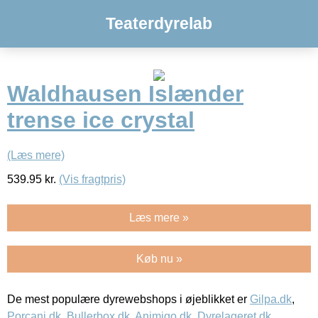
Teaterdyrelab
Waldhausen Islænder
trense ice crystal
(Læs mere)
539.95
kr.
(Vis fragtpris)
Læs mere »
Køb nu »
De mest populære dyrewebshops i øjeblikket er
Gilpa.dk
,
Porcani.dk
,
Bullerbox.dk
,
Animigo.dk
,
Dyrelageret.dk
,