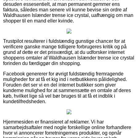
desuden essesentielt, at man permanent gemmer ens
faktura, således man senere vil kunne bevise sin ordre af
Waldhausen Islænder trense ice crystal, uafhængig om man
shopper til en mand eller kvinde.
Trustpilot resulterer i fuldstændig gunstige chancer for at
verificere ganske mange tidligere forbrugeres kritik og på
grund af dette er det prisværdigt, at du udforsker internet
shoppens omtaler af Waldhausen Islænder trense ice crystal
forinden du færdiggør din shopping.
Facebook genererer for øvrigt fuldstændig fremragende
muligheder for at få et kig ind i netbutikkens pålidelighed.
Foruden det ser vi en del internet butikker som giver
kunderne mulighed for at sammensætte en omtale af deres
køb, hvilket lige så vel bør bruges til at få et indblik i
kundetilfredsheden.
Hjemmesiden er finansieret af reklamer. Vi har
samarbejdsaftaler med nogle forskellige online forhandlere
hvor vi annoncerer forretningernes produkter, og opnår