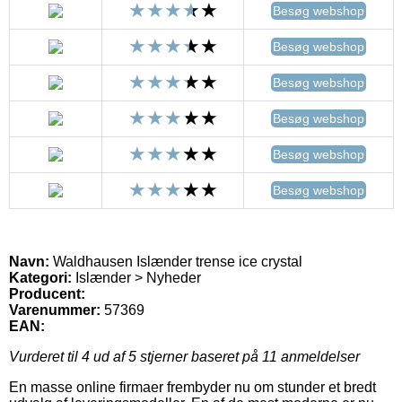
Besøg webshop
Besøg webshop
Besøg webshop
Besøg webshop
Besøg webshop
Besøg webshop
Navn:
Waldhausen Islænder trense ice crystal
Kategori:
Islænder > Nyheder
Producent:
Varenummer:
57369
EAN:
Vurderet til
4
ud af 5 stjerner baseret på
11
anmeldelser
En masse online firmaer frembyder nu om stunder et bredt