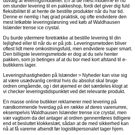
udvalg af leveringsmodeller. En af de mest moderne er nu
om stunder levering til en pakkeshop, fordi det giver dig fuld
fleksibilitet til at hente de bestilte produkter når du har tid.
Denne er nemlig i høj grad praktisk, og ofte endvidere den
mest letkøbte leveringsløsning ved køb af Waldhausen
Islænder trense ice crystal.
Du burde ydermere foretrække at bestille levering til din
lejlighed eller til når du er på job. Leveringsmetoden bliver
oftest lidt mere omkostningsfuld, men endvidere super smart.
Den billigste leveringsmetode er dog at du selv henter
pakken, som jo betinges af at du bor med kort afstand til e-
butikkens lager.
Leveringshastigheden på Islænder > Nyheder kan vise sig
at være usædvanlig central hvis du absolut skal bruge
ordren omgående, og i det øjemed er det særdeles klogt at
vi checker leveringstidspunktet ved det relevante produkt.
En masse online butikker reklamerer med levering på
næstkommende hverdag på en række af deres varenumre,
eksempelvis Waldhausen Islænder trense ice crystal, men
vær vagtsom da det antager at ordren gennemføres tidligere
end et besluttet klokkeslæt, sådan at de med sikkerhed kan
nå at få varerne afsendt før logistikpersonalet tager hjem.