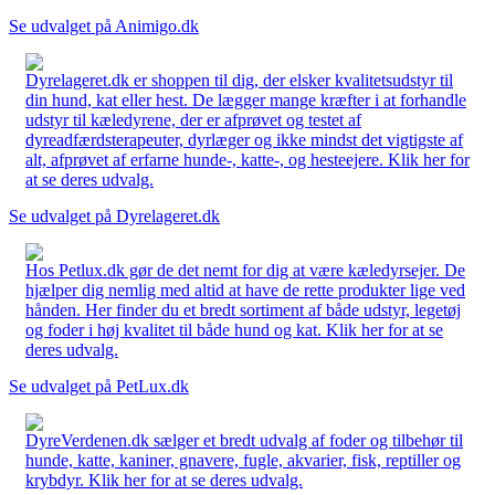
Se udvalget på Animigo.dk
Dyrelageret.dk er shoppen til dig, der elsker kvalitetsudstyr til
din hund, kat eller hest. De lægger mange kræfter i at forhandle
udstyr til kæledyrene, der er afprøvet og testet af
dyreadfærdsterapeuter, dyrlæger og ikke mindst det vigtigste af
alt, afprøvet af erfarne hunde-, katte-, og hesteejere. Klik her for
at se deres udvalg.
Se udvalget på Dyrelageret.dk
Hos Petlux.dk gør de det nemt for dig at være kæledyrsejer. De
hjælper dig nemlig med altid at have de rette produkter lige ved
hånden. Her finder du et bredt sortiment af både udstyr, legetøj
og foder i høj kvalitet til både hund og kat. Klik her for at se
deres udvalg.
Se udvalget på PetLux.dk
DyreVerdenen.dk sælger et bredt udvalg af foder og tilbehør til
hunde, katte, kaniner, gnavere, fugle, akvarier, fisk, reptiller og
krybdyr. Klik her for at se deres udvalg.