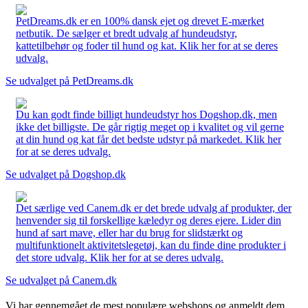
PetDreams.dk er en 100% dansk ejet og drevet E-mærket
netbutik. De sælger et bredt udvalg af hundeudstyr,
kattetilbehør og foder til hund og kat. Klik her for at se deres
udvalg.
Se udvalget på PetDreams.dk
Du kan godt finde billigt hundeudstyr hos Dogshop.dk, men
ikke det billigste. De går rigtig meget op i kvalitet og vil gerne
at din hund og kat får det bedste udstyr på markedet. Klik her
for at se deres udvalg.
Se udvalget på Dogshop.dk
Det særlige ved Canem.dk er det brede udvalg af produkter, der
henvender sig til forskellige kæledyr og deres ejere. Lider din
hund af sart mave, eller har du brug for slidstærkt og
multifunktionelt aktivitetslegetøj, kan du finde dine produkter i
det store udvalg. Klik her for at se deres udvalg.
Se udvalget på Canem.dk
Vi har gennemgået de mest populære webshops og anmeldt dem