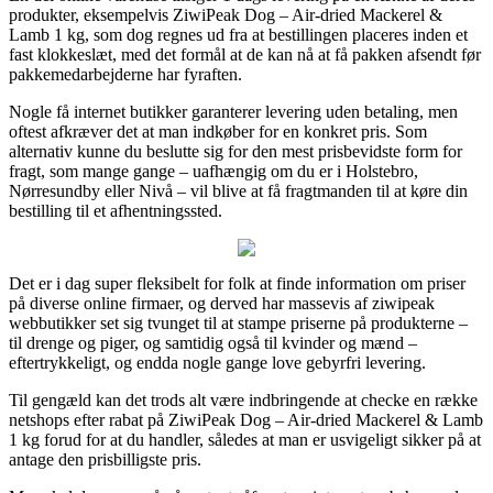
produkter, eksempelvis ZiwiPeak Dog – Air-dried Mackerel &
Lamb 1 kg, som dog regnes ud fra at bestillingen placeres inden et
fast klokkeslæt, med det formål at de kan nå at få pakken afsendt før
pakkemedarbejderne har fyraften.
Nogle få internet butikker garanterer levering uden betaling, men
oftest afkræver det at man indkøber for en konkret pris. Som
alternativ kunne du beslutte sig for den mest prisbevidste form for
fragt, som mange gange – uafhængig om du er i Holstebro,
Nørresundby eller Nivå – vil blive at få fragtmanden til at køre din
bestilling til et afhentningssted.
Det er i dag super fleksibelt for folk at finde information om priser
på diverse online firmaer, og derved har massevis af ziwipeak
webbutikker set sig tvunget til at stampe priserne på produkterne –
til drenge og piger, og samtidig også til kvinder og mænd –
eftertrykkeligt, og endda nogle gange love gebyrfri levering.
Til gengæld kan det trods alt være indbringende at checke en række
netshops efter rabat på ZiwiPeak Dog – Air-dried Mackerel & Lamb
1 kg forud for at du handler, således at man er usvigeligt sikker på at
antage den prisbilligste pris.