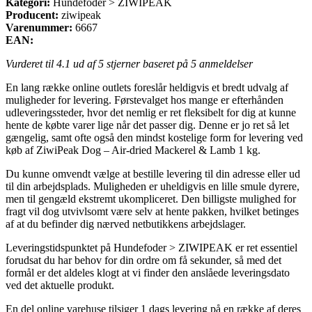
Kategori:
Hundefoder > ZIWIPEAK
Producent:
ziwipeak
Varenummer:
6667
EAN:
Vurderet til
4.1
ud af 5 stjerner baseret på
5
anmeldelser
En lang række online outlets foreslår heldigvis et bredt udvalg af
muligheder for levering. Førstevalget hos mange er efterhånden
udleveringssteder, hvor det nemlig er ret fleksibelt for dig at kunne
hente de købte varer lige når det passer dig. Denne er jo ret så let
gængelig, samt ofte også den mindst kostelige form for levering ved
køb af ZiwiPeak Dog – Air-dried Mackerel & Lamb 1 kg.
Du kunne omvendt vælge at bestille levering til din adresse eller ud
til din arbejdsplads. Muligheden er uheldigvis en lille smule dyrere,
men til gengæld ekstremt ukompliceret. Den billigste mulighed for
fragt vil dog utvivlsomt være selv at hente pakken, hvilket betinges
af at du befinder dig nærved netbutikkens arbejdslager.
Leveringstidspunktet på Hundefoder > ZIWIPEAK er ret essentiel
forudsat du har behov for din ordre om få sekunder, så med det
formål er det aldeles klogt at vi finder den anslåede leveringsdato
ved det aktuelle produkt.
En del online varehuse tilsiger 1 dags levering på en række af deres