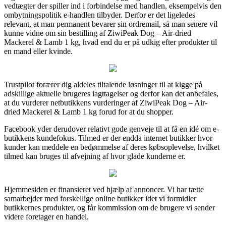
vedtægter der spiller ind i forbindelse med handlen, eksempelvis den
ombytningspolitik e-handlen tilbyder. Derfor er det ligeledes
relevant, at man permanent bevarer sin ordremail, så man senere vil
kunne vidne om sin bestilling af ZiwiPeak Dog – Air-dried
Mackerel & Lamb 1 kg, hvad end du er på udkig efter produkter til
en mand eller kvinde.
Trustpilot forærer dig aldeles tiltalende løsninger til at kigge på
adskillige aktuelle brugeres iagttagelser og derfor kan det anbefales,
at du vurderer netbutikkens vurderinger af ZiwiPeak Dog – Air-
dried Mackerel & Lamb 1 kg forud for at du shopper.
Facebook yder derudover relativt gode genveje til at få en idé om e-
butikkens kundefokus. Tilmed er der endda internet butikker hvor
kunder kan meddele en bedømmelse af deres købsoplevelse, hvilket
tilmed kan bruges til afvejning af hvor glade kunderne er.
Hjemmesiden er finansieret ved hjælp af annoncer. Vi har tætte
samarbejder med forskellige online butikker idet vi formidler
butikkernes produkter, og får kommission om de brugere vi sender
videre foretager en handel.