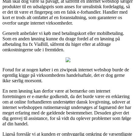
Man skal dog være så påvagt, at såfremt en internet webshop sælger
produkter til en udsalgspris som anses for urealistisk fordelagtig, så
er det tit være et fingerpeg om en falsk e-forhandler. Handler med
kort er trods alt omfattet af en foranstaltning, som garanterer os
overfor uægte internet virksomheder.
Generelt anbefaler vi køb med betalingskort eller mobilbetaling.
Som en anden løsning kunne du drage fordel af en løsning på
afbetaling fra fx ViaBill, såfremt du higer efter at afdrage
omkostningerne ude i fremtiden.
Forud for at nogen køber i en ziwipeak internet webshop burde de
egentlig kigge på virksomhedens handelsaftale, det er dog gerne
ikke særlig morsomt.
En nem løsning kan derfor være at bemærke om internet
forretningen er e-mærke godkendt, da det burde være en erklæring
om at online forhandleren understøtter dansk lovgivning, udover at
internet webshoppen rutinemæssigt undersøges af fagmænd der har
meget erfaring med de gældende bestemmelser. Desuden giver det
dig genvej til assistance, for så vidt du oplever problemer som følge
af din handel.
Ligeså foreslår vi at kunden er omhyggelig omkring de væsentligste