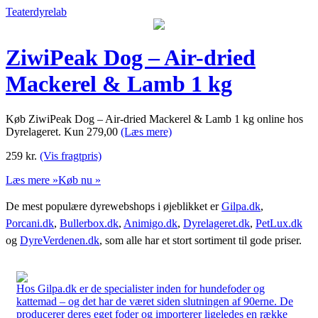
Teaterdyrelab
ZiwiPeak Dog – Air-dried
Mackerel & Lamb 1 kg
Køb ZiwiPeak Dog – Air-dried Mackerel & Lamb 1 kg online hos
Dyrelageret. Kun 279,00
(Læs mere)
259
kr.
(Vis fragtpris)
Læs mere »
Køb nu »
De mest populære dyrewebshops i øjeblikket er
Gilpa.dk
,
Porcani.dk
,
Bullerbox.dk
,
Animigo.dk
,
Dyrelageret.dk
,
PetLux.dk
og
DyreVerdenen.dk
, som alle har et stort sortiment til gode priser.
Hos Gilpa.dk er de specialister inden for hundefoder og
kattemad – og det har de været siden slutningen af 90erne. De
producerer deres eget foder og importerer ligeledes en række