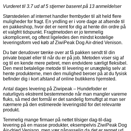
Vurderet til
3.7
ud af 5 stjerner baseret på
13
anmeldelser
Størstedelen af internet handler frembyder til alt held flere
muligheder for fragt. En yndling er i vore dage at afsende til
en pakkeshop, hvor det er nemt for dig at hente din ordre på
et valgfrit tidspunkt. Fragtmetoden er jo temmelig
ukompliceret, og oftest ligeledes den mindst kostelige
leveringsform ved køb af ZiwiPeak Dog Air-dried Venison.
Du bør derudover tænke over at få pakken sendt til din
private bopæl eller til når du er på job. Metoden viser sig af
og til en kende mere pebret, men endvidere særligt fleksibel.
Den mest betalelige metode til levering er unægtelig selv at
hente produkterne, men den mulighed beroer på at du fysisk
befinder dig i kort afstand af online butikkens hjemsted.
Antal dages levering på Ziwipeak – Hundefoder er
naturligvis ekstremt bestemmende når man mangler varerne
fluks, så med det formål er det sandelig fornuftigt at man ser
nærmere på den estimerede leveringstid for det relevante
produkt.
Temmelig mange firmaer på nettet tilsiger dag-til-dag
levering på en masse produkter, eksempelvis ZiwiPeak Dog
Air-dried Venison, men vær påpasselig da det er regnet ud