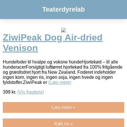
Teaterdyrelab
ZiwiPeak Dog Air-dried
Venison
Hundefoder til hvalpe og voksne hundeHjortekød – til alle
hunderacerForsigtigt lufttørret hjortekød fra 100% fritgående
og græsfodret hjort fra New Zealand. Foderet indeholder
ingen korn, ingen ris, ingen soja, ingen hvede og ingen
fyldstoffer.ZiwiPeak er
(Læs mere)
399
kr.
(Vis fragtpris)
Læs mere »
Køb nu »