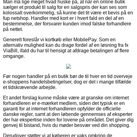
Man må lige meget hvad huske på, at når en online butik
sælger et produkt til salg for en salgspris der kan ses som
kolossalt overkommelig, så kunne det tit være et bevis på en
fup netshop. Handler med kort er i hvert fald en del af en
bestemmelse, der forsvarer kunden imod falske forhandlere
på nettet.
Generelt foreslår vi kortkøb eller MobilePay. Som en
alternativ mulighed kan du drage fordel af en løsning fra fx
ViaBill, ifald du har til hensigt at afdrage betalingen af flere
omgange.
Før nogen handler på en butik bør de til hver en tid overveje
e-shoppens handelsbetingelser, dog er det i mange tilfælde
et tidskrævende arbejde.
Et andet forslag kunne måske være at granske om internet
forhandleren er e-mærket medlem, siden det typisk er en
garanti for at internet forhandleren opfylder de officielle
danske regler, samt at den løbende gennemses af eksperter
der har ekspertise inden for lovene på området. Det giver dig
genvej til bistand, hvis du møder besvær ved din shopping.
Derudover støtter vi at køberen er vaks omkring de