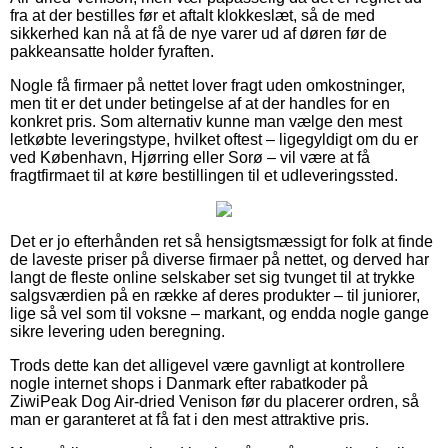
fra at der bestilles før et aftalt klokkeslæt, så de med
sikkerhed kan nå at få de nye varer ud af døren før de
pakkeansatte holder fyraften.
Nogle få firmaer på nettet lover fragt uden omkostninger,
men tit er det under betingelse af at der handles for en
konkret pris. Som alternativ kunne man vælge den mest
letkøbte leveringstype, hvilket oftest – ligegyldigt om du er
ved København, Hjørring eller Sorø – vil være at få
fragtfirmaet til at køre bestillingen til et udleveringssted.
Det er jo efterhånden ret så hensigtsmæssigt for folk at finde
de laveste priser på diverse firmaer på nettet, og derved har
langt de fleste online selskaber set sig tvunget til at trykke
salgsværdien på en række af deres produkter – til juniorer,
lige så vel som til voksne – markant, og endda nogle gange
sikre levering uden beregning.
Trods dette kan det alligevel være gavnligt at kontrollere
nogle internet shops i Danmark efter rabatkoder på
ZiwiPeak Dog Air-dried Venison før du placerer ordren, så
man er garanteret at få fat i den mest attraktive pris.