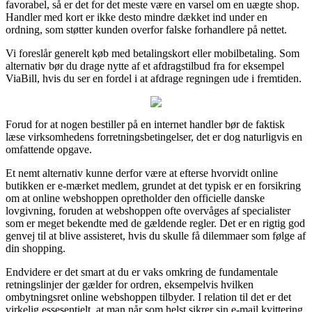
favorabel, så er det for det meste være en varsel om en uægte shop.
Handler med kort er ikke desto mindre dækket ind under en
ordning, som støtter kunden overfor falske forhandlere på nettet.
Vi foreslår generelt køb med betalingskort eller mobilbetaling. Som
alternativ bør du drage nytte af et afdragstilbud fra for eksempel
ViaBill, hvis du ser en fordel i at afdrage regningen ude i fremtiden.
Forud for at nogen bestiller på en internet handler bør de faktisk
læse virksomhedens forretningsbetingelser, det er dog naturligvis en
omfattende opgave.
Et nemt alternativ kunne derfor være at efterse hvorvidt online
butikken er e-mærket medlem, grundet at det typisk er en forsikring
om at online webshoppen opretholder den officielle danske
lovgivning, foruden at webshoppen ofte overvåges af specialister
som er meget bekendte med de gældende regler. Det er en rigtig god
genvej til at blive assisteret, hvis du skulle få dilemmaer som følge af
din shopping.
Endvidere er det smart at du er vaks omkring de fundamentale
retningslinjer der gælder for ordren, eksempelvis hvilken
ombytningsret online webshoppen tilbyder. I relation til det er det
virkelig essesentielt, at man når som helst sikrer sin e-mail kvittering,