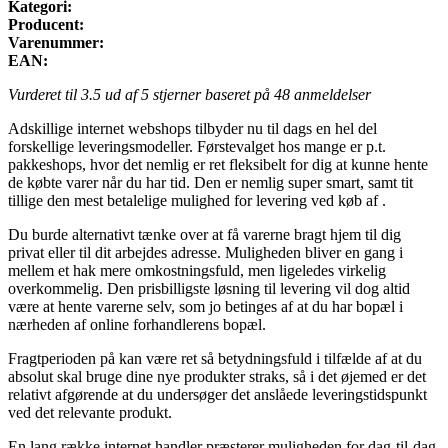
Kategori:
Producent:
Varenummer:
EAN:
Vurderet til
3.5
ud af 5 stjerner baseret på
48
anmeldelser
Adskillige internet webshops tilbyder nu til dags en hel del
forskellige leveringsmodeller. Førstevalget hos mange er p.t.
pakkeshops, hvor det nemlig er ret fleksibelt for dig at kunne hente
de købte varer når du har tid. Den er nemlig super smart, samt tit
tillige den mest betalelige mulighed for levering ved køb af .
Du burde alternativt tænke over at få varerne bragt hjem til dig
privat eller til dit arbejdes adresse. Muligheden bliver en gang i
mellem et hak mere omkostningsfuld, men ligeledes virkelig
overkommelig. Den prisbilligste løsning til levering vil dog altid
være at hente varerne selv, som jo betinges af at du har bopæl i
nærheden af online forhandlerens bopæl.
Fragtperioden på kan være ret så betydningsfuld i tilfælde af at du
absolut skal bruge dine nye produkter straks, så i det øjemed er det
relativt afgørende at du undersøger det anslåede leveringstidspunkt
ved det relevante produkt.
En lang række internet handler præsterer muligheden for dag-til-dag