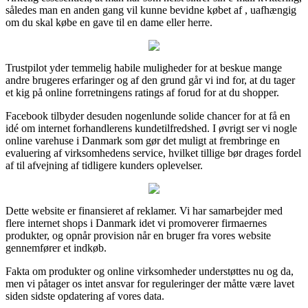
således man en anden gang vil kunne bevidne købet af , uafhængig
om du skal købe en gave til en dame eller herre.
Trustpilot yder temmelig habile muligheder for at beskue mange
andre brugeres erfaringer og af den grund går vi ind for, at du tager
et kig på online forretningens ratings af forud for at du shopper.
Facebook tilbyder desuden nogenlunde solide chancer for at få en
idé om internet forhandlerens kundetilfredshed. I øvrigt ser vi nogle
online varehuse i Danmark som gør det muligt at frembringe en
evaluering af virksomhedens service, hvilket tillige bør drages fordel
af til afvejning af tidligere kunders oplevelser.
Dette website er finansieret af reklamer. Vi har samarbejder med
flere internet shops i Danmark idet vi promoverer firmaernes
produkter, og opnår provision når en bruger fra vores website
gennemfører et indkøb.
Fakta om produkter og online virksomheder understøttes nu og da,
men vi påtager os intet ansvar for reguleringer der måtte være lavet
siden sidste opdatering af vores data.