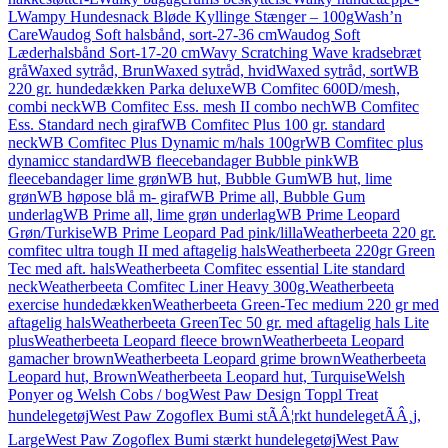
L
Wampy Hundesnack Bløde Kyllinge Stænger – 100g
Wash’n
Care
Waudog Soft halsbånd, sort-27-36 cm
Waudog Soft
Læderhalsbånd Sort-17-20 cm
Wavy Scratching Wave kradsebræt
grå
Waxed sytråd, Brun
Waxed sytråd, hvid
Waxed sytråd, sort
WB
220 gr. hundedækken Parka deluxe
WB Comfitec 600D/mesh,
combi neck
WB Comfitec Ess. mesh II combo nech
WB Comfitec
Ess. Standard nech giraf
WB Comfitec Plus 100 gr. standard
neck
WB Comfitec Plus Dynamic m/hals 100gr
WB Comfitec plus
dynamicc standard
WB fleecebandager Bubble pink
WB
fleecebandager lime grøn
WB hut, Bubble Gum
WB hut, lime
grøn
WB høpose blå m- giraf
WB Prime all, Bubble Gum
underlag
WB Prime all, lime grøn underlag
WB Prime Leopard
Grøn/Turkise
WB Prime Leopard Pad pink/lilla
Weatherbeeta 220 gr.
comfitec ultra tough II med aftagelig hals
Weatherbeeta 220gr Green
Tec med aft. hals
Weatherbeeta Comfitec essential Lite standard
neck
Weatherbeeta Comfitec Liner Heavy 300g.
Weatherbeeta
exercise hundedækken
Weatherbeeta Green-Tec medium 220 gr med
aftagelig hals
Weatherbeeta GreenTec 50 gr. med aftagelig hals Lite
plus
Weatherbeeta Leopard fleece brown
Weatherbeeta Leopard
gamacher brown
Weatherbeeta Leopard grime brown
Weatherbeeta
Leopard hut, Brown
Weatherbeeta Leopard hut, Turquise
Welsh
Ponyer og Welsh Cobs / bog
West Paw Design Toppl Treat
hundelegetøj
West Paw Zogoflex Bumi stÃÂ¦rkt hundelegetÃÂ¸j,
Large
West Paw Zogoflex Bumi stærkt hundelegetøj
West Paw