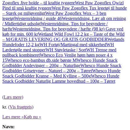
Zogoflex Jive bolde – til kraftig tyggere
West Paw Zogoflex Qwizl
Pind til små kraftig tyggere
West Paw Zogoflex Tux legetøj til hunde
– Stærk og miljøvenligt
West Paw Zogoflex Wox – 3 ben
legetøj
Westernridning / guide 46
Westernridning. Lær alt om reining
/ Midlertidigt udsolgt
Westernridning. Tips for begyndere /
hæfte
Westernridning. Tips for begyndere / hæfte (98 kr) Gave ved
køb for min. 600 kr
Wetland Wild Fowl 12,2 kg – Taste of the Wild
– M/GRATIS LEVERING OG GRATIS GODBIDDER
Wetlands
Hundefoder 12,2 kg
WH Fortøj/Martingal med sikkerhed
WH
Lædertøjle med stopper
WH Støvletaske | Sort
WH Trense med
pullback kombineret
Whesco Eco Venlig høm høm poser 4 x
15
Whesco eco-bambus db.side børste M
Whesco Hunde Snack
Godbidder Andevinger – 200g – Naturlige
Whesco Hunde Snack
Godbidder Grisetryner – Naturel – 200g – Tørret
Whesco Hunde
Snack Godbidder Kranse – Med Kylling – 500g
Whesco Hunde
Snack Godbidder Naturlig Lamme hovedhud – 100g – Tørret
(Læs mere)
kr.
(Vis fragtpris)
Læs mere »
Køb nu »
Navn: