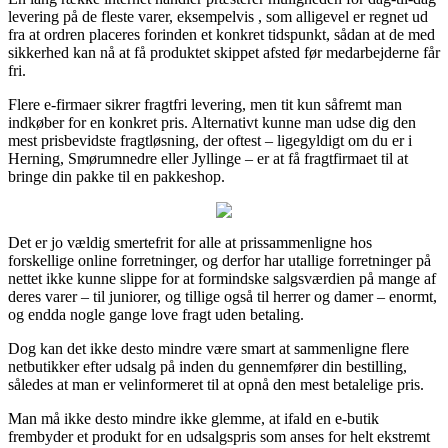
levering på de fleste varer, eksempelvis , som alligevel er regnet ud
fra at ordren placeres forinden et konkret tidspunkt, sådan at de med
sikkerhed kan nå at få produktet skippet afsted før medarbejderne får
fri.
Flere e-firmaer sikrer fragtfri levering, men tit kun såfremt man
indkøber for en konkret pris. Alternativt kunne man udse dig den
mest prisbevidste fragtløsning, der oftest – ligegyldigt om du er i
Herning, Smørumnedre eller Jyllinge – er at få fragtfirmaet til at
bringe din pakke til en pakkeshop.
Det er jo vældig smertefrit for alle at prissammenligne hos
forskellige online forretninger, og derfor har utallige forretninger på
nettet ikke kunne slippe for at formindske salgsværdien på mange af
deres varer – til juniorer, og tillige også til herrer og damer – enormt,
og endda nogle gange love fragt uden betaling.
Dog kan det ikke desto mindre være smart at sammenligne flere
netbutikker efter udsalg på inden du gennemfører din bestilling,
således at man er velinformeret til at opnå den mest betalelige pris.
Man må ikke desto mindre ikke glemme, at ifald en e-butik
frembyder et produkt for en udsalgspris som anses for helt ekstremt