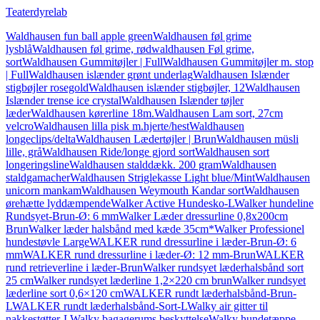
Teaterdyrelab
Waldhausen fun ball apple green
Waldhausen føl grime
lysblå
Waldhausen føl grime, rød
waldhausen Føl grime,
sort
Waldhausen Gummitøjler | Full
Waldhausen Gummitøjler m. stop
| Full
Waldhausen islænder grønt underlag
Waldhausen Islænder
stigbøjler rosegold
Waldhausen islænder stigbøjler, 12
Waldhausen
Islænder trense ice crystal
Waldhausen Islænder tøjler
læder
Waldhausen kørerline 18m.
Waldhausen Lam sort, 27cm
velcro
Waldhausen lilla pisk m.hjerte/hest
Waldhausen
longeclips/delta
Waldhausen Lædertøjler | Brun
Waldhausen müsli
lille, grå
Waldhausen Ride/longe gjord sort
Waldhausen sort
longeringsline
Waldhausen stalddækk. 200 gram
Waldhausen
staldgamacher
Waldhausen Striglekasse Light blue/Mint
Waldhausen
unicorn mankam
Waldhausen Weymouth Kandar sort
Waldhausen
ørehætte lyddæmpende
Walker Active Hundesko-L
Walker hundeline
Rundsyet-Brun-Ø: 6 mm
Walker Læder dressurline 0,8x200cm
Brun
Walker læder halsbånd med kæde 35cm*
Walker Professionel
hundestøvle Large
WALKER rund dressurline i læder-Brun-Ø: 6
mm
WALKER rund dressurline i læder-Ø: 12 mm-Brun
WALKER
rund retrieverline i læder-Brun
Walker rundsyet læderhalsbånd sort
25 cm
Walker rundsyet læderline 1,2×220 cm brun
Walker rundsyet
læderline sort 0,6×120 cm
WALKER rundt læderhalsbånd-Brun-
L
WALKER rundt læderhalsbånd-Sort-L
Walky air gitter til
nakkestøtter-L
Walky bagagerums beskyttelse
Walky hundetæppe-