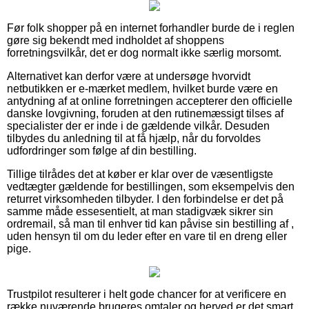
Før folk shopper på en internet forhandler burde de i reglen
gøre sig bekendt med indholdet af shoppens
forretningsvilkår, det er dog normalt ikke særlig morsomt.
Alternativet kan derfor være at undersøge hvorvidt
netbutikken er e-mærket medlem, hvilket burde være en
antydning af at online forretningen accepterer den officielle
danske lovgivning, foruden at den rutinemæssigt tilses af
specialister der er inde i de gældende vilkår. Desuden
tilbydes du anledning til at få hjælp, når du forvoldes
udfordringer som følge af din bestilling.
Tillige tilrådes det at køber er klar over de væsentligste
vedtægter gældende for bestillingen, som eksempelvis den
returret virksomheden tilbyder. I den forbindelse er det på
samme måde essesentielt, at man stadigvæk sikrer sin
ordremail, så man til enhver tid kan påvise sin bestilling af ,
uden hensyn til om du leder efter en vare til en dreng eller
pige.
Trustpilot resulterer i helt gode chancer for at verificere en
række nuværende brugeres omtaler og herved er det smart,