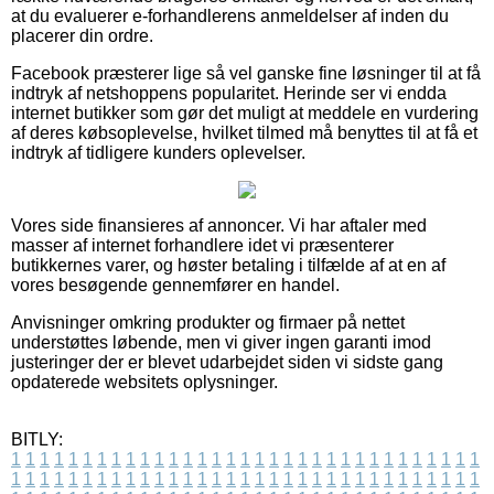
at du evaluerer e-forhandlerens anmeldelser af inden du
placerer din ordre.
Facebook præsterer lige så vel ganske fine løsninger til at få
indtryk af netshoppens popularitet. Herinde ser vi endda
internet butikker som gør det muligt at meddele en vurdering
af deres købsoplevelse, hvilket tilmed må benyttes til at få et
indtryk af tidligere kunders oplevelser.
Vores side finansieres af annoncer. Vi har aftaler med
masser af internet forhandlere idet vi præsenterer
butikkernes varer, og høster betaling i tilfælde af at en af
vores besøgende gennemfører en handel.
Anvisninger omkring produkter og firmaer på nettet
understøttes løbende, men vi giver ingen garanti imod
justeringer der er blevet udarbejdet siden vi sidste gang
opdaterede websitets oplysninger.
BITLY:
1
1
1
1
1
1
1
1
1
1
1
1
1
1
1
1
1
1
1
1
1
1
1
1
1
1
1
1
1
1
1
1
1
1
1
1
1
1
1
1
1
1
1
1
1
1
1
1
1
1
1
1
1
1
1
1
1
1
1
1
1
1
1
1
1
1