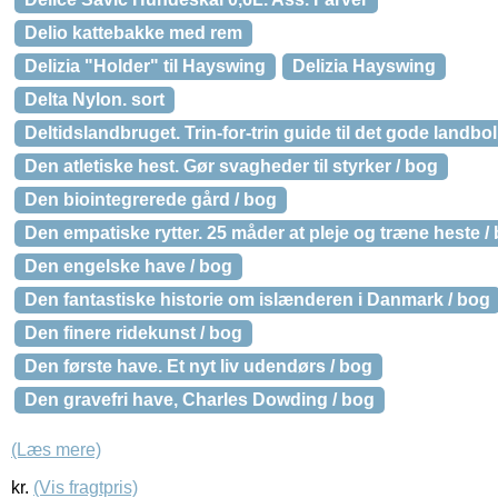
Delio kattebakke med rem
Delizia "Holder" til Hayswing
Delizia Hayswing
Delta Nylon. sort
Deltidslandbruget. Trin-for-trin guide til det gode landbol
Den atletiske hest. Gør svagheder til styrker / bog
Den biointegrerede gård / bog
Den empatiske rytter. 25 måder at pleje og træne heste /
Den engelske have / bog
Den fantastiske historie om islænderen i Danmark / bog
Den finere ridekunst / bog
Den første have. Et nyt liv udendørs / bog
Den gravefri have, Charles Dowding / bog
(Læs mere)
kr.
(Vis fragtpris)