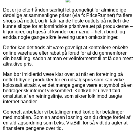
Det er jo efterhånden særligt let gængeligt for almindelige
dødelige at sammenligne priser (via fx PriceRunner) fra flere
shops på nettet, og til tak har de fleste outlets på nettet ikke
kunne slippe for at formindske prisniveauet på produkterne –
til juniorer, og ligeså til kvinder og mænd – helt i bund, og
endda nogle gange sikre levering uden omkostninger.
Derfor kan det trods alt være gavnligt at kontrollere enkelte
online varehuse efter rabat på forud for at du gennemfører
din bestilling, sådan at man er velinformeret til at få den mest
attraktive pris.
Man bør imidlertid være klar over, at når en forretning på
nettet tilbyder produkter for en udsalgspris som kan virke
kolossalt attraktiv, er det mange gange være et symbol på en
bedragerisk internet virksomhed. Kortkøb er i hvert fald
omsluttet af en retningslinje, som sikrer folk imod uægte
internet handler.
Generelt anbefaler vi betalinger med kort eller betalinger
med mobilen. Som en anden løsning kan du drage fordel af
en afdragsordning som f.eks. ViaBill, for så vidt du agter at
finansiere pengene over tid.