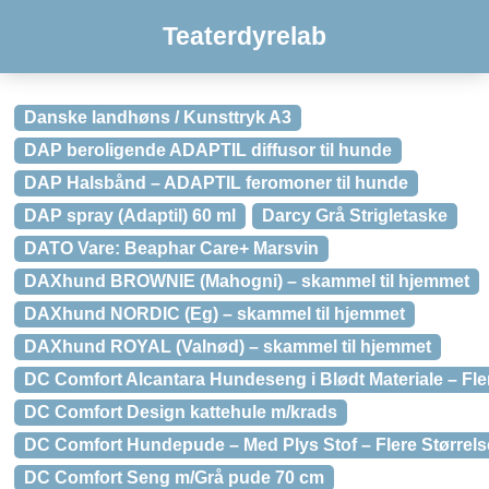
Teaterdyrelab
Danske landhøns / Kunsttryk A3
DAP beroligende ADAPTIL diffusor til hunde
DAP Halsbånd – ADAPTIL feromoner til hunde
DAP spray (Adaptil) 60 ml
Darcy Grå Strigletaske
DATO Vare: Beaphar Care+ Marsvin
DAXhund BROWNIE (Mahogni) – skammel til hjemmet
DAXhund NORDIC (Eg) – skammel til hjemmet
DAXhund ROYAL (Valnød) – skammel til hjemmet
DC Comfort Alcantara Hundeseng i Blødt Materiale – Fler
DC Comfort Design kattehule m/krads
DC Comfort Hundepude – Med Plys Stof – Flere Størrels
DC Comfort Seng m/Grå pude 70 cm