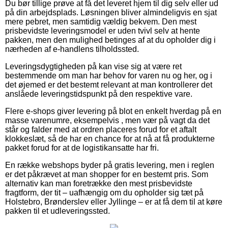
Du bør tillige prøve at få det leveret hjem til dig selv eller ud
på din arbejdsplads. Løsningen bliver almindeligvis en sjat
mere pebret, men samtidig vældig bekvem. Den mest
prisbevidste leveringsmodel er uden tvivl selv at hente
pakken, men den mulighed betinges af at du opholder dig i
nærheden af e-handlens tilholdssted.
Leveringsdygtigheden på kan vise sig at være ret
bestemmende om man har behov for varen nu og her, og i
det øjemed er det bestemt relevant at man kontrollerer det
anslåede leveringstidspunkt på den respektive vare.
Flere e-shops giver levering på blot en enkelt hverdag på en
masse varenumre, eksempelvis , men vær på vagt da det
står og falder med at ordren placeres forud for et aftalt
klokkeslæt, så de har en chance for at nå at få produkterne
pakket forud for at de logistikansatte har fri.
En række webshops byder på gratis levering, men i reglen
er det påkrævet at man shopper for en bestemt pris. Som
alternativ kan man foretrække den mest prisbevidste
fragtform, der tit – uafhængig om du opholder sig tæt på
Holstebro, Brønderslev eller Jyllinge – er at få dem til at køre
pakken til et udleveringssted.