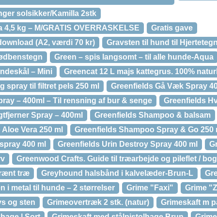
ger solsikker/Kamilla 2stk
na 4,5 kg – M/GRATIS OVERRASKELSE
Gratis gave
 download (A2, værdi 70 kr)
Gravsten til hund til Hjerteteg
 kødbenstegn
Green – spis langsomt – til alle hunde-Aqua
ndeskål – Mini
Greencat 12 L majs kattegrus. 100% naturl
spray til filtret pels 250 ml
Greenfields Gå Væk Spray 4
pray – 400ml – Til rensning af bur & senge
Greenfields H
gtfjerner Spray – 400ml
Greenfields Shampoo & balsam
Aloe Vera 250 ml
Greenfields Shampoo Spray & Go 250 
spray 400 ml
Greenfields Urin Destroy Spray 400 ml
G
rv
Greenwood Crafts. Guide til træarbejde og pileflet / bog
rænt træ
Greyhound halsbånd i kalvelæder-Brun-L
Gr
i metal til hunde – 2 størrelser
Grime "Faxi"
Grime "Z
s og sten
Grimeovertræk 2 stk. (natur)
Grimeskaft m p
hage | Sort
Grimeskaft med stålpistolhage Brun
Grime