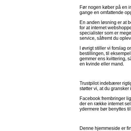
Før nogen køber på en in
gange en omfattende op
En anden løsning er at 
for at internet webshoppe
specialister som er meg
service, såfremt du oplev
I øvrigt stiller vi forsl
bestillingen, til eksempel 
gemmer ens kvittering, s
en kvinde eller mand.
Trustpilot indebærer rig
støtter vi, at du gransker
Facebook frembringer lig
der en række internet s
ydermere bør benyttes til
Denne hjemmeside er fina