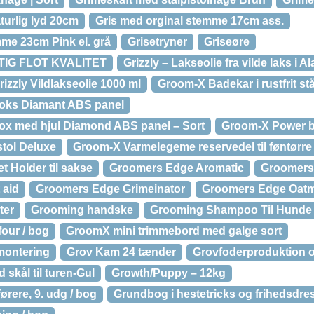
turlig lyd 20cm
Gris med orginal stemme 17cm ass.
mme 23cm Pink el. grå
Grisetryner
Griseøre
IGTIG FLOT KVALITET
Grizzly – Lakseolie fra vilde laks i A
rizzly Vildlakseolie 1000 ml
Groom-X Badekar i rustfrit 
oks Diamant ABS panel
x med hjul Diamond ABS panel – Sort
Groom-X Power b
tol Deluxe
Groom-X Varmelegeme reservedel til føntørre
 Holder til sakse
Groomers Edge Aromatic
Groomers
 aid
Groomers Edge Grimeinator
Groomers Edge Oatm
ter
Grooming handske
Grooming Shampoo Til Hunde 
our / bog
GroomX mini trimmebord med galge sort
gmontering
Grov Kam 24 tænder
Grovfoderproduktion o
 skål til turen-Gul
Growth/Puppy – 12kg
ørere, 9. udg / bog
Grundbog i hestetricks og frihedsdre