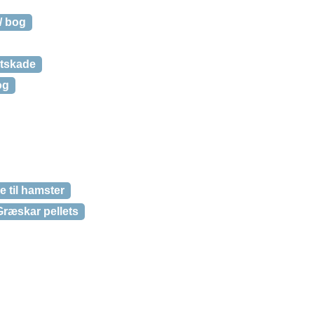
/ bog
rtskade
og
 til hamster
Græskar pellets