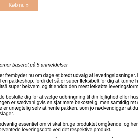
Køb nu »
jerner baseret på
5
anmeldelser
kker frembyder nu om dage et bredt udvalg af leveringsløsninger
l en pakkeshop, fordi det så er super fleksibelt for dig at kunne
ltså super bekvem, og tit endda den mest letkøbte leveringsform
slutte dig for at vælge udbringning til din lejlighed eller hus
ngen er sædvanligvis en sjat mere bekostelig, men samtidig ret
e er unægtelig selv at hente pakken, som jo nødvendiggør at d
slager.
dvanlig essentiel om vi skal bruge produktet omgående, og herve
forventede leveringsdato ved det respektive produkt.