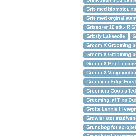
Gris med blomster, na
Gris med orginal ste
Griseører 10 stk.- R
Grizzly Lakseolie
G
Groom-X Grooming b
Groom-X Grooming bo
Groom-X Pro Trimmes
Groom-X Vægmonteret
Groomers Edge Furst
Groomers Goop affed
Grooming, af Tina Duf
Grotte Lennie til væ
Growler stor mad/vand
Grundbog for sprøjtef