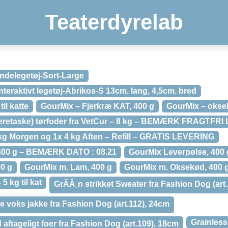
Teaterdyrelab
undelegetøj-Sort-Large
nteraktivt legetøj-Abrikos-S 13cm. lang, 4,5cm. bred
il katte
GourMix – Fjerkræ KAT, 400 g
GourMix – oksekø
 bæretaske) tørfoder fra VetCur – 8 kg – BEMÆRK FRAGTFR
kg Morgen og 1x 4 kg Aften – Refill – GRATIS LEVERING
400 g – BEMÆRK DATO : 08.21
GourMix Leverpølse, 400 
00 g
GourMix m. Lam, 400 g
GourMix m. Oksekød, 400 
 kg til kat
GrÃÂ¸n strikket Sweater fra Fashion Dog (art
 voks jakke fra Fashion Dog (art.112), 24cm
Grainless
aftageligt foer fra Fashion Dog (art.109), 18cm