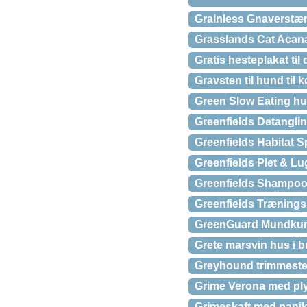
Grainless Gnaverstæn
Grasslands Cat Aca
Gratis hesteplakat til
Gravsten til hund til
Green Slow Eating hu
Greenfields Detangling 
Greenfields Habitat S
Greenfields Plet & Lu
Greenfields Shampoo 
Greenfields Trænings
GreenGuard Mundku
Grete marsvin hus i b
Greyhound trimmesten 
Grime Verona med ply
Grimeskaft med panik