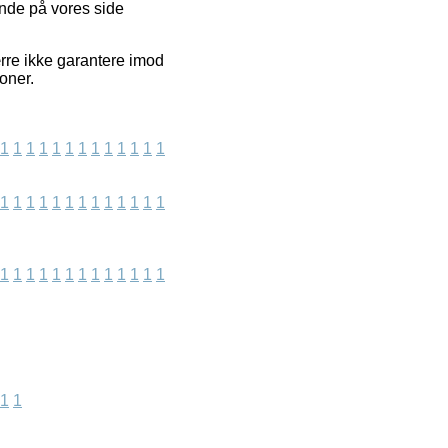
ende på vores side
rre ikke garantere imod
oner.
1
1
1
1
1
1
1
1
1
1
1
1
1
1
1
1
1
1
1
1
1
1
1
1
1
1
1
1
1
1
1
1
1
1
1
1
1
1
1
1
1