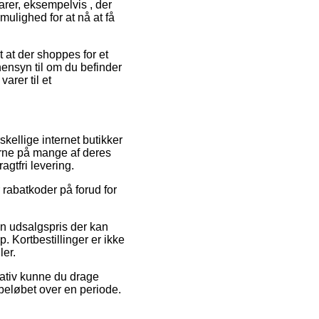
arer, eksempelvis , der
mulighed for at nå at få
 at der shoppes for et
hensyn til om du befinder
arer til et
skellige internet butikker
serne på mange af deres
agtfri levering.
 rabatkoder på forud for
n udsalgspris der kan
p. Kortbestillinger er ikke
ler.
nativ kunne du drage
 beløbet over en periode.