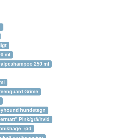
n
igt
00 ml
valpeshampoo 250 ml
ml
reenguard Grime
eyhound hundetegn
ermatt" Pink/grå/hvid
anikhage. rød
skaft sort/messing