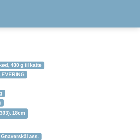
d, 400 g til katte
I LEVERING
g
g
.303), 18cm
 Gnaverskål ass.