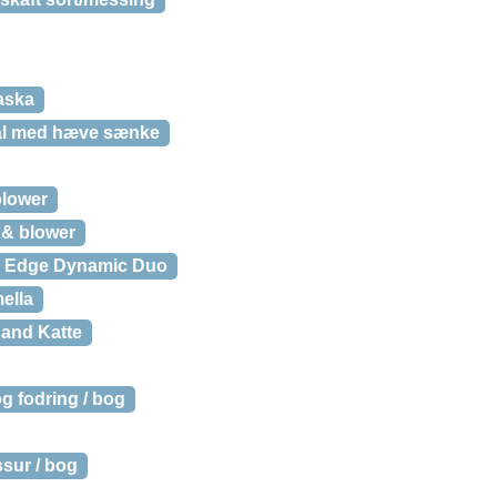
laska
stål med hæve sænke
lower
 & blower
 Edge Dynamic Duo
ella
and Katte
g fodring / bog
ssur / bog