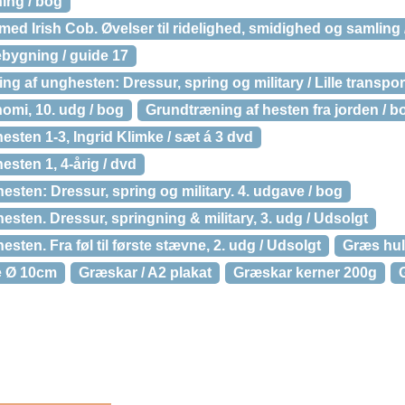
ing / bog
med Irish Cob. Øvelser til ridelighed, smidighed og samling 
ygning / guide 17
 af unghesten: Dressur, spring og military / Lille transpo
mi, 10. udg / bog
Grundtræning af hesten fra jorden / b
esten 1-3, Ingrid Klimke / sæt á 3 dvd
esten 1, 4-årig / dvd
sten: Dressur, spring og military. 4. udgave / bog
sten. Dressur, springning & military, 3. udg / Udsolgt
ten. Fra føl til første stævne, 2. udg / Udsolgt
Græs hule
e Ø 10cm
Græskar / A2 plakat
Græskar kerner 200g