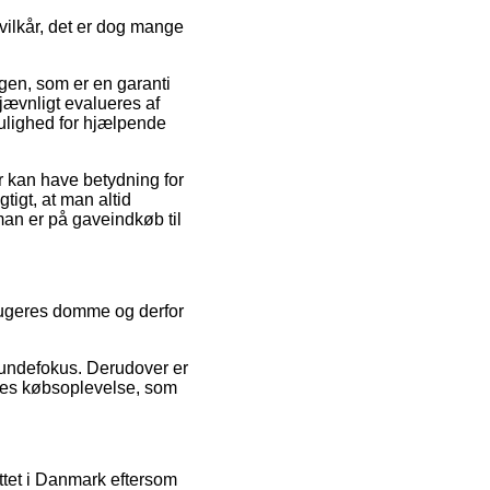
vilkår, det er dog mange
en, som er en garanti
 jævnligt evalueres af
lighed for hjælpende
er kan have betydning for
gtigt, at man altid
an er på gaveindkøb til
brugeres domme og derfor
kundefokus. Derudover er
eres købsoplevelse, som
ttet i Danmark eftersom