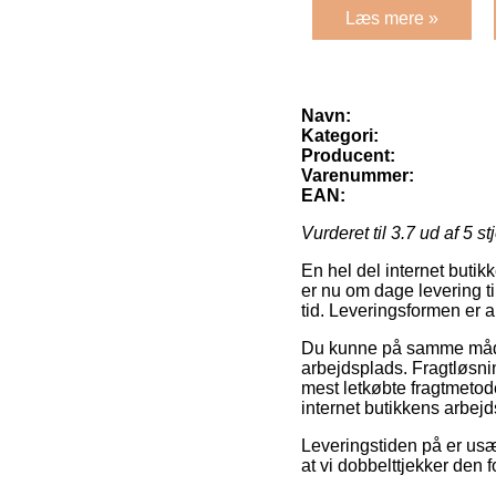
Læs mere »
Navn:
Kategori:
Producent:
Varenummer:
EAN:
Vurderet til
3.7
ud af 5 st
En hel del internet buti
er nu om dage levering ti
tid. Leveringsformen er a
Du kunne på samme måde be
arbejdsplads. Fragtløsni
mest letkøbte fragtmetod
internet butikkens arbejd
Leveringstiden på er usæ
at vi dobbelttjekker den 