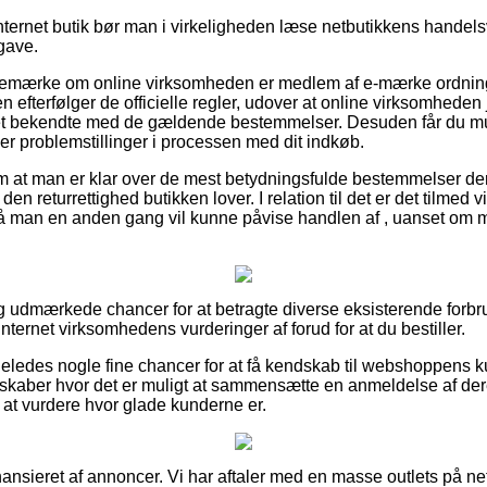
ternet butik bør man i virkeligheden læse netbutikkens handels
gave.
bemærke om online virksomheden er medlem af e-mærke ordning
n efterfølger de officielle regler, udover at online virksomheden
et bekendte med de gældende bestemmelser. Desuden får du mu
er problemstillinger i processen med dit indkøb.
ag om at man er klar over de mest betydningsfulde bestemmelser d
den returrettighed butikken lover. I relation til det er det tilmed vi
å man en anden gang vil kunne påvise handlen af , uanset om m
tig udmærkede chancer for at betragte diverse eksisterende for
 internet virksomhedens vurderinger af forud for at du bestiller.
eledes nogle fine chancer for at få kendskab til webshoppens 
elskaber hvor det er muligt at sammensætte en anmeldelse af d
 at vurdere hvor glade kunderne er.
nsieret af annoncer. Vi har aftaler med en masse outlets på ne