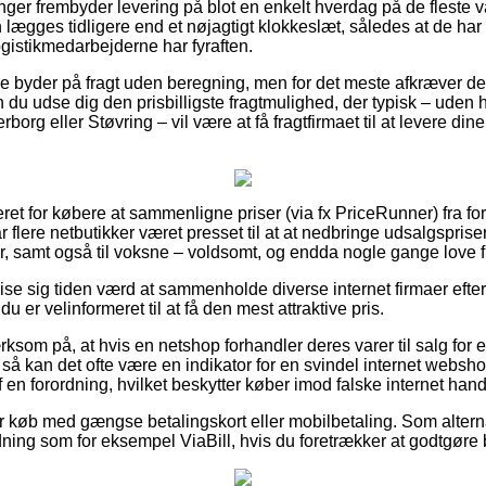
inger frembyder levering på blot en enkelt hverdag på de fleste v
 lægges tidligere end et nøjagtigt klokkeslæt, således at de har 
ogistikmedarbejderne har fyraften.
re byder på fragt uden beregning, men for det meste afkræver det
 du udse dig den prisbilligste fragtmulighed, der typisk – uden 
org eller Støvring – vil være at få fragtfirmaet til at levere dine v
eret for købere at sammenligne priser (via fx PriceRunner) fra for
r flere netbutikker været presset til at at nedbringe udsalgspri
er, samt også til voksne – voldsomt, og endda nogle gange love fr
se sig tiden værd at sammenholde diverse internet firmaer efter
du er velinformeret til at få den mest attraktive pris.
m på, at hvis en netshop forhandler deres varer til salg for e
, så kan det ofte være en indikator for en svindel internet websho
en forordning, hvilket beskytter køber imod falske internet hand
 for køb med gængse betalingskort eller mobilbetaling. Som alter
dning som for eksempel ViaBill, hvis du foretrækker at godtgøre