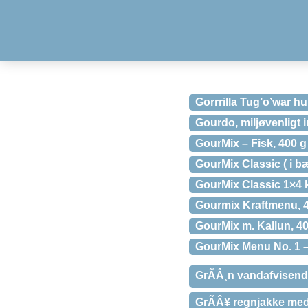
Gorrrilla Tug’o’war h
Gourdo, miljøvenligt i
GourMix – Fisk, 400 g t
GourMix Classic ( i
GourMix Classic 1×4 
Gourmix Kraftmenu, 
GourMix m. Kallun, 4
GourMix Menu No. 1 – 5
GrÃÂ¸n vandafvisende
GrÃÂ¥ regnjakke med 