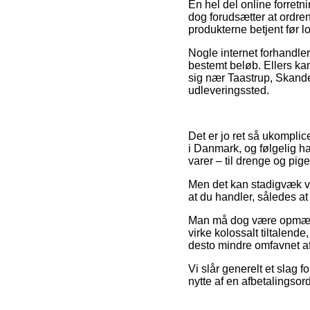
En hel del online forretn
dog forudsætter at ordren
produkterne betjent før l
Nogle internet forhandle
bestemt beløb. Ellers kan
sig nær Taastrup, Skanderb
udleveringssted.
Det er jo ret så ukomplic
i Danmark, og følgelig ha
varer – til drenge og pig
Men det kan stadigvæk vi
at du handler, således at 
Man må dog være opmærkso
virke kolossalt tiltalende
desto mindre omfavnet af 
Vi slår generelt et slag
nytte af en afbetalingsor