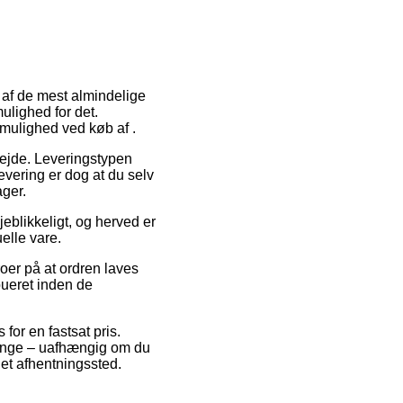
 af de mest almindelige
ulighed for det.
tmulighed ved køb af .
rbejde. Leveringstypen
levering er dog at du selv
ager.
eblikkeligt, og herved er
elle vare.
roer på at ordren laves
ibueret inden de
 for en fastsat pris.
 gange – uafhængig om du
l et afhentningssted.