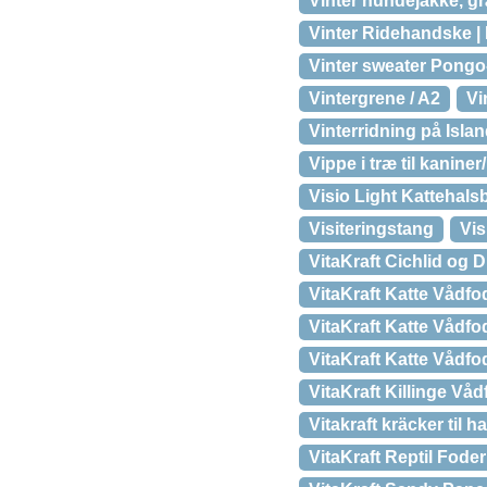
Vinter hundejakke, g
Vinter Ridehandske | 
Vinter sweater Pong
Vintergrene / A2
Vi
Vinterridning på Islan
Vippe i træ til kanine
Visio Light Kattehal
Visiteringstang
Vis
VitaKraft Cichlid og
VitaKraft Katte Vådfo
VitaKraft Katte Vådfo
VitaKraft Katte Vådfo
VitaKraft Killinge Vå
Vitakraft kräcker til 
VitaKraft Reptil Fode