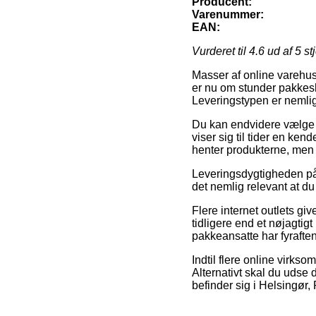
Producent:
Varenummer:
EAN:
Vurderet til
4.6
ud af 5 st
Masser af online varehus
er nu om stunder pakkesh
Leveringstypen er nemlig 
Du kan endvidere vælge at
viser sig til tider en ken
henter produkterne, men d
Leveringsdygtigheden på e
det nemlig relevant at d
Flere internet outlets gi
tidligere end et nøjagtig
pakkeansatte har fyraften
Indtil flere online virkso
Alternativt skal du udse
befinder sig i Helsingør, R