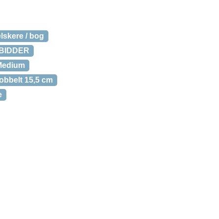
elskere / bog
ODBIDDER
 Medium
obbelt 15,5 cm
e