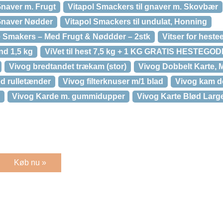
Gnaver m. Frugt
Vitapol Smackers til gnaver m. Skovbær
 Gnaver Nødder
Vitapol Smackers til undulat, Honning
 Smakers – Med Frugt & Nøddder – 2stk
Vitser for heste
nd 1,5 kg
ViVet til hest 7,5 kg + 1 KG GRATIS HESTEG
Vivog bredtandet trækam (stor)
Vivog Dobbelt Karte,
ed rulletænder
Vivog filterknuser m/1 blad
Vivog kam d
Vivog Karde m. gummidupper
Vivog Karte Blød Larg
Køb nu »