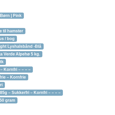
 Børn | Pink
æ til hamster
us / bog
ight Lyshalsbånd -Blå
ta Verde Alpehø 5 kg.
tk
 Kornfri – – – –
rie – Kornfrie
ri
5g – Sukkerfri – Kornfri – – – –
 750 gram