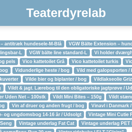
Teaterdyrelab
– antitræk hundesele-M-Blå
VGW Bälte Extension – hund
llingsbar-L
VGW bälte line standard-L
Vi holder dværg
og pels
Vico kattetoilet Grå
Vico kattetoilet turkis
Vi
 bog
Vidunderlige heste / bog
Vild med galopsporten /
 kuverter
Vilde bier og biplanter / bog
Vildlakseolie Griz
g
Vildt & jagt. Lærebog til den obligatoriske jagtprøve / U
er Uden Net – 100stk
Vildt Mini Bites – 150g
Vildt stæn
bog
Vin af druer og anden frugt / bog
Vinavl i Danmark 
ne- og ungdomsbog 14-16 år / Udsolgt
Vintage Mini Cutie 
t Seng
Vintage underlag Fat Cat
Vintage underlag PE