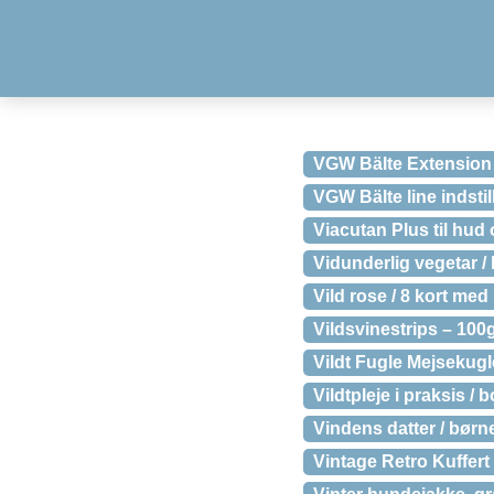
VGW Bälte Extension 
VGW Bälte line indsti
Viacutan Plus til hud 
Vidunderlig vegetar /
Vild rose / 8 kort med
Vildsvinestrips – 100
Vildt Fugle Mejsekugl
Vildtpleje i praksis / 
Vindens datter / bør
Vintage Retro Kuffer