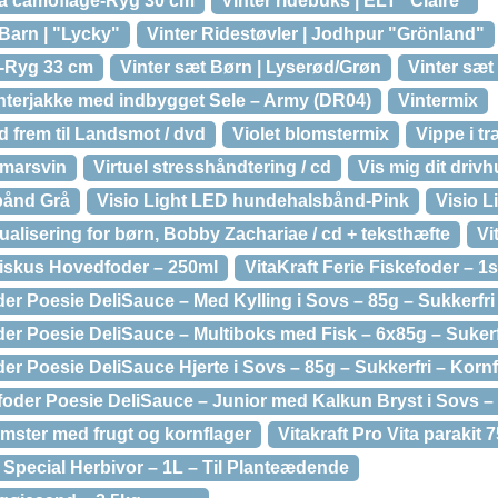
rå camoflage-Ryg 30 cm
Vinter ridebuks | ELT "Claire"
Barn | "Lycky"
Vinter Ridestøvler | Jodhpur "Grönland"
o-Ryg 33 cm
Vinter sæt Børn | Lyserød/Grøn
Vinter sæt
nterjakke med indbygget Sele – Army (DR04)
Vintermix
d frem til Landsmot / dvd
Violet blomstermix
Vippe i tr
r/marsvin
Virtuel stresshåndtering / cd
Vis mig dit drivh
sbånd Grå
Visio Light LED hundehalsbånd-Pink
Visio L
ualisering for børn, Bobby Zachariae / cd + teksthæfte
Vi
 Diskus Hovedfoder – 250ml
VitaKraft Ferie Fiskefoder – 1s
der Poesie DeliSauce – Med Kylling i Sovs – 85g – Sukkerfri –
der Poesie DeliSauce – Multiboks med Fisk – 6x85g – Sukerf
der Poesie DeliSauce Hjerte i Sovs – 85g – Sukkerfri – Kornf
dfoder Poesie DeliSauce – Junior med Kalkun Bryst i Sovs – 8
hamster med frugt og kornflager
Vitakraft Pro Vita parakit
r Special Herbivor – 1L – Til Planteædende