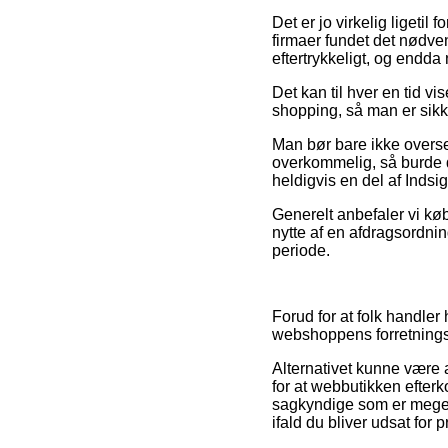
Det er jo virkelig ligetil
firmaer fundet det nødvend
eftertrykkeligt, og endda
Det kan til hver en tid vi
shopping, så man er sikk
Man bør bare ikke overse
overkommelig, så burde d
heldigvis en del af Indsi
Generelt anbefaler vi kø
nytte af en afdragsordnin
periode.
Forud for at folk handl
webshoppens forretningsa
Alternativet kunne være a
for at webbutikken efterk
sagkyndige som er meget 
ifald du bliver udsat for 