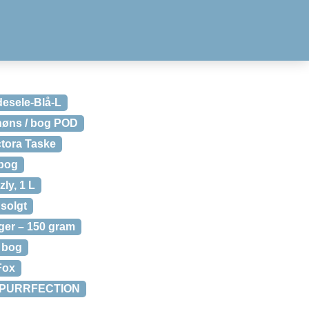
esele-Blå-L
høns / bog POD
ctora Taske
 bog
zly, 1 L
dsolgt
ger – 150 gram
/ bog
Fox
T PURRFECTION