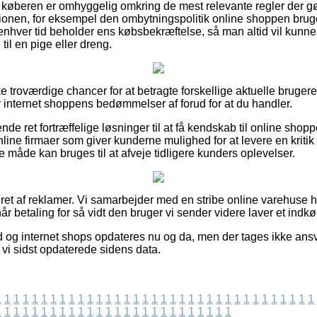
 køberen er omhyggelig omkring de mest relevante regler der g
ionen, for eksempel den ombytningspolitik online shoppen bruger.
l enhver tid beholder ens købsbekræftelse, så man altid vil kunn
il en pige eller dreng.
ke troværdige chancer for at betragte forskellige aktuelle bruge
er internet shoppens bedømmelser af forud for at du handler.
nde ret fortræffelige løsninger til at få kendskab til online sho
ine firmaer som giver kunderne mulighed for at levere en kriti
 måde kan bruges til at afveje tidligere kunders oplevelser.
et af reklamer. Vi samarbejder med en stribe online varehuse hv
år betaling for så vidt den bruger vi sender videre laver et indkø
d og internet shops opdateres nu og da, men der tages ikke ansva
t vi sidst opdaterede sidens data.
1
1
1
1
1
1
1
1
1
1
1
1
1
1
1
1
1
1
1
1
1
1
1
1
1
1
1
1
1
1
1
1
1
1
1
1
1
1
1
1
1
1
1
1
1
1
1
1
1
1
1
1
1
1
1
1
1
1
1
1
1