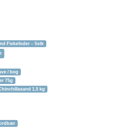
nd Fiskefoder – 5stk
e
mave / bog
er 75g
Chinchillasand 1,5 kg
Jordbær