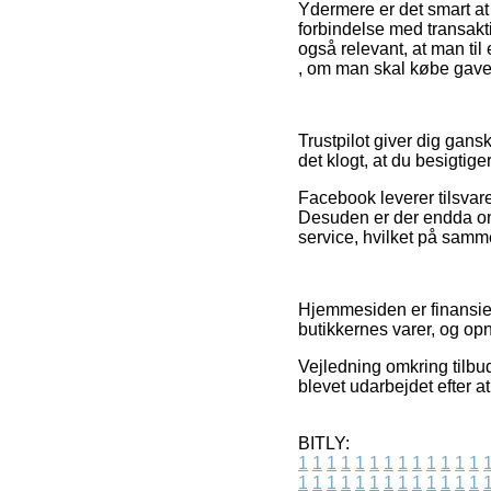
Ydermere er det smart at
forbindelse med transakt
også relevant, at man ti
, om man skal købe gave t
Trustpilot giver dig gans
det klogt, at du besigtig
Facebook leverer tilsvare
Desuden er der endda onl
service, hvilket på samme
Hjemmesiden er finansier
butikkernes varer, og opn
Vejledning omkring tilbu
blevet udarbejdet efter a
BITLY:
1
1
1
1
1
1
1
1
1
1
1
1
1
1
1
1
1
1
1
1
1
1
1
1
1
1