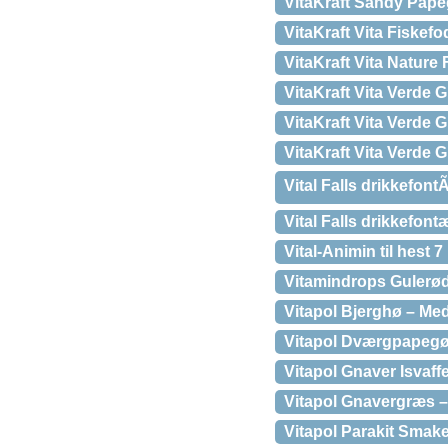
VitaKraft Sandy Papeg
VitaKraft Vita Fiskefod
VitaKraft Vita Nature 
VitaKraft Vita Verde 
VitaKraft Vita Verde
VitaKraft Vita Verde
Vital Falls drikkefont
Vital Falls drikkefon
Vital-Animin til he
Vitamindrops Gulerø
Vitapol Bjerghø – Med
Vitapol Dværgpapegøj
Vitapol Gnaver Isvaffe
Vitapol Gnavergræs –
Vitapol Parakit Smak