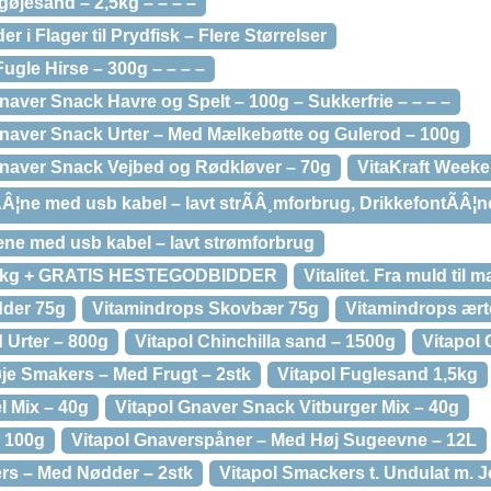
øjesand – 2,5kg – – – –
er i Flager til Prydfisk – Flere Størrelser
Fugle Hirse – 300g – – – –
Gnaver Snack Havre og Spelt – 100g – Sukkerfrie – – – –
 Gnaver Snack Urter – Med Mælkebøtte og Gulerod – 100g
 Gnaver Snack Vejbed og Rødkløver – 70g
VitaKraft Weeke
ÃÂ¦ne med usb kabel – lavt strÃÂ¸mforbrug, DrikkefontÃÂ¦n
tæne med usb kabel – lavt strømforbrug
st 7 kg + GRATIS HESTEGODBIDDER
Vitalitet. Fra muld til 
dder 75g
Vitamindrops Skovbær 75g
Vitamindrops ært
 Urter – 800g
Vitapol Chinchilla sand – 1500g
Vitapol 
e Smakers – Med Frugt – 2stk
Vitapol Fuglesand 1,5kg
l Mix – 40g
Vitapol Gnaver Snack Vitburger Mix – 40g
 100g
Vitapol Gnaverspåner – Med Høj Sugeevne – 12L
ers – Med Nødder – 2stk
Vitapol Smackers t. Undulat m. 