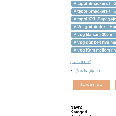
Vitapol Smackers til 
Vitapol Smackers til
Vitapol XXL Papegøje
ViVet godbidder – Hu
Vivog Balsam 300 ml
Vivog dobbelt rive m
Vivog Kam mellem fin
(Læs mere)
kr.
(Vis fragtpris)
Læs mere »
Navn:
Kategori: