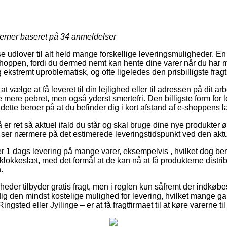
jerner baseret på
34
anmeldelser
e udlover til alt held mange forskellige leveringsmuligheder. En
oppen, fordi du dermed nemt kan hente dine varer når du har m
ekstremt uproblematisk, og ofte ligeledes den prisbilligste frag
 vælge at få leveret til din lejlighed eller til adressen på dit a
de mere pebret, men også yderst smertefri. Den billigste form for 
ette beroer på at du befinder dig i kort afstand af e-shoppens l
r ret så aktuel ifald du står og skal bruge dine nye produkter øj
u ser nærmere på det estimerede leveringstidspunkt ved den aktu
ver 1 dags levering på mange varer, eksempelvis , hvilket dog be
t klokkeslæt, med det formål at de kan nå at få produkterne distr
.
mheder tilbyder gratis fragt, men i reglen kun såfremt der indkøbes
 dig den mindst kostelige mulighed for levering, hvilket mange
ingsted eller Jyllinge – er at få fragtfirmaet til at køre varerne ti