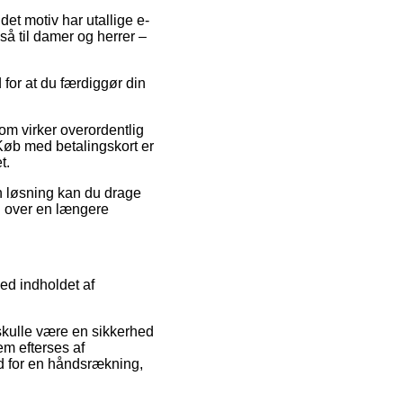
 det motiv har utallige e-
gså til damer og herrer –
d for at du færdiggør din
om virker overordentlig
Køb med betalingskort er
t.
n løsning kan du drage
en over en længere
ed indholdet af
 skulle være en sikkerhed
em efterses af
d for en håndsrækning,