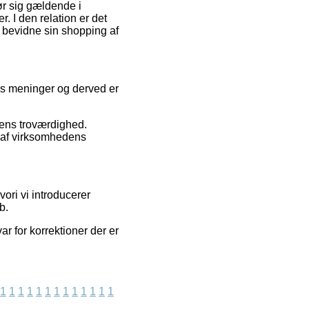
ør sig gældende i
 I den relation er det
e bevidne sin shopping af
res meninger og derved er
ppens troværdighed.
k af virksomhedens
ori vi introducerer
b.
r for korrektioner der er
1
1
1
1
1
1
1
1
1
1
1
1
1