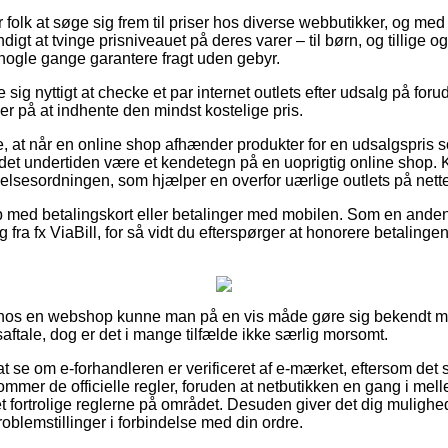
 for folk at søge sig frem til priser hos diverse webbutikker, og med
igt at tvinge prisniveauet på deres varer – til børn, og tillige o
 nogle gange garantere fragt uden gebyr.
se sig nyttigt at checke et par internet outlets efter udsalg på foru
er på at indhente den mindst kostelige pris.
, at når en online shop afhænder produkter for en udsalgspris s
et undertiden være et kendetegn på en uoprigtig online shop. 
gelsesordningen, som hjælper en overfor uærlige outlets på nette
b med betalingskort eller betalinger med mobilen. Som en ande
g fra fx ViaBill, for så vidt du efterspørger at honorere betaling
er hos en webshop kunne man på en vis måde gøre sig bekendt m
ftale, dog er det i mange tilfælde ikke særlig morsomt.
t se om e-forhandleren er verificeret af e-mærket, eftersom det
ommer de officielle regler, foruden at netbutikken en gang i mell
fortrolige reglerne på området. Desuden giver det dig mulighe
problemstillinger i forbindelse med din ordre.