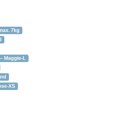
max. 7kg
d
 – Maggie-L
ånd
ose-XS