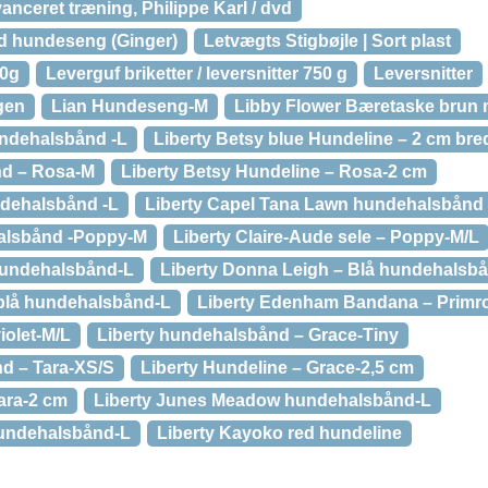
anceret træning, Philippe Karl / dvd
d hundeseng (Ginger)
Letvægts Stigbøjle | Sort plast
10g
Leverguf briketter / leversnitter 750 g
Leversnitter
gen
Lian Hundeseng-M
Libby Flower Bæretaske brun 
undehalsbånd -L
Liberty Betsy blue Hundeline – 2 cm bre
nd – Rosa-M
Liberty Betsy Hundeline – Rosa-2 cm
ndehalsbånd -L
Liberty Capel Tana Lawn hundehalsbånd
halsbånd -Poppy-M
Liberty Claire-Aude sele – Poppy-M/L
hundehalsbånd-L
Liberty Donna Leigh – Blå hundehalsb
 blå hundehalsbånd-L
Liberty Edenham Bandana – Primr
violet-M/L
Liberty hundehalsbånd – Grace-Tiny
d – Tara-XS/S
Liberty Hundeline – Grace-2,5 cm
ara-2 cm
Liberty Junes Meadow hundehalsbånd-L
hundehalsbånd-L
Liberty Kayoko red hundeline