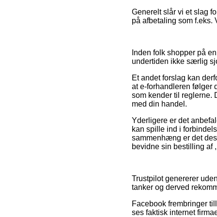
Generelt slår vi et slag 
på afbetaling som f.eks. 
Inden folk shopper på en
undertiden ikke særlig sj
Et andet forslag kan der
at e-forhandleren følger d
som kender til reglerne. 
med din handel.
Yderligere er det anbef
kan spille ind i forbind
sammenhæng er det desud
bevidne sin bestilling af
Trustpilot genererer ude
tanker og derved rekomma
Facebook frembringer till
ses faktisk internet firm