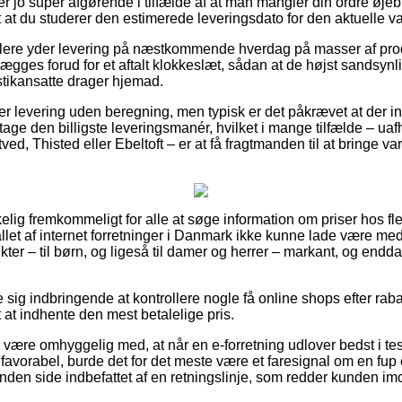
r jo super afgørende i tilfælde af at man mangler din ordre øjebl
 at du studerer den estimerede leveringsdato for den aktuelle va
dlere yder levering på næstkommende hverdag på masser af prod
ægges forud for et aftalt klokkeslæt, sådan at de højst sandsynli
istikansatte drager hjemad.
ver levering uden beregning, men typisk er det påkrævet at der i
 tage den billigste leveringsmanér, hvilket i mange tilfælde – 
d, Thisted eller Ebeltoft – er at få fragtmanden til at bringe vare
kelig fremkommeligt for alle at søge information om priser hos fle
llet af internet forretninger i Danmark ikke kunne lade være med
ter – til børn, og ligeså til damer og herrer – markant, og end
e sig indbringende at kontrollere nogle få online shops efter rab
 at indhente den mest betalelige pris.
ære omhyggelig med, at når en e-forretning udlover bedst i test v
favorabel, burde det for det meste være et faresignal om en fup 
anden side indbefattet af en retningslinje, som redder kunden im