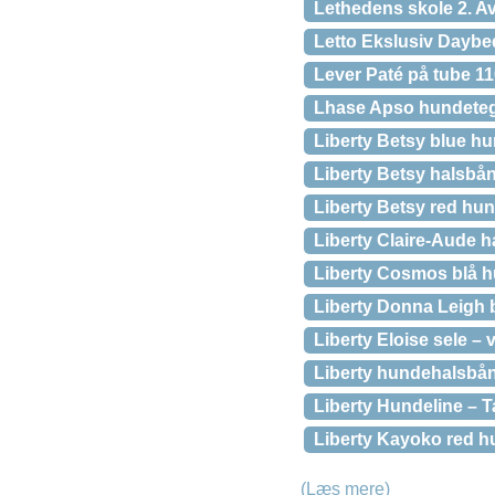
Lethedens skole 2. Av
Letto Ekslusiv Daybe
Lever Paté på tube 1
Lhase Apso hundete
Liberty Betsy blue h
Liberty Betsy halsbå
Liberty Betsy red hu
Liberty Claire-Aude 
Liberty Cosmos blå 
Liberty Donna Leigh
Liberty Eloise sele – 
Liberty hundehalsbån
Liberty Hundeline – T
Liberty Kayoko red 
(Læs mere)