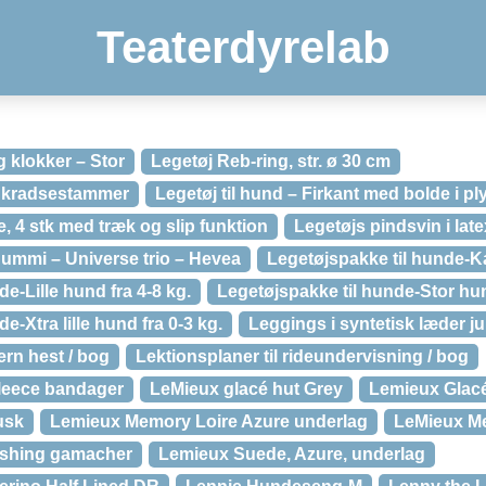
Teaterdyrelab
 klokker – Stor
Legetøj Reb-ring, str. ø 30 cm
på kradsestammer
Legetøj til hund – Firkant med bolde i pl
, 4 stk med træk og slip funktion
Legetøjs pindsvin i lat
gummi – Universe trio – Hevea
Legetøjspakke til hunde-
e-Lille hund fra 4-8 kg.
Legetøjspakke til hunde-Stor hun
e-Xtra lille hund fra 0-3 kg.
Leggings i syntetisk læder ju
ern hest / bog
Lektionsplaner til rideundervisning / bog
leece bandager
LeMieux glacé hut Grey
Lemieux Glacé
usk
Lemieux Memory Loire Azure underlag
LeMieux M
ushing gamacher
Lemieux Suede, Azure, underlag