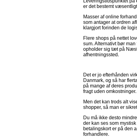
Leveringstidspunktet på e
er det bestemt væsentligt
Masser af online forhan
som antager at ordren afl
klargjort forinden de log
Flere shops på nettet lo
sum. Alternativt bør man
opholder sig tæt på Næstve
afhentningssted.
Det er jo efterhånden vir
Danmark, og så har flerta
på mange af deres produk
fragt uden omkostninger.
Men det kan trods alt vis
shopper, så man er sikret
Du må ikke desto mindre v
der kan ses som mystisk 
betalingskort er på den 
forhandlere.