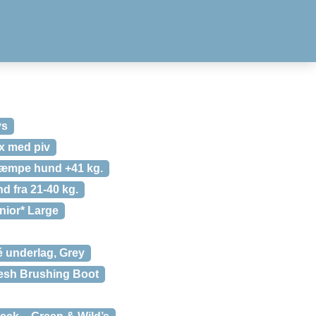
ys
ex med piv
Kæmpe hund +41 kg.
d fra 21-40 kg.
nior* Large
 underlag, Grey
esh Brushing Boot