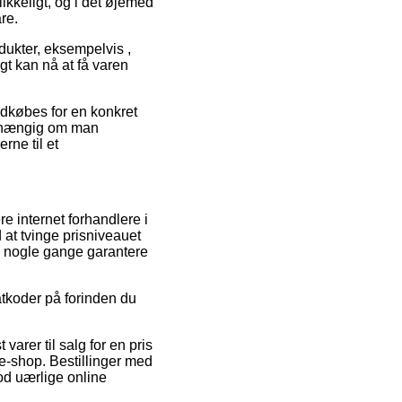
ikkeligt, og i det øjemed
re.
ukter, eksempelvis ,
gt kan nå at få varen
ndkøbes for en konkret
uafhængig om man
rne til et
re internet forhandlere i
 at tvinge prisniveauet
da nogle gange garantere
atkoder på forinden du
arer til salg for en pris
e-shop. Bestillinger med
od uærlige online