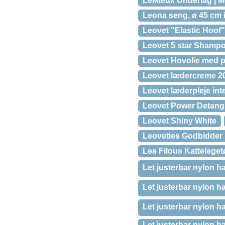
LeMieux Underlag | M
Leona seng, ø 45 cm 
Leovet "Elastic Hoof
Leovet 5 star Shamp
Leovet Hovolie med 
Leovet lædercreme 2
Leovet læderpleje int
Leovet Power Detang
Leovet Shiny White
Leoveties Godbidder
Les Filous Katteleget
Let justerbar nylon ha
Let justerbar nylon h
Let justerbar nylon ha
Let justerbar nylon ha