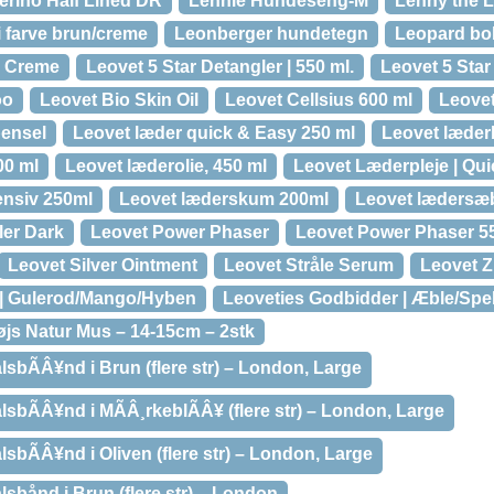
erino Half Lined DR
Lennie Hundeseng-M
Lenny the L
i farve brun/creme
Leonberger hundetegn
Leopard bol
" Creme
Leovet 5 Star Detangler | 550 ml.
Leovet 5 Star
oo
Leovet Bio Skin Oil
Leovet Cellsius 600 ml
Leove
pensel
Leovet læder quick & Easy 250 ml
Leovet læder
00 ml
Leovet læderolie, 450 ml
Leovet Læderpleje | Qu
ensiv 250ml
Leovet læderskum 200ml
Leovet lædersæ
ler Dark
Leovet Power Phaser
Leovet Power Phaser 5
Leovet Silver Ointment
Leovet Stråle Serum
Leovet Z
 | Gulerod/Mango/Hyben
Leoveties Godbidder | Æble/Spe
øjs Natur Mus – 14-15cm – 2stk
lsbÃÂ¥nd i Brun (flere str) – London, Large
alsbÃÂ¥nd i MÃÂ¸rkeblÃÂ¥ (flere str) – London, Large
lsbÃÂ¥nd i Oliven (flere str) – London, Large
lsbånd i Brun (flere str) – London