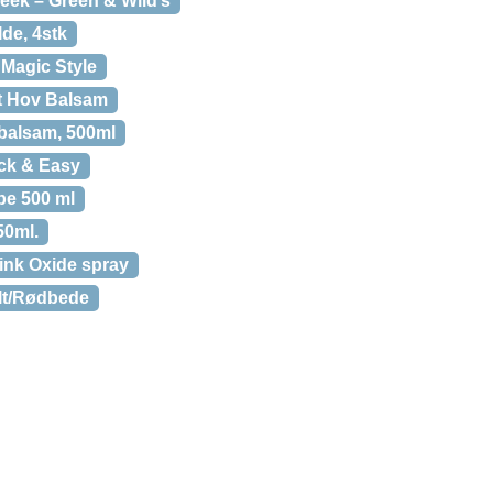
eek – Green & Wild’s
de, 4stk
 Magic Style
t Hov Balsam
balsam, 500ml
ick & Easy
be 500 ml
50ml.
ink Oxide spray
lt/Rødbede