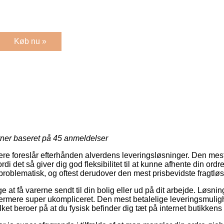
Køb nu »
rner baseret på
45
anmeldelser
lere foreslår efterhånden alverdens leveringsløsninger. Den mest
di det så giver dig god fleksibilitet til at kunne afhente din ordre
uproblematisk, og oftest derudover den mest prisbevidste fragtløs
at få varerne sendt til din bolig eller ud på dit arbejde. Løsnin
rmere super ukompliceret. Den mest betalelige leveringsmuligh
lket beroer på at du fysisk befinder dig tæt på internet butikkens