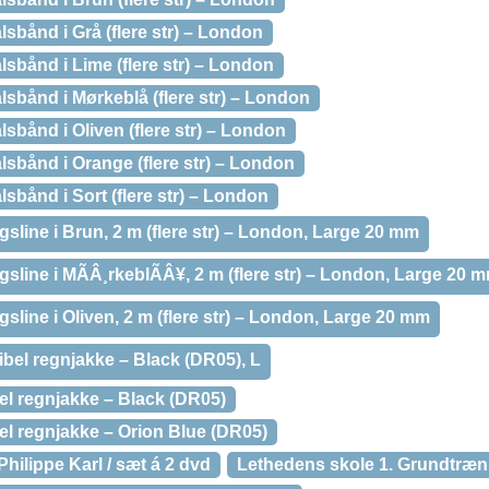
lsbånd i Grå (flere str) – London
lsbånd i Lime (flere str) – London
alsbånd i Mørkeblå (flere str) – London
lsbånd i Oliven (flere str) – London
alsbånd i Orange (flere str) – London
lsbånd i Sort (flere str) – London
ngsline i Brun, 2 m (flere str) – London, Large 20 mm
ngsline i MÃÂ¸rkeblÃÂ¥, 2 m (flere str) – London, Large 20 
ngsline i Oliven, 2 m (flere str) – London, Large 20 mm
xibel regnjakke – Black (DR05), L
bel regnjakke – Black (DR05)
bel regnjakke – Orion Blue (DR05)
hilippe Karl / sæt á 2 dvd
Lethedens skole 1. Grundtræn