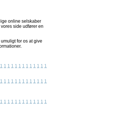
lige online selskaber
 vores side udfører en
muligt for os at give
ormationer.
1
1
1
1
1
1
1
1
1
1
1
1
1
1
1
1
1
1
1
1
1
1
1
1
1
1
1
1
1
1
1
1
1
1
1
1
1
1
1