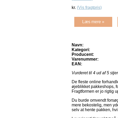
kr.
(Vis fragtpris)
Læs mere »
Navn:
Kategori:
Producent:
Varenummer:
EAN:
Vurderet til
4
ud af 5 stje
De fleste online forhand
øjeblikket pakkeshops, for
Fragtformen er jo rigtig 
Du burde omvendt forsøge 
mere bekostelig, men yde
selv at hente pakken, hvi