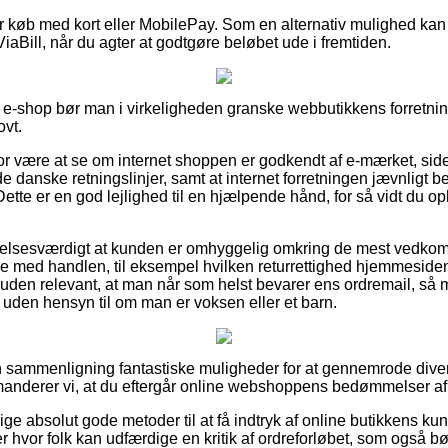
for køb med kort eller MobilePay. Som en alternativ mulighed ka
ViaBill, når du agter at godtgøre beløbet ude i fremtiden.
 e-shop bør man i virkeligheden granske webbutikkens forretning
ovt.
for være at se om internet shoppen er godkendt af e-mærket, side
e danske retningslinjer, samt at internet forretningen jævnligt be
Dette er en god lejlighed til en hjælpende hånd, for så vidt du 
alelsesværdigt at kunden er omhyggelig omkring de mest vedk
else med handlen, til eksempel hvilken returrettighed hjemmeside
en relevant, at man når som helst bevarer ens ordremail, så 
 , uden hensyn til om man er voksen eller et barn.
n sammenligning fantastiske muligheder for at gennemrode dive
nderer vi, at du eftergår online webshoppens bedømmelser af i
ige absolut gode metoder til at få indtryk af online butikkens ku
aer hvor folk kan udfærdige en kritik af ordreforløbet, som også b