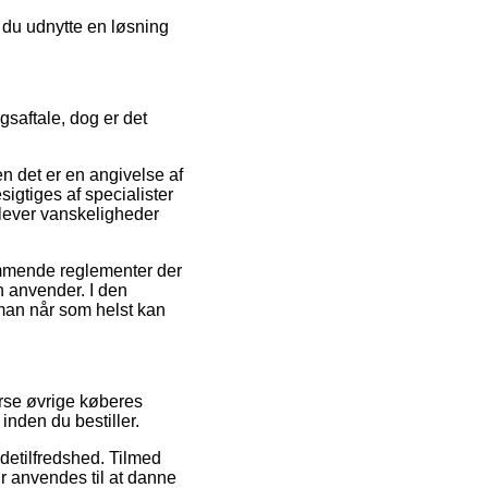
n du udnytte en løsning
saftale, dog er det
n det er en angivelse af
sigtiges af specialister
oplever vanskeligheder
ommende reglementer der
n anvender. I den
man når som helst kan
rse øvrige køberes
nden du bestiller.
ndetilfredshed. Tilmed
ør anvendes til at danne