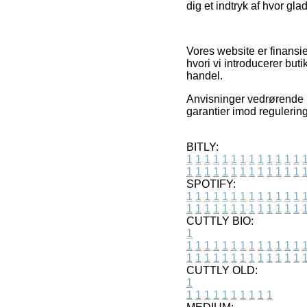
dig et indtryk af hvor gl
Vores website er finansie
hvori vi introducerer but
handel.
Anvisninger vedrørende p
garantier imod regulerin
BITLY:
1
1
1
1
1
1
1
1
1
1
1
1
1
1
1
1
1
1
1
1
1
1
1
1
1
1
SPOTIFY:
1
1
1
1
1
1
1
1
1
1
1
1
1
1
1
1
1
1
1
1
1
1
1
1
1
1
CUTTLY BIO:
1
1
1
1
1
1
1
1
1
1
1
1
1
1
1
1
1
1
1
1
1
1
1
1
1
1
1
CUTTLY OLD:
1
1
1
1
1
1
1
1
1
1
1